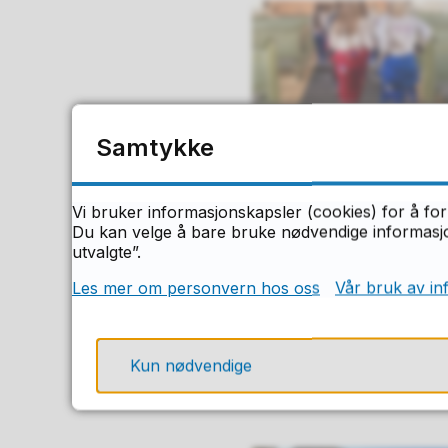
Samtykke
Vi bruker informasjonskapsler (cookies) for å for
Du kan velge å bare bruke nødvendige informasjon
utvalgte”.
Les mer om personvern hos oss
Vår bruk av in
Kun nødvendige