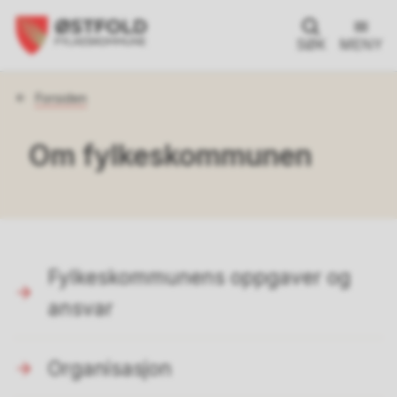
SØK
MENY
Du
Forsiden
er
her:
Om fylkeskommunen
Fylkeskommunens oppgaver og
ansvar
Organisasjon