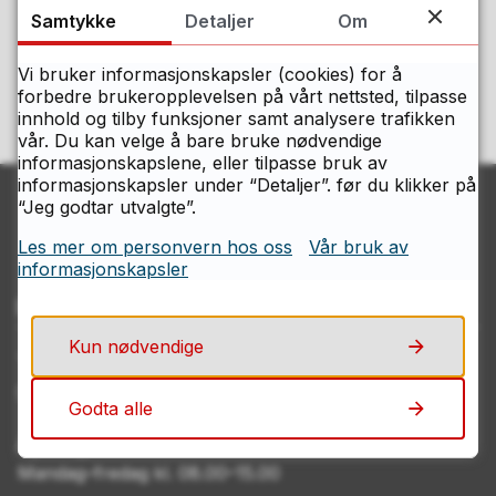
siden?
Samtykke
Detaljer
Om
Ja
Nei
Vi bruker informasjonskapsler (cookies) for å
forbedre brukeropplevelsen på vårt nettsted, tilpasse
innhold og tilby funksjoner samt analysere trafikken
vår. Du kan velge å bare bruke nødvendige
informasjonskapslene, eller tilpasse bruk av
informasjonskapsler under “Detaljer”. før du klikker på
“Jeg godtar utvalgte”.
Les mer om personvern hos oss
Vår bruk av
informasjonskapsler
Kontakt Østfolds servicesenter
Kun nødvendige
Telefon
69 11 70 00
Godta alle
Åpningstider
Mandag–fredag kl. 08.00–15.00