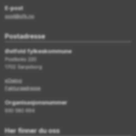
E-post
post@ofk.no
Postadresse
Østfold fylkeskommune
Postboks 220
1702 Sarpsborg
eDialog
Fakturaadresse
Organisasjonsnummer
930 580 694
Her finner du oss