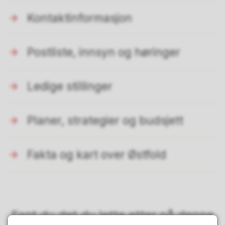
Kontaktinformasjon
Postliste, innsyn og høringer
Ledige stillinger
Planer, strategier og budsjett
Fakta og kart over Østfold
Fant du det du lette etter på denne