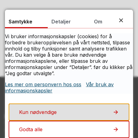
Samtykke
Detaljer
Om
Fant du det du lette etter på denne
siden?
Vi bruker informasjonskapsler (cookies) for å
forbedre brukeropplevelsen på vårt nettsted, tilpasse
innhold og tilby funksjoner samt analysere trafikken
Ja
Nei
vår. Du kan velge å bare bruke nødvendige
informasjonskapslene, eller tilpasse bruk av
informasjonskapsler under “Detaljer”. før du klikker på
“Jeg godtar utvalgte”.
Les mer om personvern hos oss
Vår bruk av
informasjonskapsler
Kun nødvendige
Kontakt Østfolds servicesenter
Godta alle
Telefon