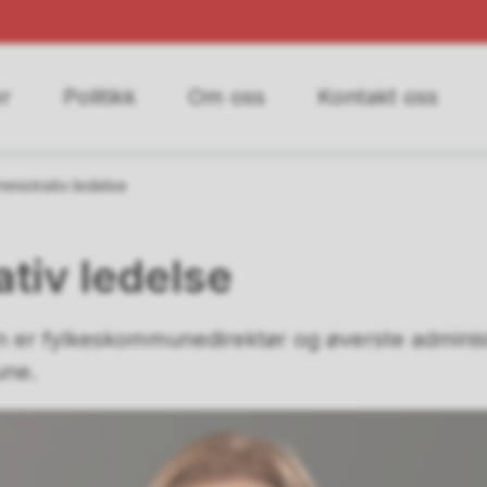
r
Politikk
Om oss
Kontakt oss
inistrativ ledelse
tiv ledelse
 er fylkeskommunedirektør og øverste administr
une.