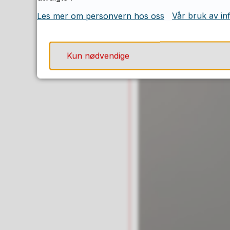
Avdelingsdirek
Les mer om personvern hos oss
Vår bruk av in
Brynjard Rønninge
Kun nødvendige