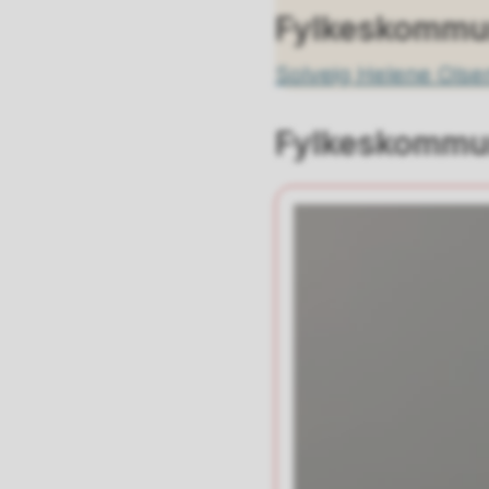
Fylkeskommun
Solveig Helene Olse
Fylkeskommun