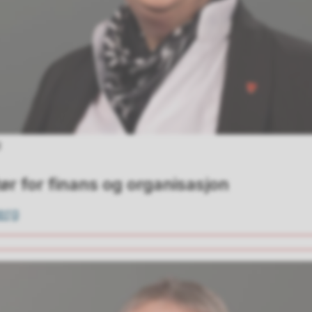
d
ør for finans og organisasjon
erg