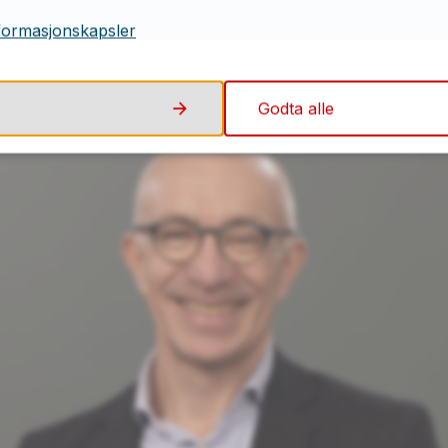
tør for opplæring og kompetanse
formasjonskapsler
n
Godta alle