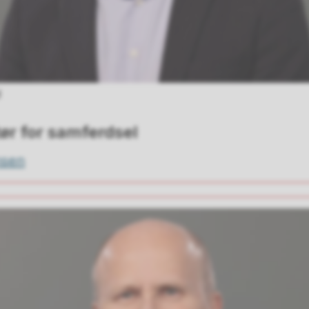
d
ør for samferdsel
nsen