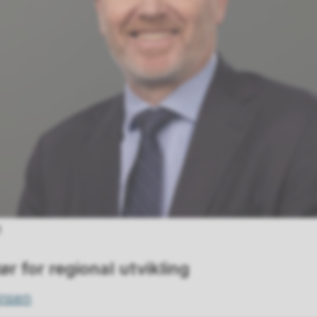
d
r for regional utvikling
nsen