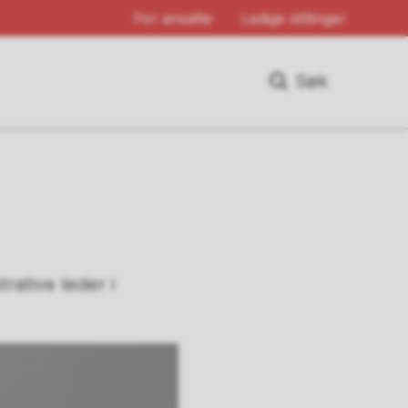
For ansatte
Ledige stillinger
Søk
ative leder i