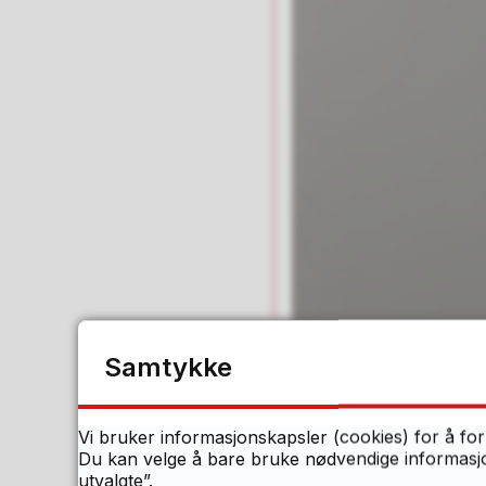
Samtykke
Morten Brakesta
Vi bruker informasjonskapsler (cookies) for å for
Du kan velge å bare bruke nødvendige informasjon
utvalgte”.