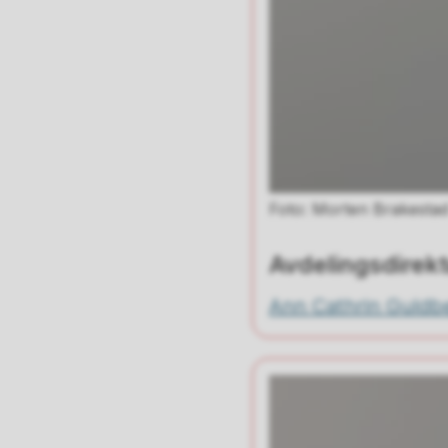
Morten Brakesta
Avdelingsdirekt
Ann Cathrin Guldb