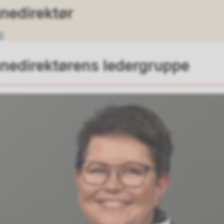
edirektør
n
edirektørens ledergruppe