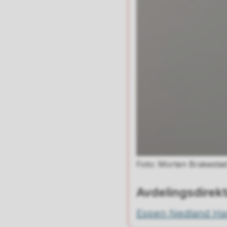
Morten Brakesta
Avdelingsdirektø
Espen Nedland Ha