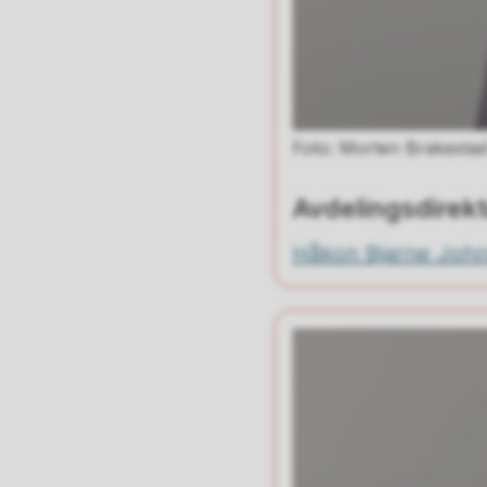
Morten Brakesta
Avdelingsdirekt
Håkon Bjarne Joh