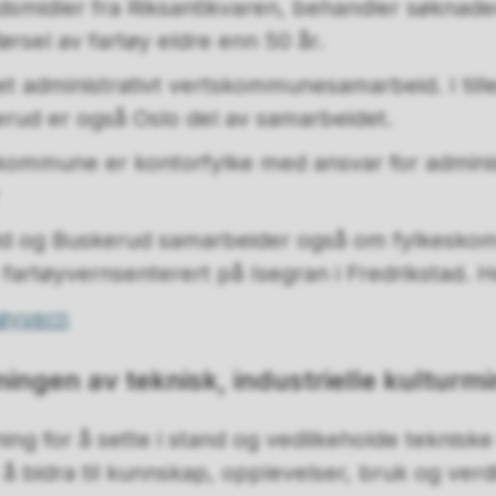
ddsmidler fra Riksantikvaren, behandler søknad
rsel av fartøy eldre enn 50 år.
t administrativt vertskommunesamarbeid. I tille
erud er også Oslo del av samarbeidet.
kommune er kontorfylke med ansvar for adminis
ld og Buskerud samarbeider også om fylkeskom
 fartøyvernsenterert på Isegran i Fredrikstad. H
øyvern
ningen av teknisk, industrielle kulturm
ing for å sette i stand og vedlikeholde tekniske 
 å bidra til kunnskap, opplevelser, bruk og verd