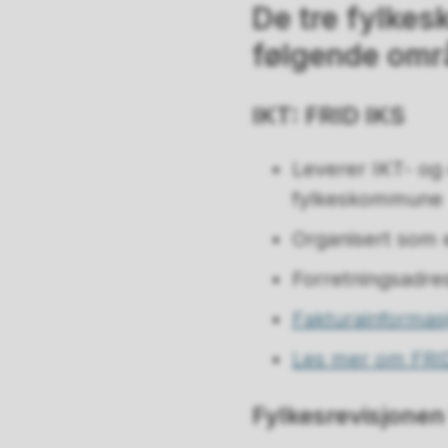
De tre fylke
følgende omr
IKT: FRID IKS
Leverer IKT- og 
fylkeskommune
Organisert som 
Forretningsadres
Fakturainformas
Les mer om FRI
Fylkesrevisjonen