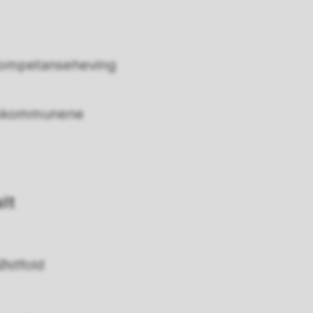
 kompetanseheving
keskommunene
lt
Østfold