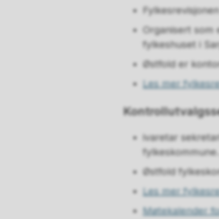
Fylkesrevisjone
Organisert som 
fylkeshuset i Sa
Østfold er konto
Les mer fylkesre
Kontrollutvalgss
ivaretar sekreta
fylkeskommune
Østfold fylkesk
Les mer fylkesre
Møtekalender for