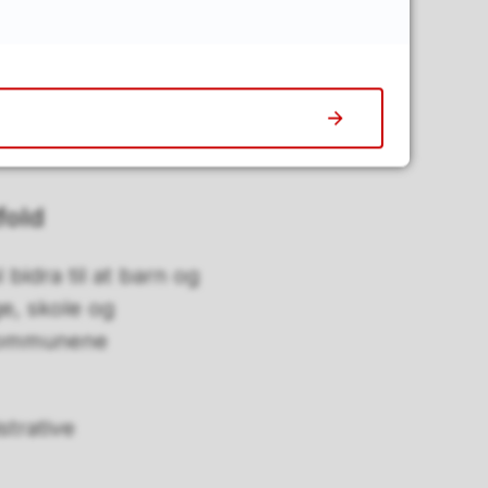
trative
 kommunalt
fold
bidra til at barn og
e, skole og
skommunene
trative