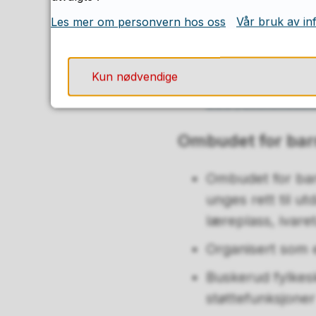
Buskerud fylkes
Les mer om personvern hos oss
Vår bruk av in
støttefunksjoner
Fakturainformasj
Kun nødvendige
Les mer om Fylk
oppgavefelless
Ombudet for barn
Ombudet for barn
unges rett til u
læreplass, ivar
Organisert som
Buskerud fylkes
støttefunksjoner