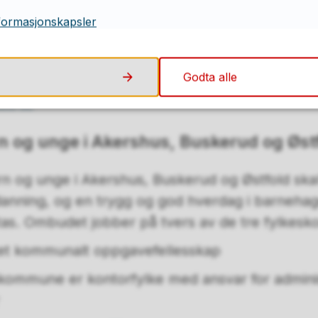
kommune er kontorfylke med ansvar for adminis
formasjonskapsler
on for fylkesbiblioteket
Godta alle
esbiblioteket i Akershus, Buskerud og Østfold
kap
 og unge i Akershus, Buskerud og Øst
 og unge i Akershus, Buskerud og Østfold skal 
tdanning, og en trygg og god hverdag i barnehag
etas. Ombudet jobber på tvers av de tre fylke
 et kommunalt oppgavefellesskap
kommune er kontorfylke med ansvar for adminis