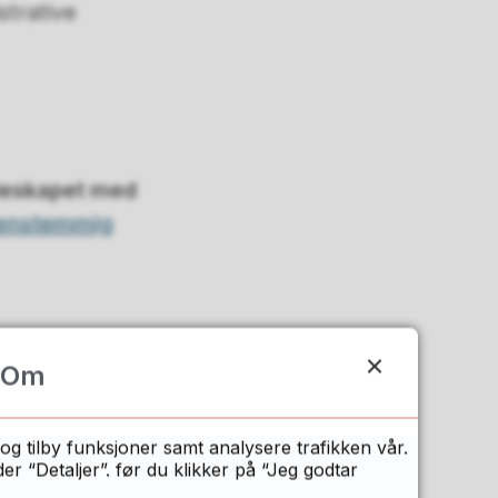
trative
lleskapet med
 enstemmig
Om
ver for Akershus,
og tilby funksjoner samt analysere trafikken vår.
 “Detaljer”. før du klikker på “Jeg godtar