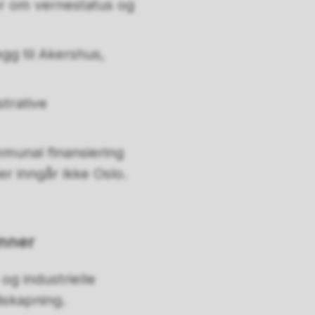
er om vernestatus og
gg til Akershus,
trative
munal finansiering
er inngår ikke Oslo.
inner
og industrielle
iskapning.