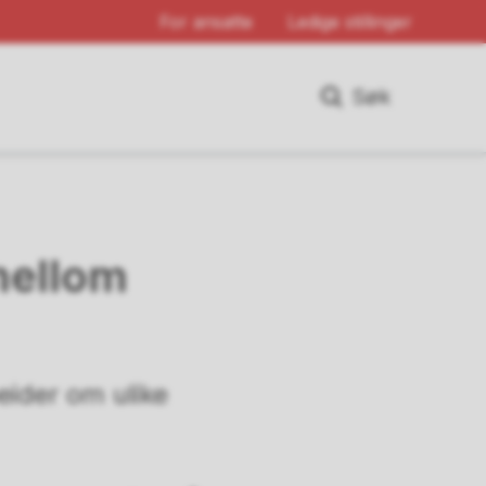
For ansatte
Ledige stillinger
Søk
mellom
ider om ulike