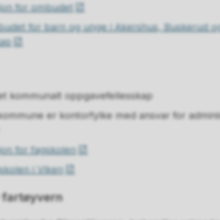
jon for ombudet
det for barn og unge i Akershus, Buskerud o
kap
 et kommunalt oppgavefellesskap
kommune er kontorfylke med ansvar for adminis
on for fagskolen
kolen i Viken
 fartøyvern