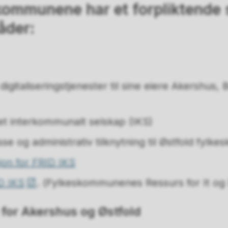
skommunene har et forpliktende
åder:
digitaliseringstjenester til sine eiere Akershus,
et interkommunalt selskap (IKS)
se og administrativ tilknytning til Østfold fyl
jon for FRID IKS
D IKS
. (Fylkeskommunenes Ressurs for It og D
 for Akershus og Østfold