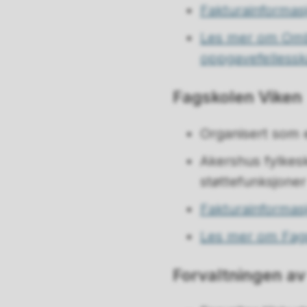
Fakturainformas
Les mer om Ombu
oppgavefelless
Fagskolen Viken
Organisert som
Akershus fylkes
støttefunksjoner
Fakturainformasj
Les mer om Fags
Forvaltningen av