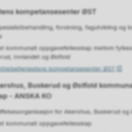
stens kompetansesenter ØST
esialistbehandling, forskning, fagutvikling og
e
 et kommunalt oppgavefellesskap mellom fyl
rud, Innlandet og Østfold
nhelsetjenestens kompetansesenter ØST
Akershus, Buskerud og Østfold kommuna
kap - ANSKA KO
affelsesorganisasjon for Akershus, Buskerud og 
 et kommunalt oppgavefellesskap