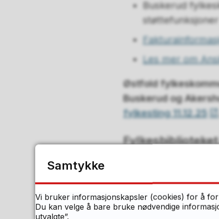
Buskerud fylkes
støttefunksjoner
Fakturainformas
Les mer om Ansk
Østfold fylkeskommu
Buskerud og Akersh
fylkesting 11.12.25
Fylkesbiblioteke
Samtykke
Ivaretar regiona
Buskerud og Øst
Vi bruker informasjonskapsler (cookies) for å for
Organisert som
Du kan velge å bare bruke nødvendige informasjon
utvalgte”.