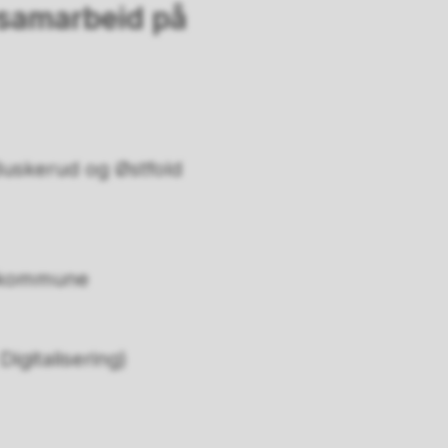
 samarbeid på
 Buskerud og Østfold
keskommune
igitalisering)