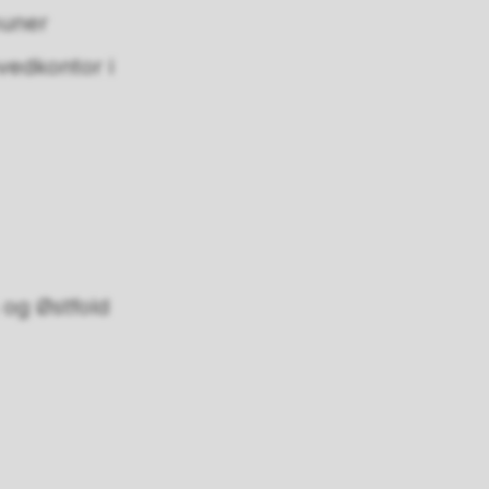
muner
vedkontor i
 og Østfold