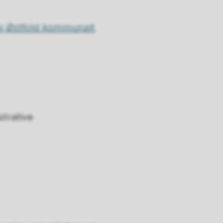
g Østfold kommunalt
trative