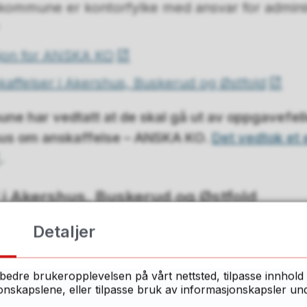
kommune er kontorfylke med ansvar for adminis
jon for ANSKA KO
affelser i Akershus, Buskerud og Østfold
ne har vedtatt at de skal gå ut av oppgavefe
us om anskaffelse – ANSKA KO.
Det vedtok et
.
t i Akershus, Buskerud og Østfold
Detaljer
l bibliotekutvikling og regionale bibliotekoppga
fold
bedre brukeropplevelsen på vårt nettsted, tilpasse innhold 
 et kommunalt oppgavefellesskap
skapslene, eller tilpasse bruk av informasjonskapsler under