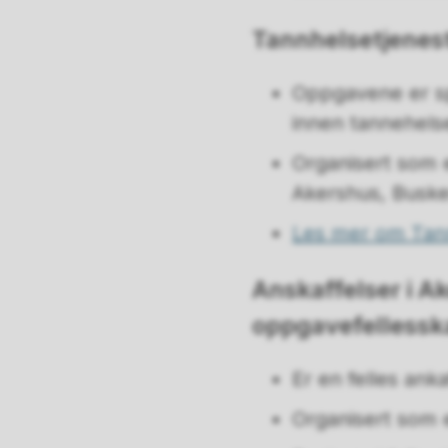
Tannhelsetjene
Oppgavene er sp
innen tannehels
Organisert som
Akershus, Buske
Les mer om Tan
Anskaffelser i 
oppgavefelless
Er en felles ank
Organisert som