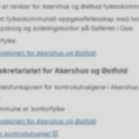
n er revisor for Akershus og Østfold fylkeskom
et fylkeskommunalt oppgavefellesskap med ho
rpsborg og avdelingskontor på Galleriet i Oslo
rfylke
visjonen for Akershus og Østfold
ekretariatet for Akershus og Østfold
riatsfunksjonen for kontrollutvalgene i Akershus
.
ommune er kontorfylke
visjonen for Akershus og Østfold
 kontrollutvalget