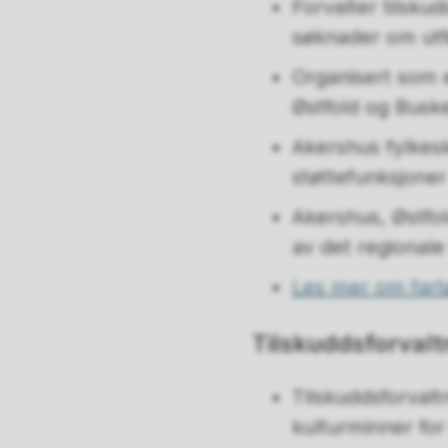
Forvalter tilsku
søknader om utfø
Organisert som e
Østfold og Busk
Akershus fylkes
støttefunksjoner
Akershus, Østfo
av det regionale
Les mer om fart
Tilskuddsforvalt
Tilskuddsforvaltn
kulturminner for