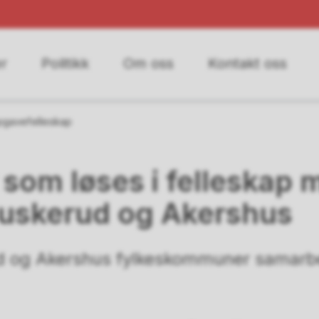
r
Politikk
Om oss
Kontakt oss
gavefelleskap
som løses i felleskap 
Buskerud og Akershus
ud og Akershus fylkeskommuner samarbe