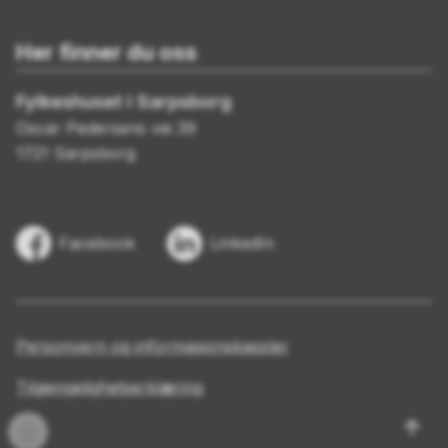
Her finner du oss
Fylkeshuset i Sarpsborg
Oscar Pedersens vei 39
1721 Sarpsborg
Facebook
LinkedIn
Personvern og informasjonskapsler
Tilgjengelighetserklæring
Til
Innlogging