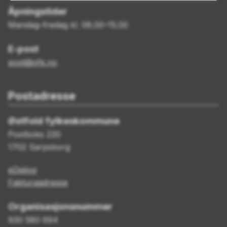
Åpningstider
Mandag–fredag kl. 08.00–15.00
E-post
post@ofk.no
Postadresse
Østfold fylkeskommune
Postboks 220
1702 Sarpsborg
eDialog
Fakturaadresse
Organisasjonsnummer
930 580 694