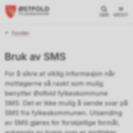
SØK
MENY
Du
Forsiden
er
her:
Bruk av SMS
For å sikre at viktig informasjon når
mottagerne så raskt som mulig
benytter Østfold fylkeskommune
SMS. Det er ikke mulig å sende svar på
SMS fra fylkeskommunen. Utsending
av SMS gjøres for forskjellige formål,
avhengig av hvem som er mottaker.