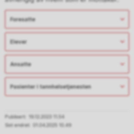
Foresatte
Elever
Ansatte
Pasienter i tannhelsetjenesten
Publisert
19.12.2023 11.54
Sist endret
01.04.2025 10.49