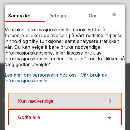
Fant du det du lette etter på denne
Samtykke
Detaljer
Om
siden?
Vi bruker informasjonskapsler (cookies) for å
forbedre brukeropplevelsen på vårt nettsted, tilpasse
Ja
Nei
innhold og tilby funksjoner samt analysere trafikken
vår. Du kan velge å bare bruke nødvendige
informasjonskapslene, eller tilpasse bruk av
informasjonskapsler under “Detaljer”. før du klikker på
“Jeg godtar utvalgte”.
Les mer om personvern hos oss
Vår bruk av
informasjonskapsler
Kontakt Østfolds servicesenter
Kun nødvendige
Telefon
Godta alle
69 11 70 00