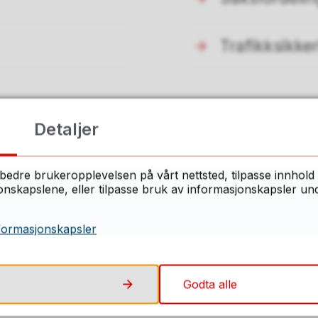
Trafikksikke
Detaljer
bedre brukeropplevelsen på vårt nettsted, tilpasse innhold 
ant du det du lette etter på denne side
skapslene, eller tilpasse bruk av informasjonskapsler under
Ja
Nei
formasjonskapsler
Godta alle