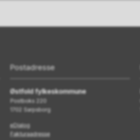
Postadresse
Østfold fylkeskommune
Postboks 220
1702 Sarpsborg
eDialog
Fakturaadresse