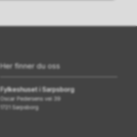
Her finner du oss
Fylkeshuset i Sarpsborg
Oscar Pedersens vei 39
1721 Sarpsborg