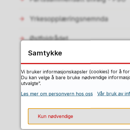
Yrkesopplæringsnemnda
Østfoldrådet
Samtykke
Vi bruker informasjonskapsler (cookies) for å for
F
Du kan velge å bare bruke nødvendige informasjon
utvalgte”.
Les mer om personvern hos oss
Vår bruk av in
Kun nødvendige