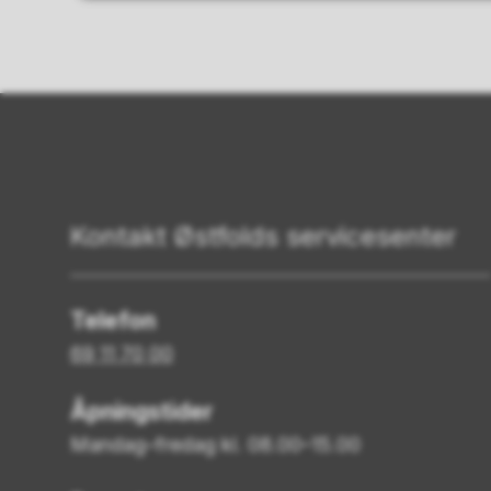
Kontakt Østfolds servicesenter
Telefon
69 11 70 00
Åpningstider
Mandag–fredag kl. 08.00–15.00