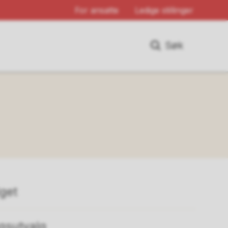
For ansatte
Ledige stillinger
Søk
lget
gsutvalg