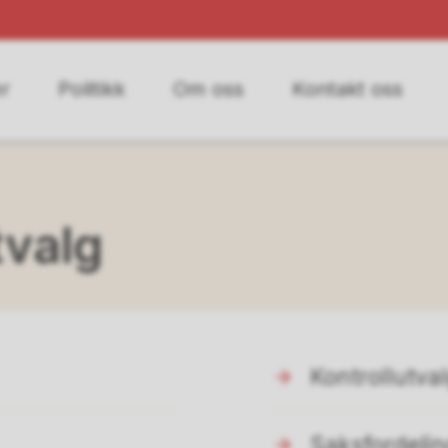
r
Politikk
Om oss
Kontakt oss
tvalg
Kontrollutva
Saksfordelin