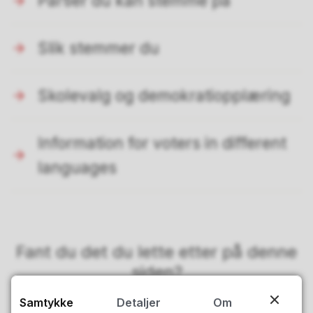
Partier du kan stemme på
Slik stemmer du
Skolevalg og demokratiopplæring
Information for voters in different
languages
Fant du det du lette etter på denne
siden?
Samtykke
Detaljer
Om
Ja
Nei