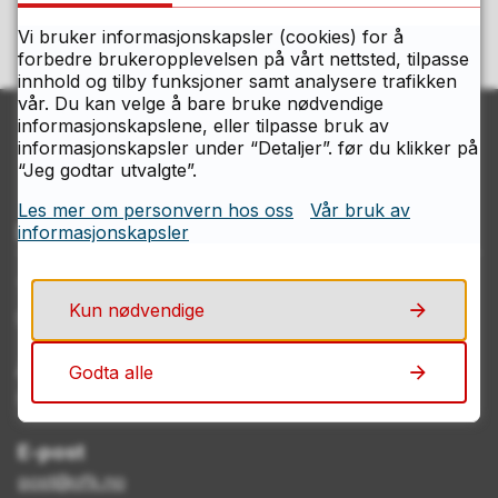
Vi bruker informasjonskapsler (cookies) for å
forbedre brukeropplevelsen på vårt nettsted, tilpasse
innhold og tilby funksjoner samt analysere trafikken
vår. Du kan velge å bare bruke nødvendige
informasjonskapslene, eller tilpasse bruk av
informasjonskapsler under “Detaljer”. før du klikker på
“Jeg godtar utvalgte”.
Les mer om personvern hos oss
Vår bruk av
Kontakt Østfolds servicesenter
informasjonskapsler
Telefon
Kun nødvendige
69 11 70 00
Åpningstider
Godta alle
Mandag–fredag kl. 08.00–15.00
E-post
post@ofk.no