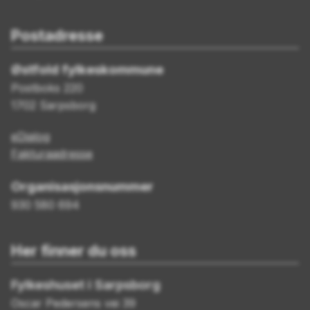
Postadresse
Østfold fylkeskommune
Postboks 220
1702 Sarpsborg
eDialog
Fakturaadresse
Organisasjonsnummer
930 580 694
Her finner du oss
Fylkeshuset i Sarpsborg
Oscar Pedersens vei 39