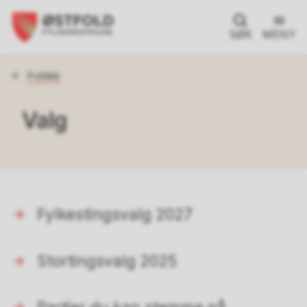
SØK
MENY
Du
Politikk
er
her:
Valg
Fylkestingsvalg 2027
Stortingsvalg 2025