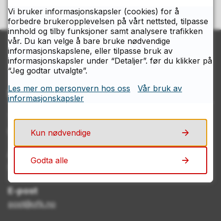
Vi bruker informasjonskapsler (cookies) for å
forbedre brukeropplevelsen på vårt nettsted, tilpasse
innhold og tilby funksjoner samt analysere trafikken
vår. Du kan velge å bare bruke nødvendige
informasjonskapslene, eller tilpasse bruk av
informasjonskapsler under “Detaljer”. før du klikker på
“Jeg godtar utvalgte”.
Les mer om personvern hos oss
Vår bruk av
Kontakt Østfolds servicesenter
informasjonskapsler
Telefon
69 11 70 00
Kun nødvendige
Åpningstider
Godta alle
Mandag–fredag kl. 08.00–15.00
E-post
post@ofk.no