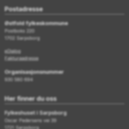
Postadresse
Østfold fylkeskommune
Postboks 220
1702 Sarpsborg
eDialog
Fakturaadresse
Organisasjonsnummer
930 580 694
Her finner du oss
Fylkeshuset i Sarpsborg
Oscar Pedersens vei 39
1721 Sarpsborg