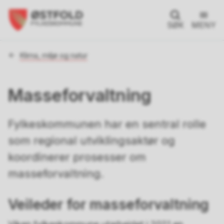
SØK
MENY
Du
Klima, miljø og natur
er
her:
Masseforvaltning
Fylkeskommunen har en sentral rolle
som regional utviklingsaktør og
koordinerer prosesser om
masseforvaltning.
Veileder for masseforvaltning