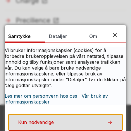
Charge
Precilience
Samtykke
Detaljer
Om
Vi bruker informasjonskapsler (cookies) for å
Fant du det du lette etter på denne
forbedre brukeropplevelsen på vårt nettsted, tilpasse
innhold og tilby funksjoner samt analysere trafikken
siden?
vår. Du kan velge å bare bruke nødvendige
informasjonskapslene, eller tilpasse bruk av
informasjonskapsler under “Detaljer”. før du klikker på
Ja
Nei
“Jeg godtar utvalgte”.
Les mer om personvern hos oss
Vår bruk av
informasjonskapsler
Kun nødvendige