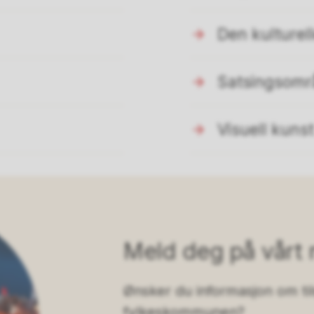
Den kulturel
Satsingsomr
Visuell kunst
Meld deg på vårt 
Ønsker du informasjon om ti
fylkeskommunen?