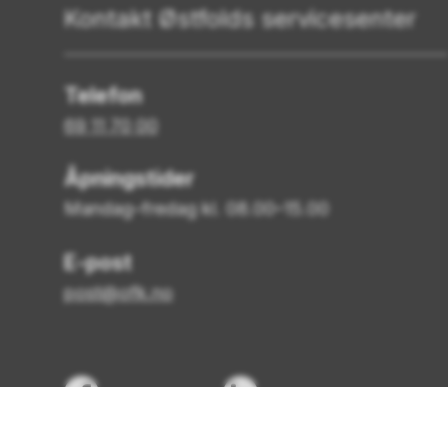
Kontakt Østfolds servicesenter
Telefon
69 11 70 00
Åpningstider
Mandag–fredag kl. 08.00–15.00
E-post
post@ofk.no
Facebook
LinkedIn