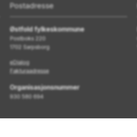
Postadresse
Østfold fylkeskommune
Postboks 220
1702 Sarpsborg
eDialog
Fakturaadresse
Organisasjonsnummer
930 580 694