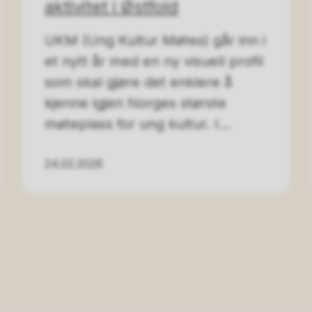
aktivitet i Østfold
UKM (Ung Kultur Møtes) går inn i
et nytt år med en ny visuell profil
som skal gjøre det enklere å
kjenne igjen Norges største
møteplass for ung kultur. I...
24.02.2026