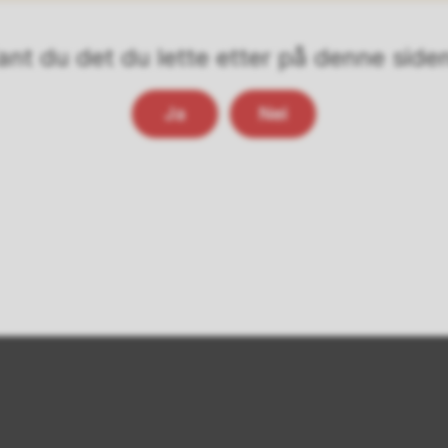
ant du det du lette etter på denne side
Ja
Nei