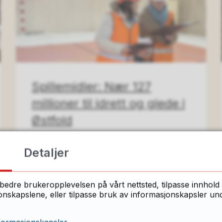
Spillemidler: Nær 127
millioner til idrett og glede i
Østfold
Fordelingen av spillemidler er nå
Detaljer
klar, med forbehold om
fylkestingets endelige
bedre brukeropplevelsen på vårt nettsted, tilpasse innhold 
godkjenning. Lite tyder på
skapslene, eller tilpasse bruk av informasjonskapsler under
endringer der, og det betyr
milliondryss over...