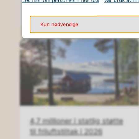
Les mer om personvern hos oss
Vår bruk av in
03.07.2026
Kun nødvendige
4,7 millioner i statlig støtte
til friluftstiltak i 2026