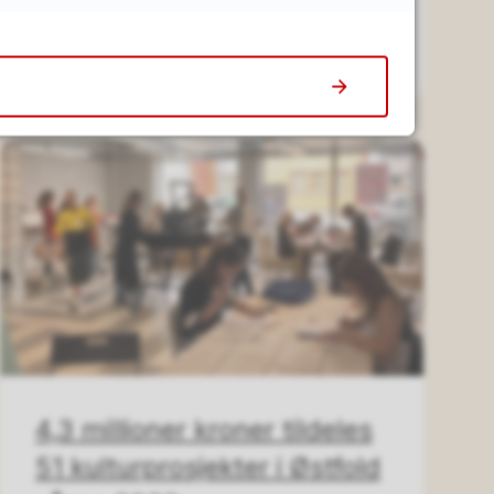
27.05.2026
4,3 millioner kroner tildeles
51 kulturprosjekter i Østfold