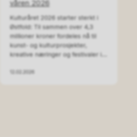
våren 2026
Kulturåret 2026 starter sterkt i
Østfold: Til sammen over 4,3
millioner kroner fordeles nå til
kunst- og kulturprosjekter,
kreative næringer og festivaler i...
12.02.2026