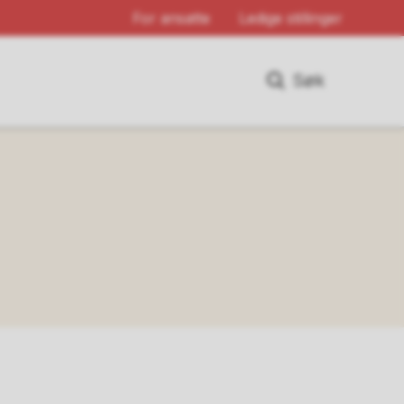
For ansatte
Ledige stillinger
Søk