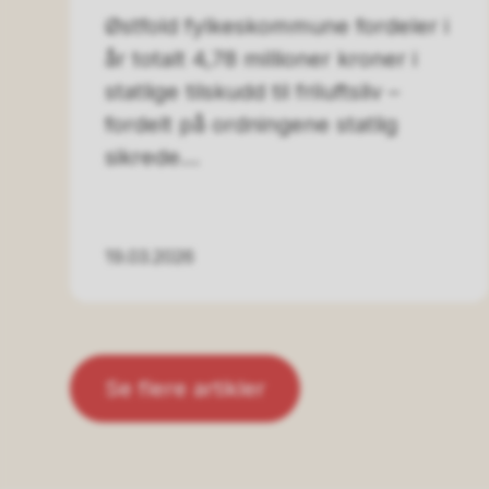
Østfold fylkeskommune fordeler i
år totalt 4,78 millioner kroner i
statlige tilskudd til friluftsliv –
fordelt på ordningene statlig
sikrede...
19.03.2026
Se flere artikler