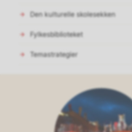
Den kulturelle skolesekken
Fylkesbiblioteket
Temastrategier