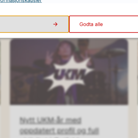
formasjonskapsler
16.06.2026
Godta alle
Nytt UKM‑år med
oppdatert profil og full