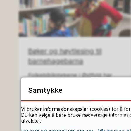
Bøker og høytlesing til
barnehagebarna
Folkebibliotekene i Østfold har
fått nasjonale midler til innkjøp av
Samtykke
bøker og litteraturformidling til
barnehagebarn, til sammen
Vi bruker informasjonskapsler (cookies) for å for
nesten 400 000 kroner.
Du kan velge å bare bruke nødvendige informasjon
utvalgte”.