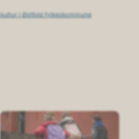
kultur i Østfold fylkeskommune