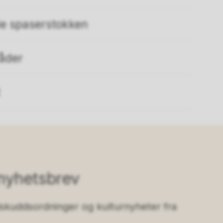
le spaserstokken
åder
nyhetsbrev
lskuddsordninger og kulturnyheter fra