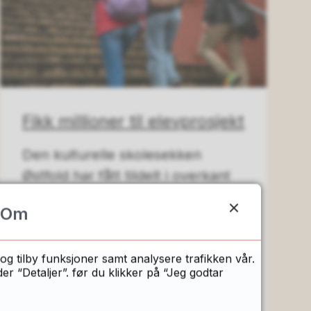
Fikk millioner til elevprosjekt
Den kulturelle skolesekken
Østfold har fått tildelt i overkant
av tre millioner kroner fra
Om
Sparebankstiftelsen DNB til et
nytt og omfattende
tegneverksted...
og tilby funksjoner samt analysere trafikken vår.
 “Detaljer”. før du klikker på “Jeg godtar