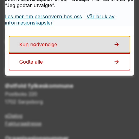
69 11 70 00
“Jeg godtar utvalgte”.
Les mer om personvern hos oss
Vår bruk av
Åpningstider
informasjonskapsler
Mandag–fredag kl. 08.00–15.00
E-post
Kun nødvendige
post@ofk.no
Godta alle
Postadresse
Østfold fylkeskommune
Postboks 220
1702 Sarpsborg
eDialog
Fakturaadresse
Organisasjonsnummer