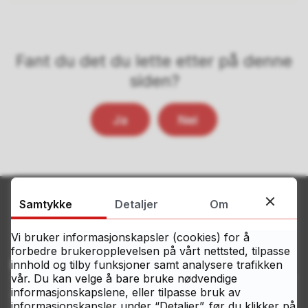
Fant du det du lette etter på denne
siden?
Ja
Nei
Samtykke
Detaljer
Om
Vi bruker informasjonskapsler (cookies) for å
forbedre brukeropplevelsen på vårt nettsted, tilpasse
Kontakt Østfolds servicesenter
innhold og tilby funksjoner samt analysere trafikken
vår. Du kan velge å bare bruke nødvendige
informasjonskapslene, eller tilpasse bruk av
Telefon
informasjonskapsler under “Detaljer”. før du klikker på