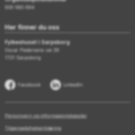
930 580 694
Her finner du oss
Fylkeshuset i Sarpsborg
Oscar Pedersens vei 39
1721 Sarpsborg
Facebook
LinkedIn
Personvern og informasjonskapsler
Tilgjengelighetserklæring