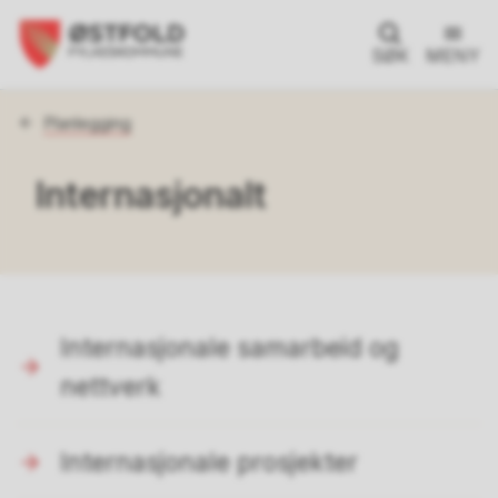
SØK
MENY
Du
Planlegging
er
her:
Internasjonalt
Internasjonale samarbeid og
nettverk
Internasjonale prosjekter