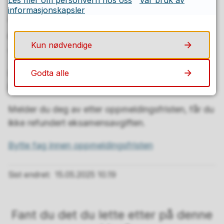
informasjonskapsler
Avmelding etter
oppmeldingsfristen
er ute,
Kun nødvendige
1.februar eller 15. september
:
Godta alle
Du må sende e-post til eksamensskolen, eller til
Eksamenskontoret
eksamen@ofk.no
.
Melder du deg av etter oppmeldingsfristen, får du
ikke refundert eksamensavgiften.
Bytte fag innen oppmeldingsfristen
Sist endret
15.05.2025 10.19
Fant du det du lette etter på denne