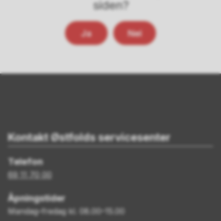
siden?
Ja
Nei
Kontakt Østfolds servicesenter
Telefon
69 11 70 00
Åpningstider
Mandag–fredag kl. 08.00–15.00