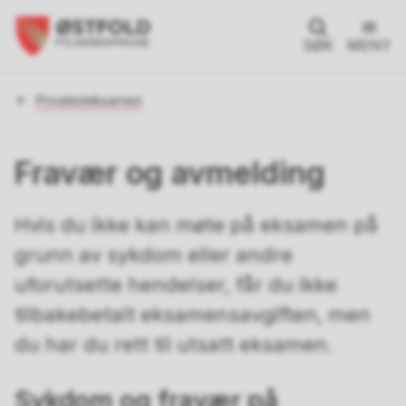
SØK
MENY
Du
Privatisteksamen
er
her:
Fravær og avmelding
Hvis du ikke kan møte på eksamen på
grunn av sykdom eller andre
uforutsette hendelser, får du ikke
tilbakebetalt eksamensavgiften, men
du har du rett til utsatt eksamen.
Sykdom og fravær på