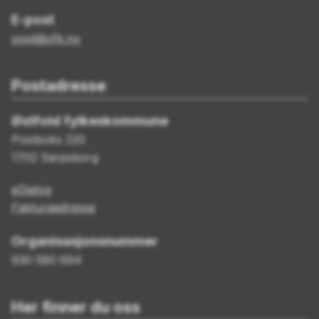
E-post
post@ofk.no
Postadresse
Østfold fylkeskommune
Postboks 220
1702 Sarpsborg
eDialog
Fakturaadresse
Organisasjonsnummer
930 580 694
Her finner du oss