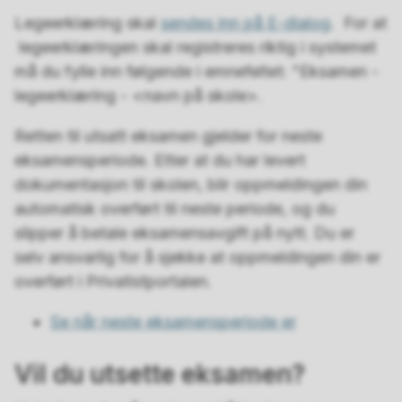
Legeerklæring skal
sendes inn på E-dialog
. For at
legeerklæringen skal registreres riktig i systemet
må du fylle inn følgende i emnefeltet: "Eksamen -
legeerklæring - <navn på skole>.
Retten til utsatt eksamen gjelder for neste
eksamensperiode. Etter at du har levert
dokumentasjon til skolen, blir oppmeldingen din
automatisk overført til neste periode, og du
slipper å betale eksamensavgift på nytt. Du er
selv ansvarlig for å sjekke at oppmeldingen din er
overført i Privatistportalen.
Se når neste eksamensperiode er
Vil du utsette eksamen?