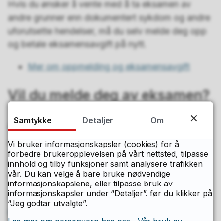
Hvis du ønsker å vente med å ta eksamen av
andre grunner enn dokumentert sykdom og andre
uforutsette hendelser, må du selv melde deg opp
og betale eksamensavgift på nytt.
Mer om oppmelding og eksamensavgift
Vil du melde deg av eksamen?
Samtykke
Detaljer
Om
Avmelding innenfor
oppmeldingsperioden
:
Vi bruker informasjonskapsler (cookies) for å
forbedre brukeropplevelsen på vårt nettsted, tilpasse
Du kan selv melde deg av i Privatistportalen, og
innhold og tilby funksjoner samt analysere trafikken
vår. Du kan velge å bare bruke nødvendige
du får refundert eksamensavgiften.
informasjonskapslene, eller tilpasse bruk av
informasjonskapsler under “Detaljer”. før du klikker på
For å få refusjon: send e-post til
“Jeg godtar utvalgte”.
eksamen@ofk.no
.
Les mer om personvern hos oss
Vår bruk av