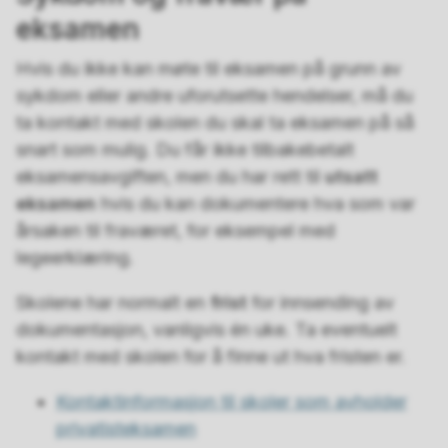
eksamen
Hvis du ikke kan møte til eksamen på grunn av
sykdom eller andre uforutsette hendelser, må du
ta kontakt med skolen du skal ta eksamen på så
snart som mulig. Du får ikke tilbakebetalt
eksamensavgiften, men du har rett til
utsatt
eksamen
hvis du kan dokumentere hva som var
årsaken til fraværet, for eksempel med
legeerklæring.
Skolene har normalt en
frist
for innsending av
dokumentasjon, vanligvis én uke. Ta eventuelt
kontakt med skolen for å finne ut hva fristen er.
Kontaktinformasjon til skoler som avholder
privatisteksamen