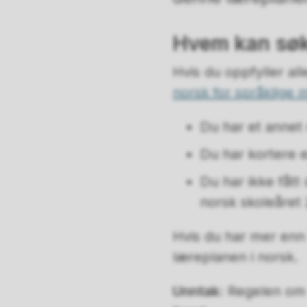
Hvem kan sø
Hvis du oppfyller al
norsk for språklige m
Du har et annet
Du har kortere 
Du har ikke fått
norsk skoleåret 
Hvis du har mer enn
læreplanen i norsk.
Unntak:
Regelen om 7