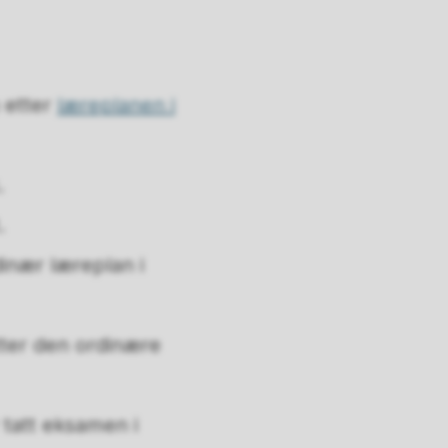
 etter
læreplanen i
.
.
dinær læreplan i
tter den ordinære
 tatt eksamen i