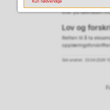
Kun nødvendige
Det er skolen du fyl
svar på søknaden in
Lov og forskri
Retten til å ta eksa
opplæringsforskrifte
Sist endret
23.04.2026 1
F