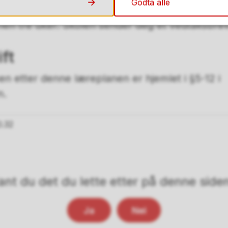
Godta alle
ler inn i skjemaet som skal behandle søknaden di
nen tre uker. Skolen sender deg et vedtaksbre
ft
men etter denne læreplanen er hjemlet i §5-12 i
n.
0.32
ant du det du lette etter på denne side
Ja
Nei