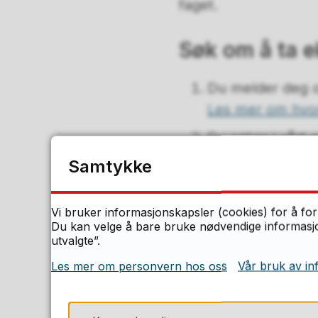
faget.
Søk om å ta e
Du melder deg op
Les mer om hvo
Du søker i vårt
ved dokumentasjo
Samtykke
tidligere. Både
oppmeldingsfri
Vi bruker informasjonskapsler (cookies) for å for
Du kan velge å bare bruke nødvendige informasjon
Søk om eksam
utvalgte”.
Les mer om personvern hos oss
Vår bruk av in
Svar på søkn