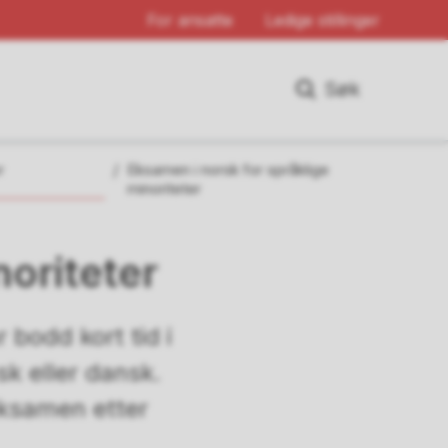
For ansatte
Ledige stillinger
Søk
r
Eksamen i norsk for språklige
minoriteter
noriteter
 bodd kort tid i
k eller dansk.
eksamen etter