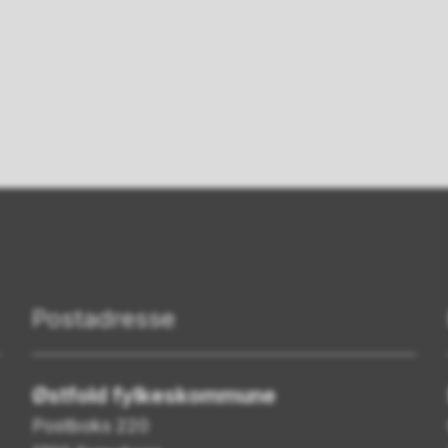
Postadresse
Østfold fylkeskommune
Postboks 220