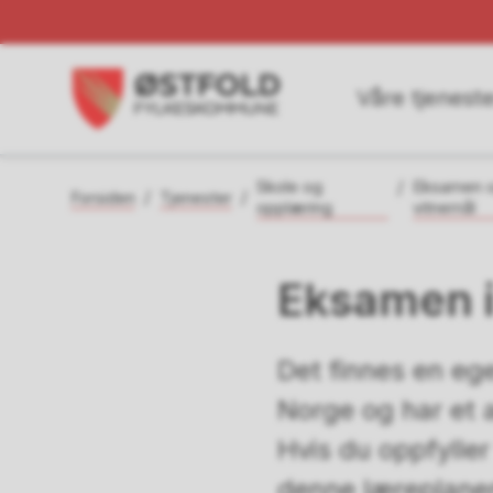
Våre tjeneste
Du
Skole og
Eksamen 
Forsiden
Tjenester
er
opplæring
vitnemål
her:
Eksamen i 
Det finnes en ege
Norge og har et 
Hvis du oppfylle
denne læreplane