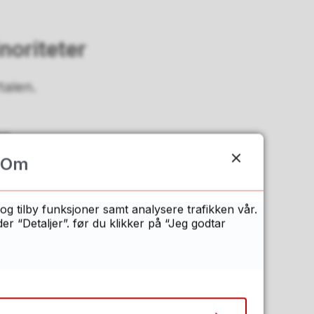
noriteter
rtalen.
ge
ar tatt eksamen
Om
 1 uke etter
 skjemaet.
og tilby funksjoner samt analysere trafikken vår.
 “Detaljer”. før du klikker på “Jeg godtar
botid