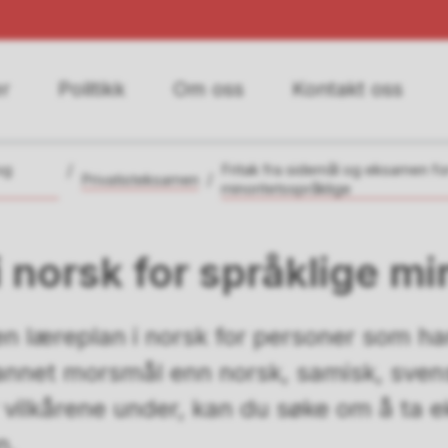
r
Politikk
Om oss
Kontakt oss
og
Fritak fra sidemål og eksamen fo
Privatisteksamen
minoritetsspråklige
norsk for språklige mi
n læreplan i norsk for personer som har
annet morsmål enn norsk, samisk, svens
r vilkårene under, kan du søke om å ta 
n.