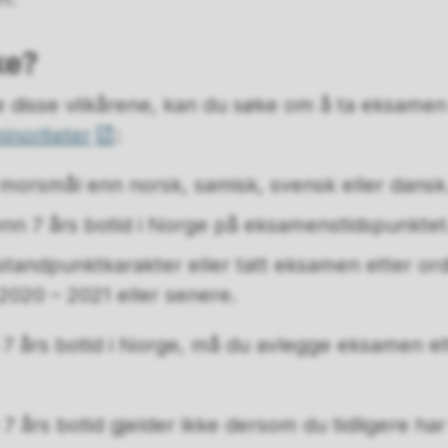
ke?
le disse vilkårene, kan du søke om å ta eksamen
inoriteter
:
 morsmål enn norsk, samisk, svensk eller dansk
enn 7 års botid i Norge på eksamenstidspunktet
 standpunktkarakter eller tatt eksamen etter or
2020 – 2021 eller senere.
 7 års botid i Norge, må du avlegge eksamen e
 års botid gjelder ikke dersom du tidligere har