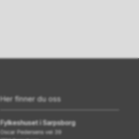
Her finner du oss
Fylkeshuset i Sarpsborg
Oscar Pedersens vei 39