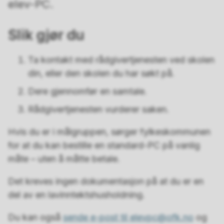
elev-PC.
Slik gjør du
Ta kontakt med rådgivertjenesten ved skolen
din, eller den skolen du har søkt på.
Dere gjennomfør en samtale.
Rådgivertjenesten vurderer saken.
Hvis du er i målgruppen, sørger fylkeskommunen
for at du kan bestille en standard-PC på vanlig
måte – uten å måtte betale.
Det kreves ingen dokumentasjon på at du er en
del av en lavinntektshusholdning.
Du kan også
sende e-post til elevpc@ofk.no
og