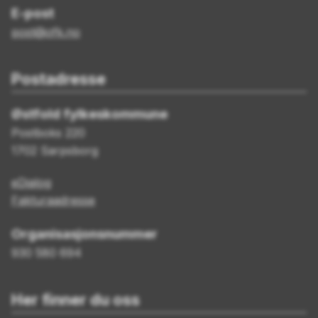
E-post
post@ofk.no
Postadresse
Østfold fylkeskommune
Postboks 220
1702 Sarpsborg
eDialog
Fakturaadresse
Organisasjonsnummer
930 580 694
Her finner du oss