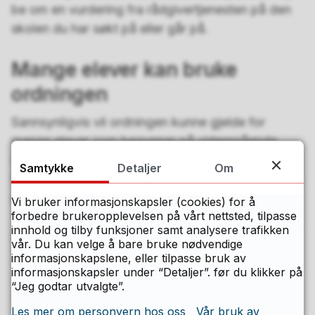
be om en vurdering fra rådgivertjenesten på den
skolen du har søkt på eller går på.
Mange elever kan bruke
ordningen
Sannsynligvis vil ordningen kunne gjelde for
mange elever som begynner på videregående
skole i Østfold. Dette på bakgrunn av tall fra
Samtykke
Detaljer
Om
Statistisk sentralbyrå om hvor mange som er en
del av en lavinntektshusholdning.
Vi bruker informasjonskapsler (cookies) for å
forbedre brukeropplevelsen på vårt nettsted, tilpasse
innhold og tilby funksjoner samt analysere trafikken
Sist endret
30.05.2024 14.57
vår. Du kan velge å bare bruke nødvendige
informasjonskapslene, eller tilpasse bruk av
informasjonskapsler under “Detaljer”. før du klikker på
“Jeg godtar utvalgte”.
Fant du det du lette etter på denne
Les mer om personvern hos oss
Vår bruk av