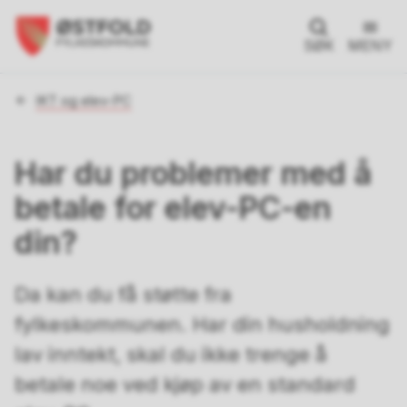
SØK
MENY
Du
IKT og elev-PC
er
her:
Har du problemer med å
betale for elev-PC-en
din?
Da kan du få støtte fra
fylkeskommunen. Har din husholdning
lav inntekt, skal du ikke trenge å
betale noe ved kjøp av en standard