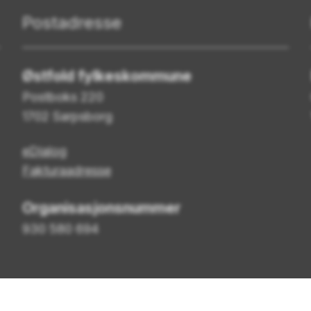
Postadresse
Østfold fylkeskommune
Postboks 220
1702 Sarpsborg
eDialog
Fakturaadresse
Organisasjonsnummer
930 580 694