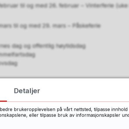
ebruar til og med 26. februar – Vinterferie (uke
ars til og med 29. mars – Påskeferie
rnes dag og offentlig høytidsdag
himmelfartsdag
lovsdag
skoledag
Detaljer
er per år: 190
bedre brukeropplevelsen på vårt nettsted, tilpasse innhold 
 skal snart på høring og vil først bli vedtatt i 
skapslene, eller tilpasse bruk av informasjonskapsler under