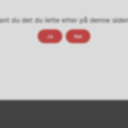
ant du det du lette etter på denne side
Ja
Nei