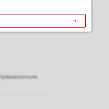
 Sjekk din kommunes
ld fylkeskommune