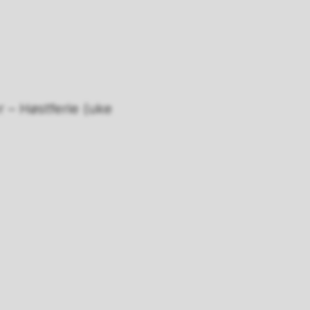
 – Høstferie (uke