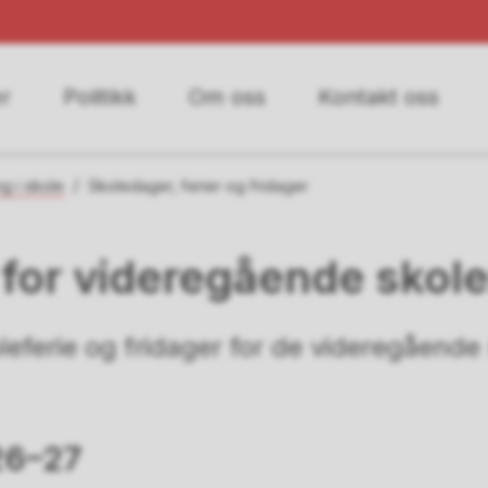
r
Politikk
Om oss
Kontakt oss
g i skole
Skoledager, ferier og fridager
for videregående skoler
leferie og fridager for de videregående 
26–27