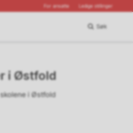
For ansatte
Ledige stillinger
Søk
 i Østfold
skolene i Østfold