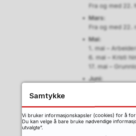
Fra og med 22. f
Mars:
Fra og med 22. m
Mai:
1. mai – Arbeide
6. mai – Kristi 
17. mai – Grunn
Juni:
17. juni – Siste 
Samtykke
Total antall skoledag
Vi bruker informasjonskapsler (cookies) for å for
Skoleruta for 2027/28
Du kan velge å bare bruke nødvendige informasjon
utvalgte”.