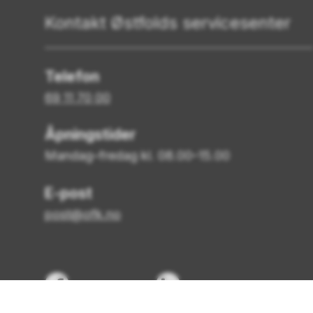
Kontakt Østfolds servicesenter
Telefon
69 11 70 00
Åpningstider
Mandag–fredag kl. 08.00–15.00
E-post
post@ofk.no
Facebook
LinkedIn