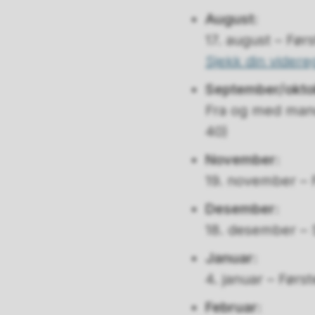
August:
17. august – Før
Sjekk din videre
September/okto
Fra og med mand
40)
November:
19. november – F
Desember:
18. desember – S
Januar:
4. januar – Førs
Februar: