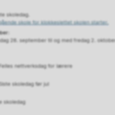
ste skoledag.
gående skole for klokkeslettet skolen starter.
ber:
ag 28. september til og med fredag 2. oktober
elles nettverksdag for lærere
iste skoledag før jul
te skoledag