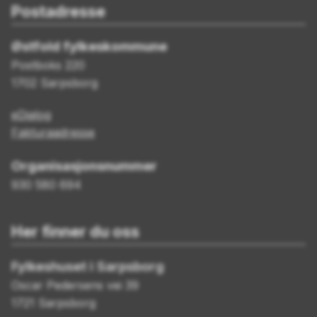
Postadresse
Østfold fylkeskommune
Postboks 220
1702 Sarpsborg
eDialog
Fakturaadresse
Organisasjonsnummer
930 580 694
Her finner du oss
Fylkeshuset i Sarpsborg
Oscar Pedersens vei 39
1721 Sarpsborg