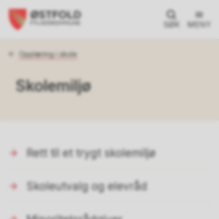
SØK
MENY
Du
Opplæring i skole
er
her:
Skolemiljø
Rett til et trygt skolemiljø
Skoleutvalg og elevråd