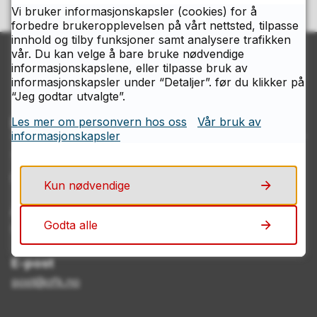
Vi bruker informasjonskapsler (cookies) for å
forbedre brukeropplevelsen på vårt nettsted, tilpasse
innhold og tilby funksjoner samt analysere trafikken
vår. Du kan velge å bare bruke nødvendige
informasjonskapslene, eller tilpasse bruk av
informasjonskapsler under “Detaljer”. før du klikker på
“Jeg godtar utvalgte”.
Kontakt Østfolds servicesenter
Les mer om personvern hos oss
Vår bruk av
informasjonskapsler
Telefon
69 11 70 00
Kun nødvendige
Åpningstider
Godta alle
Mandag–fredag kl. 08.00–15.00
E-post
post@ofk.no