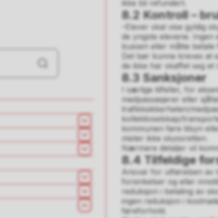
ikke bli refundert.
8.2 Kontroll – br
–Elever skal vise gyldig s
de yngste elevene. Ingen 
bussen eller måtte betale 
Det bør kunne kreves at e
de ikke har skaffet seg et 
Søk
8.3 Sanksjoner
I særlige tilfeller, for ek
medpassasjerer eller sjåfø
trafikksikkerheten/medpas
kollektivselskap/transportø
Åpne
kommunen føre tilsyn eller
mister ikke skyssretten.
Åpne
Nærmere detaljer vil komm
Åpne
8.4 Tilfeldige fo
Ansvar for utførelsen av 
Åpne
forsinkelser og eller inn
reduksjon i betaling av sko
Åpne
ingen reduksjon i kostnade
Lukk
føreforhold.