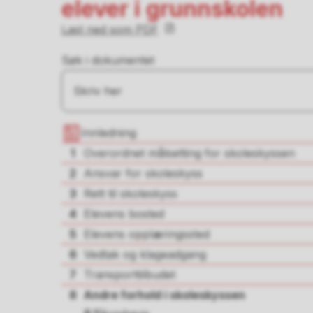
elever i grunnskolen
Last ned som PDF
Søk i dokumentet
Innledning
1
Overordnet målsetting for skoleskyssen
2
Ansvar for skoleskyss
3
Rett til skoleskyss
4
Elevens bosted
5
Elevens opplæringssted
6
Vedtak og klageadgang
7
Transporttilbudet
8
Andre forhold i skoleskyssen