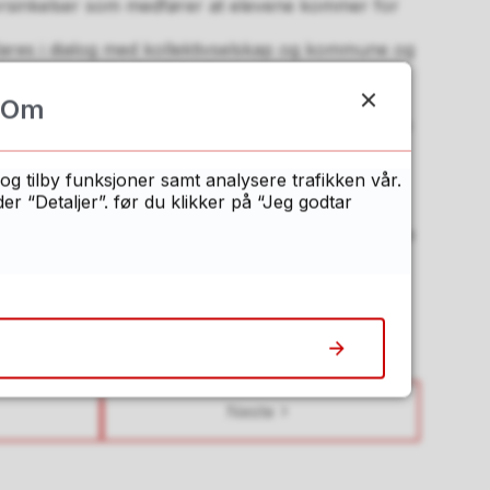
orsinkelser som medfører at elevene kommer for
ares i dialog med kollektivselskap og kommune og
lskapenes rutinebeskrivelser.
Om
r for å organisere skoleskyssen og kan avgjøre
 samme skyssmiddel, inkludert tilrettelagt skyss,
arlig. Det legges opp til felles skyssordning for
og tilby funksjoner samt analysere trafikken vår.
ver fra grunnskolen og elever fra videregående
 “Detaljer”. før du klikker på “Jeg godtar
sering av skyss med i vurderingene når skolerute
der fastsettes.
-4 med merknader fra Ot.prp. nr. 46 (1997-1998)
Neste