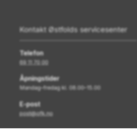
Kontakt Østfolds servicesenter
Telefon
69 11 70 00
Åpningstider
Mandag–fredag kl. 08.00–15.00
E-post
post@ofk.no