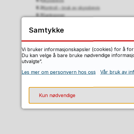
8.1
Skyssbevis
8.2
Kontroll – bruk av skyssbevis
8.3
Sanksjoner
8.4
Tilfeldige forsinkelser og innstilte avganger
Samtykke
8.5
Samordning
9
Endringer i retningslinjene
Vi bruker informasjonskapsler (cookies) for å for
10
Vedtak i fylkestinget 24.11.2021
Du kan velge å bare bruke nødvendige informasjon
utvalgte”.
Les mer om personvern hos oss
Vår bruk av in
Kun nødvendige