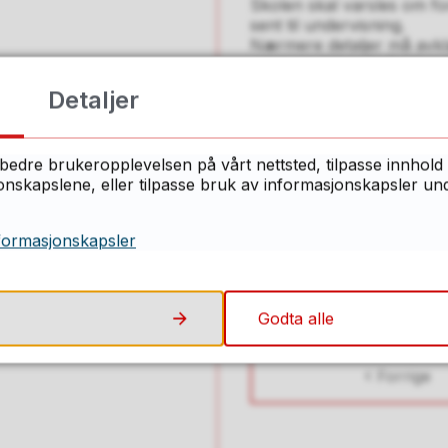
Skolen skal varsles om f
sent til undervisning.
Nærmere detaljer må avkl
være en del av kollektivse
8.5 Samordning
Detaljer
Fylkeskommunen har ansva
at flere elever må benytte
når dette ansees som forsv
bedre brukeropplevelsen på vårt nettsted, tilpasse innhold 
ordinære passasjerer, ele
skapslene, eller tilpasse bruk av informasjonskapsler under
skole.
Kommunene skal ta organi
og skolens start- og slutti
formasjonskapsler
Ref.: Opplæringslova § 13
kapittel 31 til § 13-4
Godta alle
Forrige