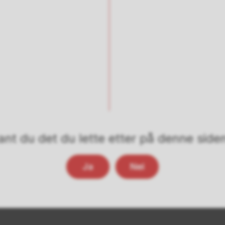
ant du det du lette etter på denne side
Ja
Nei