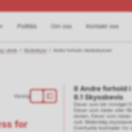
r
Politikk
Om oss
Kontakt oss
g i skole
Skoleskyss
Andre forhold i skoleskyssen
8 Andre forhold 
8.1 Skyssbevis
Visning
Elever som blir innvilget fr
Elever som mister eller få
skolen. Elever som mister e
yss for
nytt. Midlertidig skyssbevi
Eventuelle kostnader for s