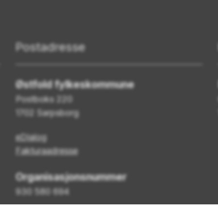
Postadresse
Østfold fylkeskommune
Postboks 220
1702 Sarpsborg
eDialog
Fakturaadresse
Organisasjonsnummer
930 580 694