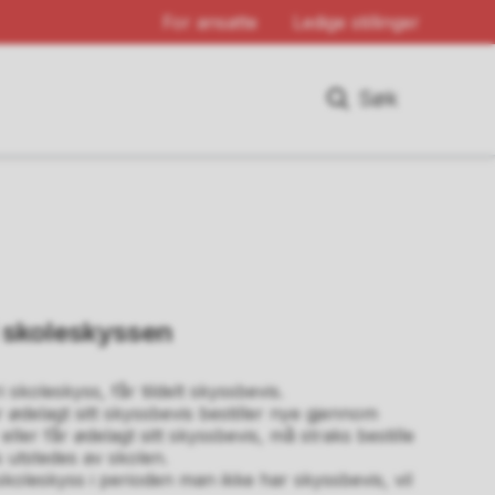
For ansatte
Ledige stillinger
Søk
i skoleskyssen
i skoleskyss, får tildelt skyssbevis.
r ødelagt sitt skyssbevis bestiller nye gjennom
ller får ødelagt sitt skyssbevis, må straks bestille
s utstedes av skolen.
koleskyss i perioden man ikke har skyssbevis, vil