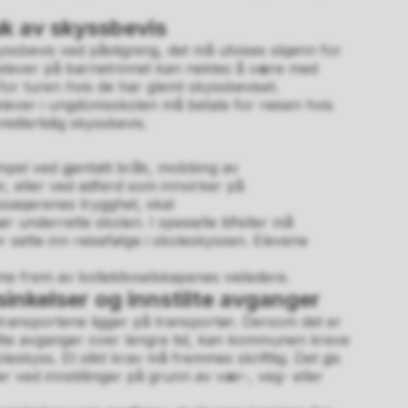
uk av skyssbevis
kyssbevis ved påstigning, det må utvises skjønn for
elever på barnetrinnet kan nektes å være med
for turen hvis de har glemt skyssbeviset.
lever i ungdomsskolen må betale for reisen hvis
midlertidig skyssbevis.
sempel ved gjentatt bråk, mobbing av
r, eller ved adferd som innvirker på
sasjerenes trygghet, skal
r underrette skolen. I spesielle tilfeller må
 sette inn reisefølge i skoleskyssen. Elevene
e frem av kollektivselskapenes veiledere.
rsinkelser og innstilte avganger
transportene ligger på transportør. Dersom det er
stilte avganger over lengre tid, kan kommunen kreve
leskyss. Et slikt krav må fremmes skriftlig. Det gis
r ved innstillinger på grunn av vær-, veg- eller