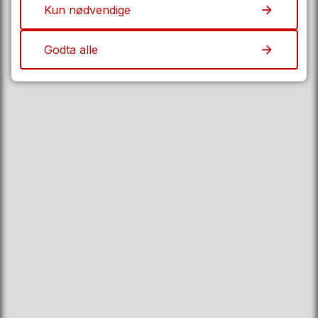
Kun nødvendige
1702 Sarpsborg
eDialog
Godta alle
Fakturaadresse
Organisasjonsnummer
930 580 694
Her finner du oss
Fylkeshuset i Sarpsborg
Oscar Pedersens vei 39
1721 Sarpsborg
Følg oss