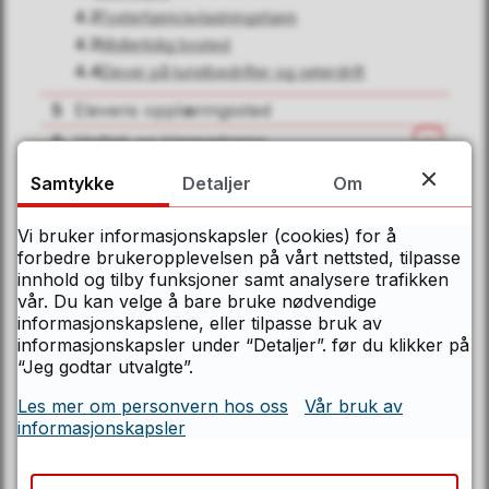
4.2
Fosterhjem/avlastningshjem
4.3
Midlertidig bosted
4.4
Elever på turistbedrifter og seterdrift
Kontakt Østfolds servicesenter
5
Elevens opplæringssted
Telefon
6
Vedtak og klageadgang
Åpn
69 11 70 00
7
Transporttilbudet
Åpn
Samtykke
Detaljer
Om
8
Andre forhold i skoleskyssen
Åpn
Åpningstider
Vi bruker informasjonskapsler (cookies) for å
9
Endringer i retningslinjene
Mandag–fredag kl. 08.00–15.00
forbedre brukeropplevelsen på vårt nettsted, tilpasse
10
Vedtak i fylkestinget 24.11.2021
innhold og tilby funksjoner samt analysere trafikken
E-post
vår. Du kan velge å bare bruke nødvendige
informasjonskapslene, eller tilpasse bruk av
post@ofk.no
informasjonskapsler under “Detaljer”. før du klikker på
“Jeg godtar utvalgte”.
Postadresse
Les mer om personvern hos oss
Vår bruk av
informasjonskapsler
Østfold fylkeskommune
Postboks 220