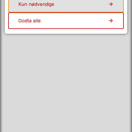
Kun nødvendige
1702 Sarpsborg
eDialog
Godta alle
Fakturaadresse
Organisasjonsnummer
930 580 694
Her finner du oss
Fylkeshuset i Sarpsborg
Oscar Pedersens vei 39
1721 Sarpsborg
Følg oss