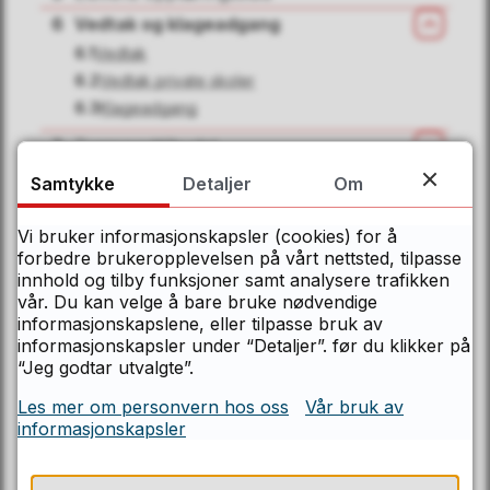
6
Vedtak og klageadgang
Lukk
6.1
Vedtak
Kontakt Østfolds servicesenter
6.2
Vedtak private skoler
6.3
Klageadgang
Telefon
7
Transporttilbudet
Åpn
69 11 70 00
8
Andre forhold i skoleskyssen
Samtykke
Detaljer
Om
Åpn
9
Endringer i retningslinjene
Åpningstider
Vi bruker informasjonskapsler (cookies) for å
10
Vedtak i fylkestinget 24.11.2021
Mandag–fredag kl. 08.00–15.00
forbedre brukeropplevelsen på vårt nettsted, tilpasse
innhold og tilby funksjoner samt analysere trafikken
E-post
vår. Du kan velge å bare bruke nødvendige
informasjonskapslene, eller tilpasse bruk av
post@ofk.no
informasjonskapsler under “Detaljer”. før du klikker på
“Jeg godtar utvalgte”.
Postadresse
Les mer om personvern hos oss
Vår bruk av
informasjonskapsler
Østfold fylkeskommune
Postboks 220