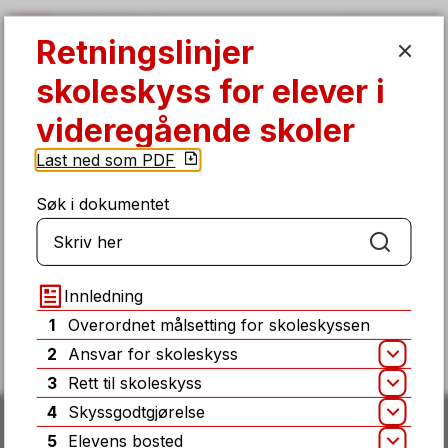
Retningslinjer skoleskyss for elever
Retningslinjer
SØK
MENY
skoleskyss for elever i
Du
Skoleskyss
videregående skoler
er
her:
Last ned som PDF
Søk i dokumentet
Fant du det du lette etter på denne
Søk
siden?
Innledning
Ja
Nei
1
Overordnet målsetting for skoleskyssen
2
Ansvar for skoleskyss
Åpn
3
Rett til skoleskyss
Åpn
4
Skyssgodtgjørelse
Åpn
5
Elevens bosted