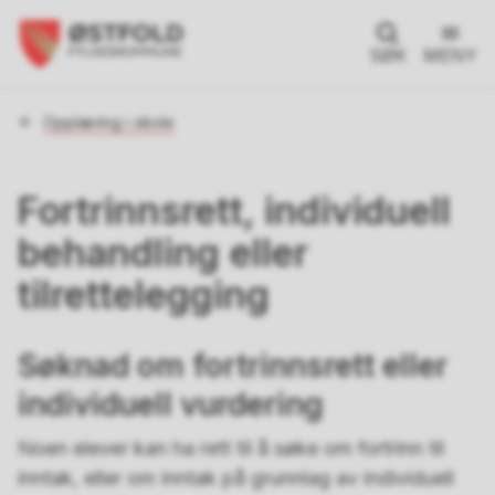
SØK
MENY
Du
Opplæring i skole
er
her:
Fortrinnsrett, individuell
behandling eller
tilrettelegging
Søknad om fortrinnsrett eller
individuell vurdering
Noen elever kan ha rett til å søke om fortrinn til
inntak, eller om inntak på grunnlag av individuell