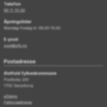
Telefon
69 11 70 00
Åpningstider
Mandag–fredag kl. 08.00–15.00
E-post
post@ofk.no
Postadresse
Østfold fylkeskommune
Postboks 220
1702 Sarpsborg
eDialog
Fakturaadresse