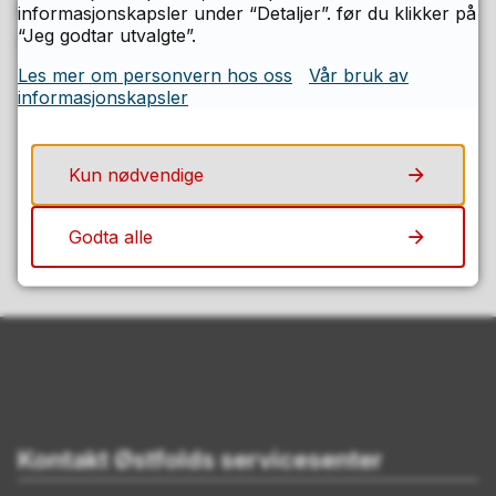
Publisert av
Kristin Josefsen
informasjonskapsler under “Detaljer”. før du klikker på
“Jeg godtar utvalgte”.
Sist endret
16.12.2024 13.39
Les mer om personvern hos oss
Vår bruk av
informasjonskapsler
Fant du det du lette etter på denne
siden?
Kun nødvendige
Ja
Nei
Godta alle
Kontakt Østfolds servicesenter