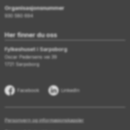
Organisasjonsnummer
930 580 694
Her finner du oss
Fylkeshuset i Sarpsborg
Oscar Pedersens vei 39
1721 Sarpsborg
Facebook
LinkedIn
Personvern og informasjonskapsler