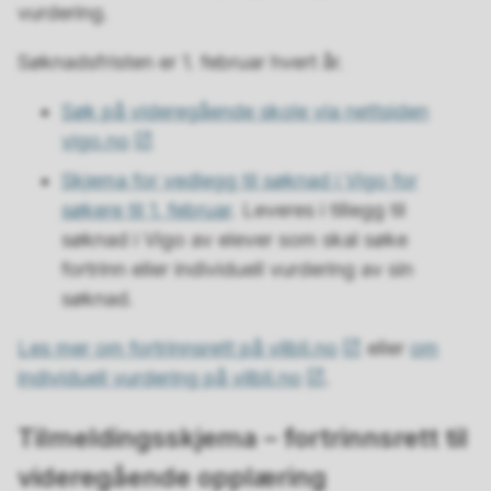
vurdering.
Søknadsfristen er 1. februar hvert år.
Søk på videregående skole via nettsiden
vigo.no
Skjema for vedlegg til søknad i Vigo for
søkere til 1. februar
. Leveres i tillegg til
søknad i Vigo av elever som skal søke
fortrinn eller individuell vurdering av sin
søknad.
Les mer om fortrinnsrett på vilbli.no
eller
om
individuell vurdering på vilbli.no
.
Tilmeldingsskjema – fortrinnsrett til
videregående opplæring