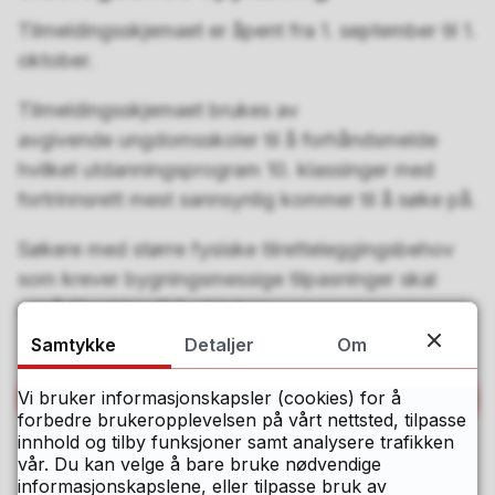
Tilmeldingsskjemaet er åpent fra 1. september til 1.
oktober.
Tilmeldingsskjemaet brukes av
avgivende ungdomsskoler til å forhåndsmelde
hvilket utdanningsprogram 10. klassinger med
fortrinnsrett mest sannsynlig kommer til å søke på.
Søkere med større fysiske tilretteleggingsbehov
som krever bygningsmessige tilpasninger skal
også tilmeldes til 1. oktober.
Samtykke
Detaljer
Om
Tilmeldingsskjema – fortrinnsrett til
Vi bruker informasjonskapsler (cookies) for å
videregående opplæring
forbedre brukeropplevelsen på vårt nettsted, tilpasse
innhold og tilby funksjoner samt analysere trafikken
vår. Du kan velge å bare bruke nødvendige
informasjonskapslene, eller tilpasse bruk av