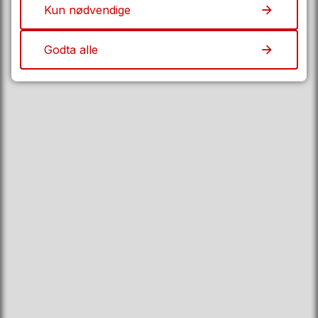
Kun nødvendige
1702 Sarpsborg
eDialog
Godta alle
Fakturaadresse
Organisasjonsnummer
930 580 694
Her finner du oss
Fylkeshuset i Sarpsborg
Oscar Pedersens vei 39
1721 Sarpsborg
Følg oss