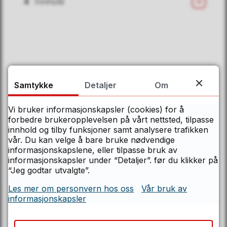
4
Innhold
Åpn
Kontakt Østfolds servicesenter
Telefon
69 11 70 00
Samtykke
Detaljer
Om
Åpningstider
Vi bruker informasjonskapsler (cookies) for å
Mandag–fredag kl. 08.00–15.00
forbedre brukeropplevelsen på vårt nettsted, tilpasse
innhold og tilby funksjoner samt analysere trafikken
E-post
vår. Du kan velge å bare bruke nødvendige
informasjonskapslene, eller tilpasse bruk av
post@ofk.no
informasjonskapsler under “Detaljer”. før du klikker på
“Jeg godtar utvalgte”.
Postadresse
Les mer om personvern hos oss
Vår bruk av
informasjonskapsler
Østfold fylkeskommune
Postboks 220