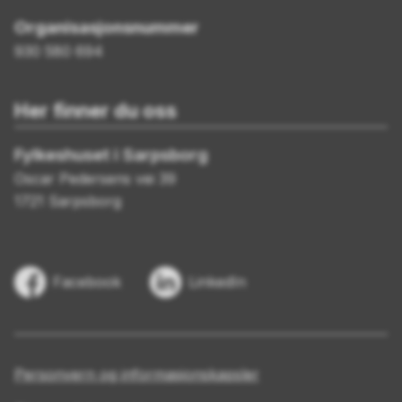
Organisasjonsnummer
930 580 694
Her finner du oss
Fylkeshuset i Sarpsborg
Oscar Pedersens vei 39
1721 Sarpsborg
Facebook
LinkedIn
Personvern og informasjonskapsler