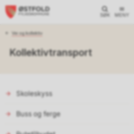
SØK
MENY
Du
Vei og kollektiv
er
her:
Kollektivtransport
Skoleskyss
Buss og ferge