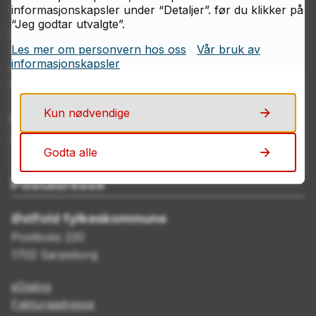
informasjonskapsler under “Detaljer”. før du klikker på
Telefon
“Jeg godtar utvalgte”.
69 11 70 00
Les mer om personvern hos oss
Vår bruk av
informasjonskapsler
Åpningstider
Mandag–fredag kl. 08.00–15.00
Kun nødvendige
E-post
post@ofk.no
Godta alle
Postadresse
Østfold fylkeskommune
Postboks 220
1702 Sarpsborg
eDialog
Fakturaadresse