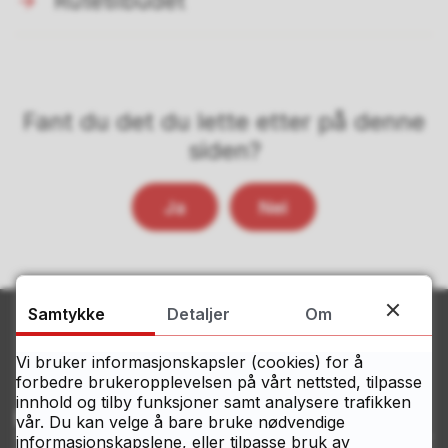
Rutetilbudet
Fant du det du lette etter på denne
siden?
Ja
Nei
Samtykke
Detaljer
Om
Vi bruker informasjonskapsler (cookies) for å
forbedre brukeropplevelsen på vårt nettsted, tilpasse
innhold og tilby funksjoner samt analysere trafikken
Kontakt Østfolds servicesenter
vår. Du kan velge å bare bruke nødvendige
informasjonskapslene, eller tilpasse bruk av