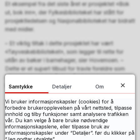
Et eksempel fra det siste året er prosjektet «Bok
ut, bok inn», der Fylkesbiblioteket har stått for
prosjektledelsen og Nasjonalbiblioteket har bidratt
med midler.
– Et viktig tiltak i dette prosjektet har vært
«Tøyveskebiblioteket», som legger til rette for
utlån av bøker i barnehager, sier Hovemoen. –
Dette er et supert tilbud for travle foreldre som
ikke alltid har tid til å dra på biblioteket. I mange
kommuner har det rett og slett blitt en suksess!
Samtykke
Detaljer
Om
Flere tøyveskebibliotek
Vi bruker informasjonskapsler (cookies) for å
forbedre brukeropplevelsen på vårt nettsted, tilpasse
innhold og tilby funksjoner samt analysere trafikken
Fredrikstad er blant kommunene som er godt i
vår. Du kan velge å bare bruke nødvendige
gang med Tøyveskebiblioteket.
informasjonskapslene, eller tilpasse bruk av
informasjonskapsler under “Detaljer”. før du klikker på
– Vi tilbyr tøyveskebibliotek til utvalgte
“Jeg godtar utvalgte”.