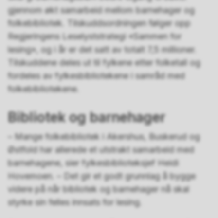
gjennom økt samarbeid mellom barnehager og
folkebibliotek. Tilskuddsordningen følger opp
Regjeringens Leselyststrategi «Sammen for
lesing», og i år er det satt av totalt 7,5 millioner.
Tilskuddene deles ut til fylkene etter folketall og
fordeles av fylkesbibliotekene i samråd med
folkebibliotekene.
Bibliotek og barnehager
– Mange folkebibliotek i Akershus, Buskerud og
Østfold har allerede et utstrakt samarbeid med
barnehagene, sier fylkesbiblioteksjef Heidi
Hovemoen. – Det gir et godt grunnlag å bygge
videre på når bibliotek og barnehager nå skal
styrke sin felles innsats for lesing.