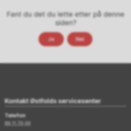
Fant du det du lette etter på denne
siden?
Ja
Nei
Kontakt Østfolds servicesenter
Telefon
69 11 70 00