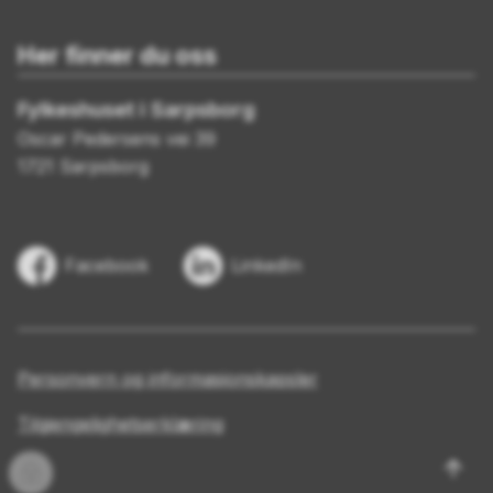
Her finner du oss
Fylkeshuset i Sarpsborg
Oscar Pedersens vei 39
1721 Sarpsborg
Facebook
LinkedIn
Personvern og informasjonskapsler
Tilgjengelighetserklæring
Til
Innlogging