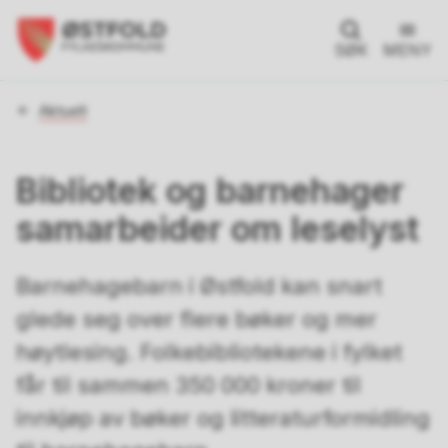
SØK
MENY
Du
Aktuelt
er
her:
Bibliotek og barnehager
samarbeider om leselyst
Barnehagebarn i Østfold kan snart
glede seg over flere bøker og mer
høytlesing. Folkebibliotekene i fylket
får til sammen 350 000 kroner til
innkjøp av bøker og litteraturformidling