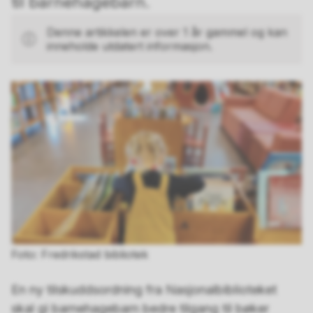
til barnehagebarn.
Denne artikkelen er over 1 år gammel og kan
inneholde utdatert informasjon.
Fredrikstad bibliotek
En ny tilskuddsordning fra Nasjonalbiblioteket
skal gi barnehagebarn bedre tilgang til bøker