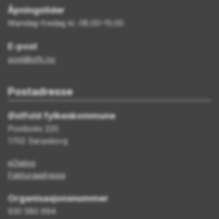
Åpningstider
Mandag–fredag kl. 08.00–15.00
E-post
post@ofk.no
Postadresse
Østfold fylkeskommune
Postboks 220
1702 Sarpsborg
eDialog
Fakturaadresse
Organisasjonsnummer
930 580 694