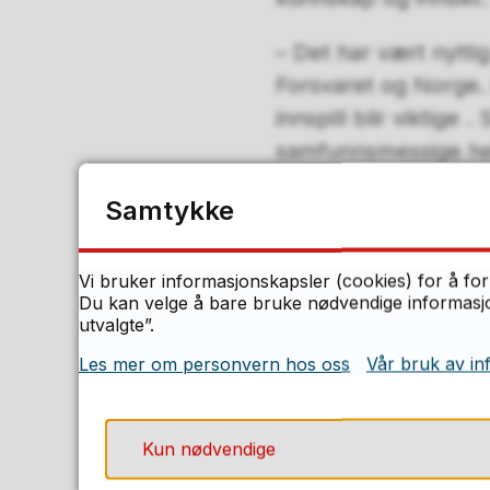
– Det har vært nyttig
Forsvaret og Norge. 
innspill blir viktige 
samfunnsmessige hens
Sandvik.
Samtykke
Vi bruker informasjonskapsler (cookies) for å for
Du kan velge å bare bruke nødvendige informasjon
utvalgte”.
Les mer om personvern hos oss
Vår bruk av in
Kun nødvendige