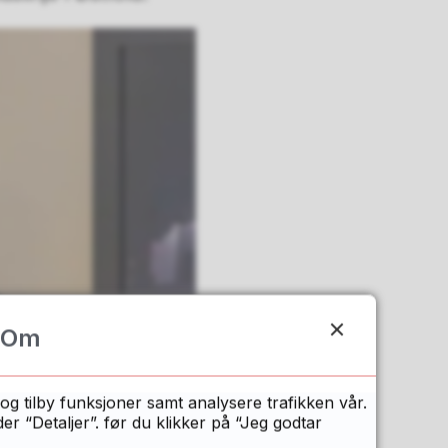
Om
og tilby funksjoner samt analysere trafikken vår.
 “Detaljer”. før du klikker på “Jeg godtar