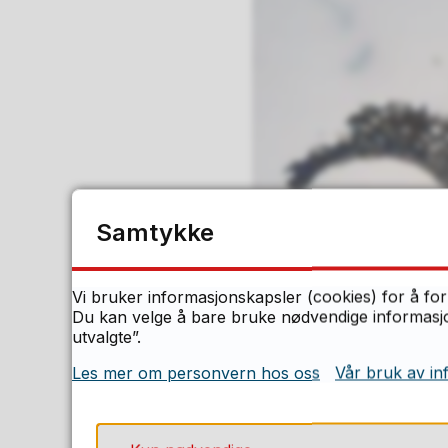
Samtykke
Vi bruker informasjonskapsler (cookies) for å for
Du kan velge å bare bruke nødvendige informasjon
utvalgte”.
Les mer om personvern hos oss
Vår bruk av in