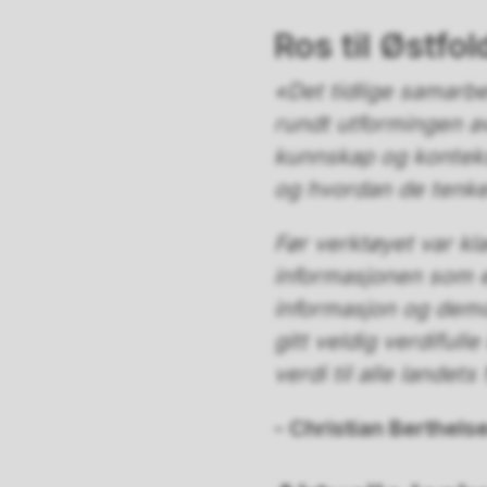
Ros til Østf
«Det tidlige samarbe
rundt utformingen a
kunnskap og kontekst
og hvordan de tenker,
Før verktøyet var kl
informasjonen som e
informasjon og demon
gitt veldig verdifull
verdi til alle lande
- Christian Berthels