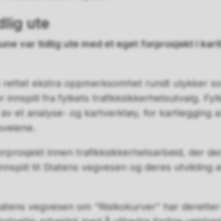
dlig ute
e var tidlig ute med et eget forprosjekt i kart
 rettet ekstra oppmerksomhet rundt ulykker so
innspill fra fylkets trafikksikkerhetsutvalg. 
e av et analyse- og kartverktøy, for kartlegging
esveiene.
forprosjekt innen trafikksikkerhetsarbeid, der
nnspill til Statens vegvesen og deres utvikling 
tens vegvesen om “Risikokurver” har deretter