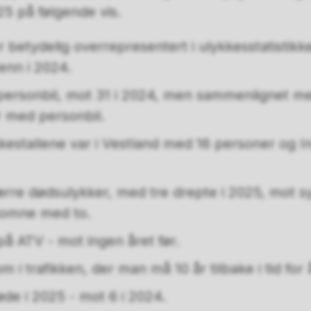
25 på følgende vis.
r betydelig overrepresentert i ulykkesstatistik
 enn i 2024.
i personbil, mot 31 i 2024, men sammenlignet med
r med personbil.
kestallene var i Vestland med 16 personer og I
rre dødsulykker, med tre drepte i 2025, mot sy
komne med to.
 på ATV - mot ingen året før.
m i trafikken, der man må 10 år tilbake i tid for å
øde i 2025 - mot 6 i 2024.