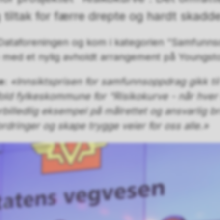
g tiltak for færre drepte og hardt skadde
v Dataforeningen og kom i kategorien “Samfunn
e med et nylig avholdt arrangement på Youngsto
e:
«Innsiktsprisen for samfunnsoppdrag gikk ti
d fylkeskommune for “Risikokurve - når hver k
orbilledlig eksempel på målrettet og ansvarlig br
rdringer og skape trygge veier for oss alle.»