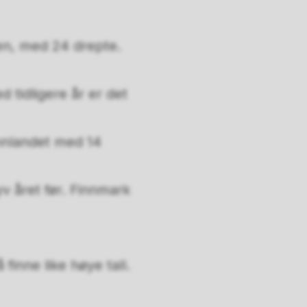
ken, med 24 drepte.
 tidligere år er det
nnlandet med 14
v året før. Finnmark
 finne like høye tall.