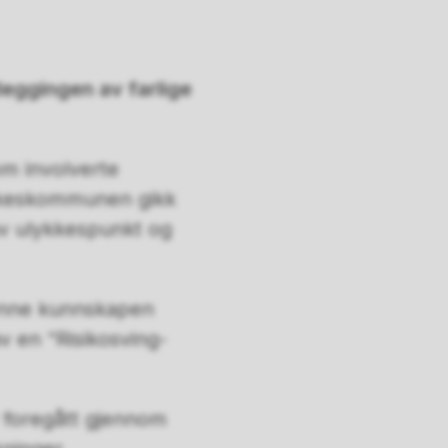
leggingen av farlige
m involverte
Fylkeskommunen gikk
 av ulykkespunkt og
 denne kunnskapen
av en “Risikosving-
 foregått gjennom