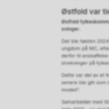
Østfold var ti
Østfold fylkeskommun
svinger.
Det ble høsten 2024
ungdom på MC, etter 
derfor til anskaffels
strekninger på fylk
Dette var del av et 
senere ble gitt som i
modell”.
Samarbeidet med Sta