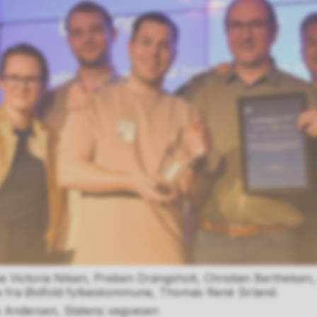
e Victoria Nilsen, Preben Drangsholt, Christian Berthelsen
re fra Østfold fylkeskommune, Thomas René Sirland.
e Andersen, Statens vegvesen