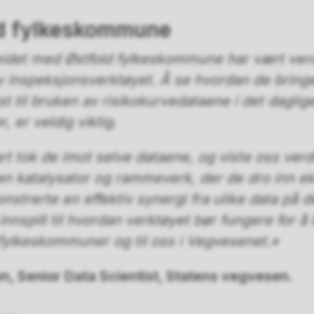
old fylkeskommune
idet med Østfold fylkeskommune har vært verdif
v inspeksjonsverktøyet. Å se hvordan de bring
 til bruken av risikokurvedataene i det daglige
 er veldig viktig.
art tok de imot selve dataene, og viste oss ver
n katalysator og rammeverk, der de dro inn eks
strerte en effektiv synergi fra ulike data på 
e innspill til hvordan verktøyet bør fungere for 
ts fylkeskommuner og til oss i Vegvesenet.»
en, Senior Data Scientist, Statens vegvesen.