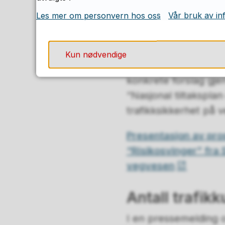
nullvisjon om ingen 
Les mer om personvern hos oss
Vår bruk av in
eller hardt skadde i
veitrafikken.
Kun nødvendige
Dette følges opp m
konkrete forslag gj
“Nasjonal tiltakspla
trafikksikkerhet på 
Presentasjon av pro
“Risikosvinger” fra 
vegvesen
Antall trafik
I en pressemelding o