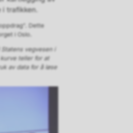
 i trafikken.
soppdrag”. Dette
rget i Oslo.
l Statens vegvesen i
urve teller for at
uk av data for å løse