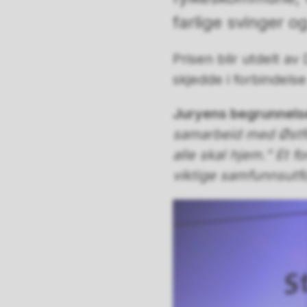
farlige svinger o
Prisen blir utdelt a
skjedde i forbindels
Juryens begrunnels
samarbeid med Østfol
alle skal hjem.” Et f
viktige samfunnsutfo