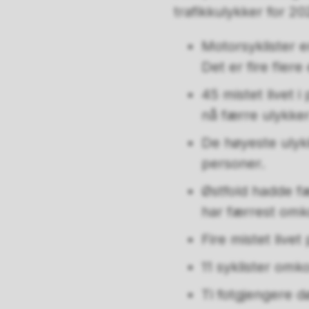
trafikkulykker for 20
Motorsyklister e
Det er fire flere
45 mistet livet 
nå færre ulykke
De høyeste ulyk
personer.
Østfold hadde fæ
har færrest om
Fire mistet livet
11 syklister omko
Ti fotgjengere d