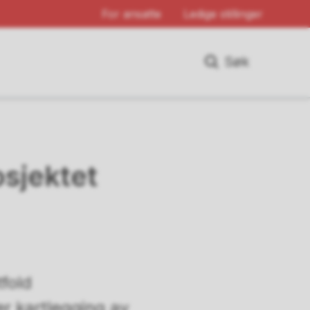
For ansatte
Ledige stillinger
Søk
osjektet
fold
er kartlegging av