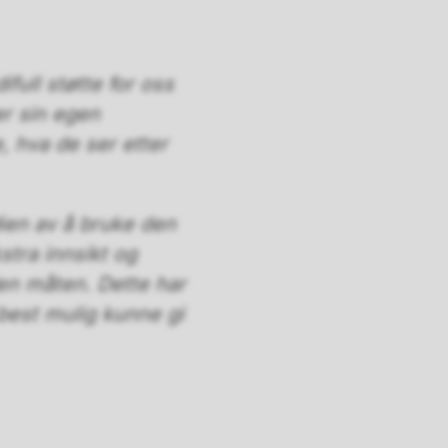
ull støtte for oss
er sin egen
, hva de ser etter
dien av å bruke den
tra innsikt og
den måten. Dette har
å best mulig kunne gi