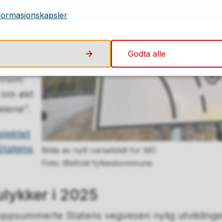
drepte
formasjonskapsler
Godta alle
ed
ennom
n om økt
veiene”.
sjektet
Statens
Bilde av nytt varselskilt for MC
Østfold fylkeskommune
kulykker i 2025
ppsummerte Statens vegvesen nylig utviklingen