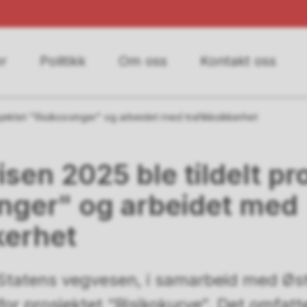
r
Politikk
Om oss
Kontakt oss
osjektet "Risikosvinger" og arbeidet med trafikksikkerhet
isen 2025 ble tildelt pr
inger" og arbeidet med
kerhet
t Statens vegvesen, i samarbeid med Øst
r prosjektet “Risikokurve”. Det omfatt