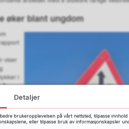
fortsette arbeidet med å utbedre farlige veistre
ne øker blant ungdom
om
rapport
m viser
g
lykker i
 år.
Detaljer
at 111
 i
bedre brukeropplevelsen på vårt nettsted, tilpasse innhold 
samtidig
skapslene, eller tilpasse bruk av informasjonskapsler under
ed en