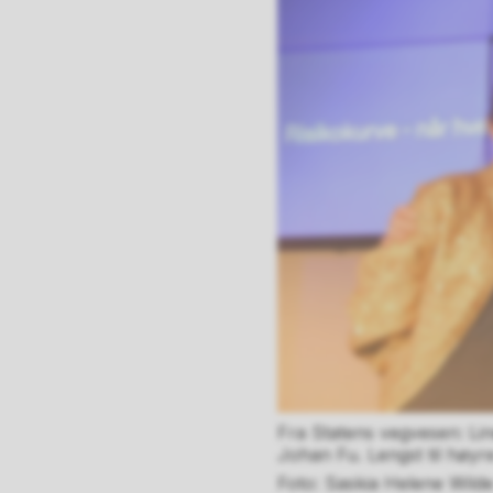
Fra Statens vegvesen: Lin
Johan Fu. Lengst til høy
Saskia Helene Wild