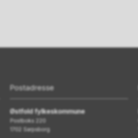
Postadresse
Østfold fylkeskommune
Postboks 220
1702 Sarpsborg