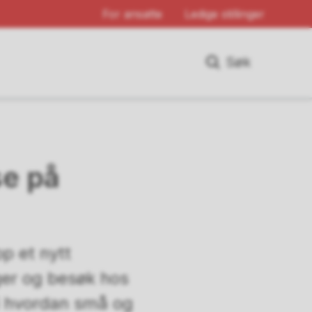
For ansatte
Ledige stillinger
Søk
se på
p et nytt
ger og besøk hos
 i hvordan små og