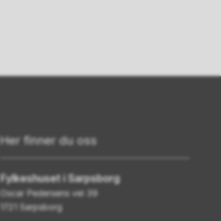
Her finner du oss
Fylkeshuset i Sarpsborg
Oscar Pedersens vei 39
1721 Sarpsborg