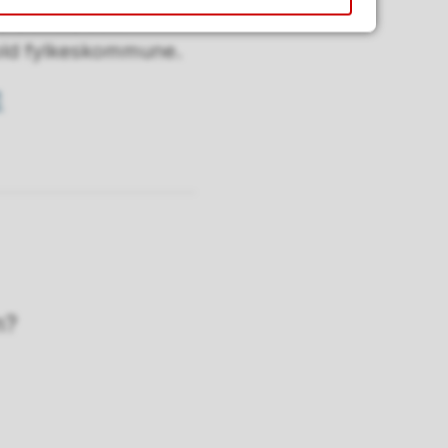
fra Østfold som
fold fylkeskommune.
n?