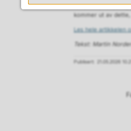
for at vi får til det
kommer ut av dette, 
Les hele artikkelen 
Tekst: Martin Norde
Publisert
21.05.2026 10.2
F