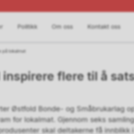
r
Politikk
Om oss
Kontakt oss
se på lokalmat
 inspirere flere til å sat
ter Østfold Bonde- og Småbrukarlag op
ram for lokalmat. Gjennom seks samlin
produsenter skal deltakerne få innblikk