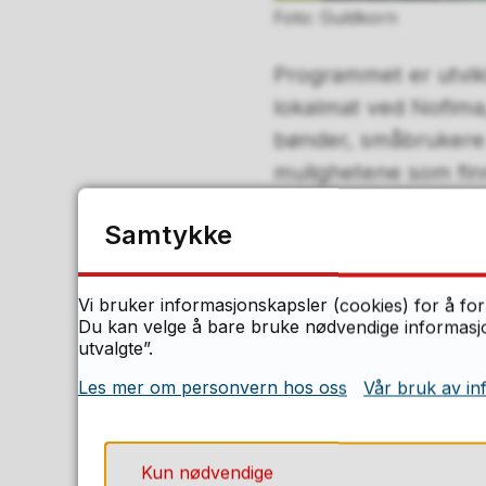
Guldkorn
Programmet er utvik
lokalmat ved Nofima,
bønder, småbrukere o
mulighetene som fin
Gjennom sommeren og
Samtykke
skal blant annet be
Rolvsøy, Dyre gård i
Vi bruker informasjonskapsler (cookies) for å for
representerer ulike 
Du kan velge å bare bruke nødvendige informasjon
utvalgte”.
foredling, gårdsutsa
Les mer om personvern hos oss
Vår bruk av in
– Vi, og arrangørene
skape møteplasser d
Kun nødvendige
noe eget, men trenge