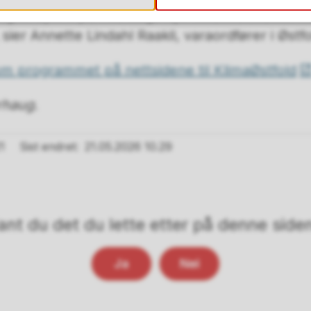
te, og er spent på hva slags nye lokalmatskatter 
sier Annette Lindahl Raakil, varaordfører i Øst
om programmet på nettsidene til KlimaØstfold
rhaug.
1
Sist endret
21.05.2026 10.29
ant du det du lette etter på denne side
Ja
Nei