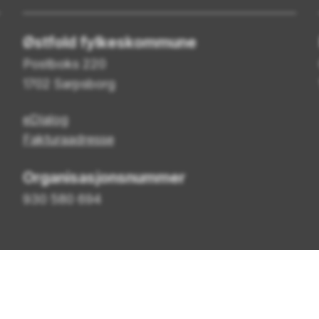
Østfold fylkeskommune
Postboks 220
1702 Sarpsborg
eDialog
Fakturaadresse
Organisasjonsnummer
930 580 694
gelighetserklæring