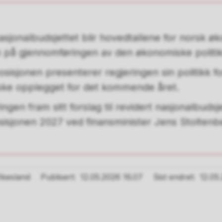
nasjonalbudsjettet blir hovedtallene for norsk ø
n på gjennomføringen av den økonomiske politi
isjonen presenterer regjeringen sin politikk
ske opplegget for det kommende året.
ingen fram sitt forslag til revidert nasjonalbuds
jonen 2027 ved finansminister Jens Stoltenb
Vikesland
Publisert
12.05.2026 16.07
Sist endret
12.05