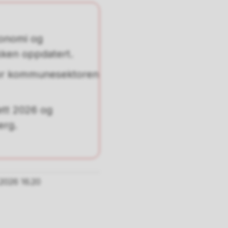
konomi og
kken oppdatert.
 for kommunesektoren
jett 2026 og
erg.
.2026 16.20