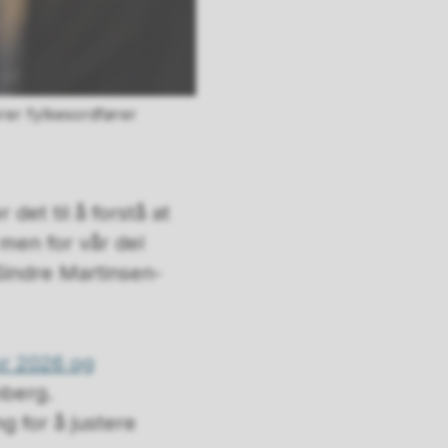
er fylkesordfører
 det til å forstå at
 men for vår del
 Sindre Martinsen-
for 2026 og
nberg.
g for å justere