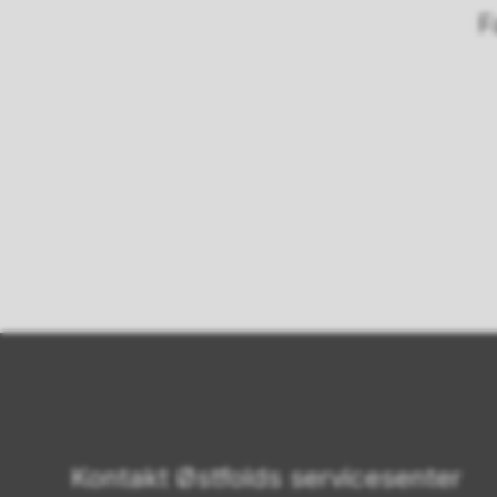
F
Kontakt Østfolds servicesenter