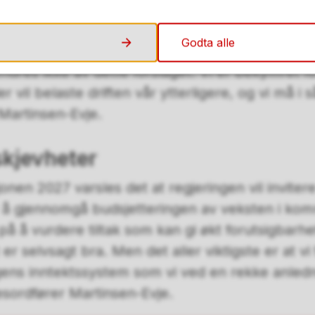
-10 millioner kroner. Disse midlene «spises» imi
Godta alle
 situasjon. Dette forslaget til økonomisk oppleg
res ikke av dette forslaget. Vi er bekymret fo
 vil belaste driften vår ytterligere, og vi må i 
r Martinsen-Evje.
skjevheter
n 2027 varsles det at regjeringen vil invitere K
r å gjennomgå budsjetteringen av veksten i ko
på å vurdere tiltak som kan gi økt forutsigbarhe
er selvsagt bra. Men det aller viktigste er at vi
ens inntektssystem som vi ved en rekke anledn
lkesordfører Martinsen-Evje.