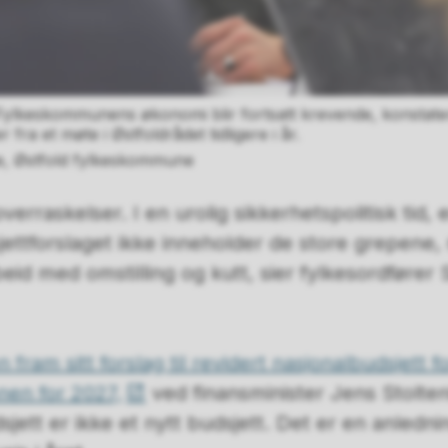
eskommunens økonomi blir fortsatt krevende, konstater
fra et møte i Østfoldrådet tidligere i år.
e, Østfold fylkeskommune
erraskelser. I en urolig sikkerhetspolitisk tid, er
jettforslaget ikke inneholder de store grepene,
beid med omstilling og kutt, sier fylkesordfører
n fram sitt forslag til revidert nasjonalbudsjett 
en for 2027,
ved finansminister Jens Stolte
jett er ikke et nytt budsjett. Det er en anlednin