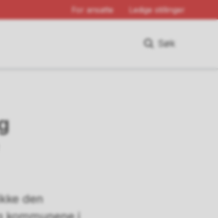
For ansatte
Ledige stillinger
Søk
ag
 ikke den
g kommunene i