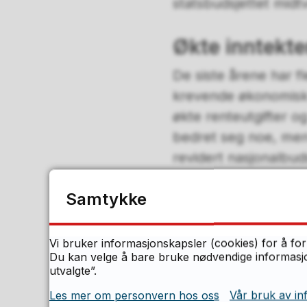
statsbudsjettet midtv
Økte inntekte
De siste årene har 
krevende økonomisk s
økte renteutgifter og
bedret seg noe, men 
revidert nasjonalbu
Samtykke
Regjeringens forslag 
4 milliarder kroner. 
for demografiske en
Vi bruker informasjonskapsler (cookies) for å for
Du kan velge å bare bruke nødvendige informasjon
prosent på fylkesk
utvalgte”.
For Østfold fylkesko
Les mer om personvern hos oss
Vår bruk av in