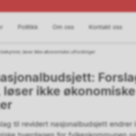
r
Politikk
Om oss
Kontakt oss
g bekymrer, løser ikke økonomiske utfordringer
asjonalbudsjett: Forsl
 løser ikke økonomiske
ger
lag til revidert nasjonalbudsjett endrer
iske hverdagen for fylkeskommunen o