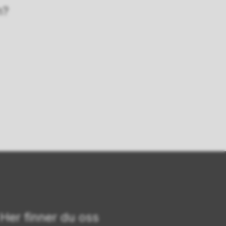
n?
Her finner du oss