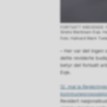
FORTSATT KREVENDE: Fylk
Sindre Martinsen-Evje. Her 
Hallvard Mørk Tvet
– Her var det ingen ov
dette reviderte buds
betyr det fortsatt ar
Evje.
12. mai la Regjeringe
kommuneproposisjon
Revidert nasjonalbuds