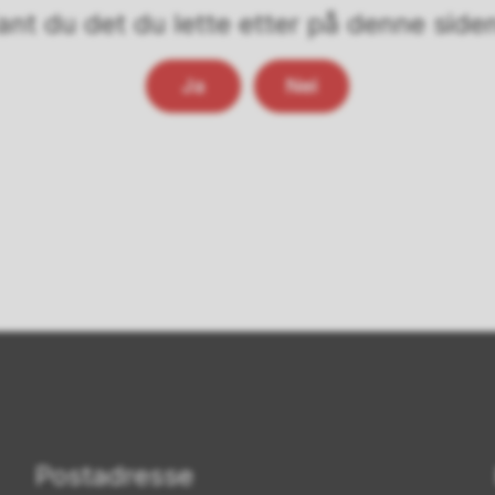
ant du det du lette etter på denne side
Ja
Nei
Postadresse