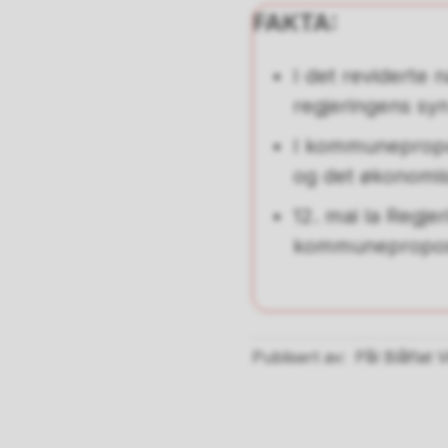
FAKTA:
I det reviderte 
regjeringens sy
I kommunepropos
og det økonomi
12. mai la Regjer
kommuneproposis
Publisert av
Pål Blåflat 