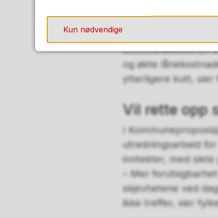
prisvekst, på rundt 5
rentehevinger.
Kun nødvendige
– Vi har en krevende
kommunesektoren end
og økte lånekostnader
ytterligere kutt, sie
Vil rette opp 
I Kommuneproposisjone
utredningsarbeid fo
inntekter, med sikte 
– Mer forutsigbarhet 
skjevhetene ved dag
ikke treffer, sier fy