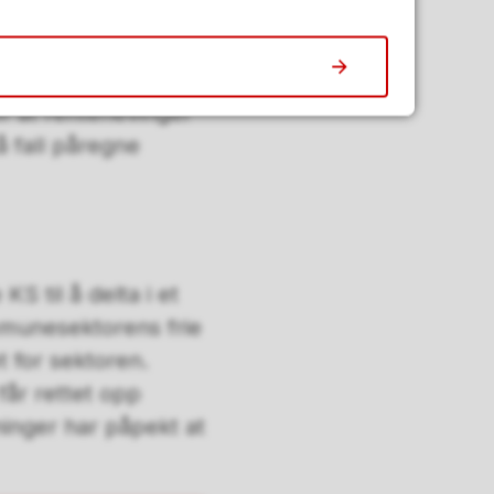
dlertid trolig opp av
g for
r at rentehevinger
så fall påregne
S til å delta i et
mmunesektorens frie
t for sektoren.
 får rettet opp
inger har påpekt at