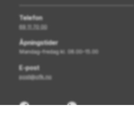
Telefon
69 11 70 00
Åpningstider
Mandag–fredag kl. 08.00–15.00
E-post
post@ofk.no
Facebook
LinkedIn
Personvern og informasjonskapsler
Tilgjen