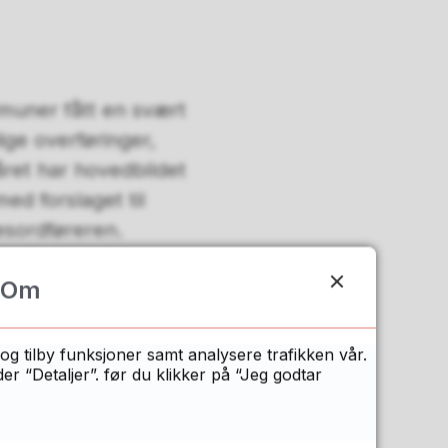
muner fått en svært
ige overføringer,
 året har hovedbildet
ed forslaget til
kesordføreren.
Om
 inntekter på 3,5 til
iard kroner, justert
ommunene og 20
og tilby funksjoner samt analysere trafikken vår.
 “Detaljer”. før du klikker på “Jeg godtar
tover lønns- og