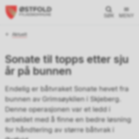
SØK
MENY
Du
Aktuelt
er
her:
Sonate til topps etter sju
år på bunnen
Endelig er båtvraket Sonate hevet fra
bunnen av Grimsøykilen i Skjeberg.
Denne operasjonen var et ledd i
arbeidet med å finne en bedre løsning
for håndtering av større båtvrak i