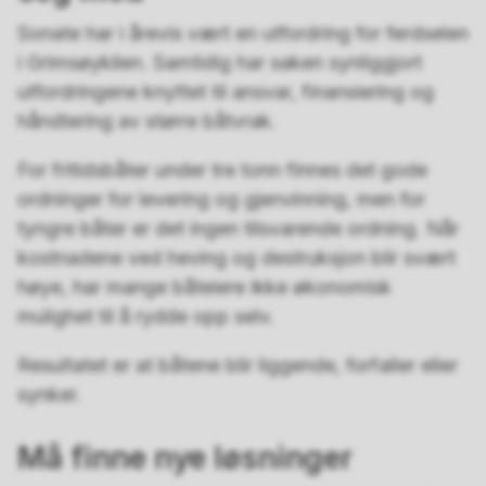
Sonate har i årevis vært en utfordring for ferdselen
i Grimsøykilen. Samtidig har saken synliggjort
utfordringene knyttet til ansvar, finansiering og
håndtering av større båtvrak.
For fritidsbåter under tre tonn finnes det gode
ordninger for levering og gjenvinning, men for
tyngre båter er det ingen tilsvarende ordning. Når
kostnadene ved heving og destruksjon blir svært
høye, har mange båteiere ikke økonomisk
mulighet til å rydde opp selv.
Resultatet er at båtene blir liggende, forfaller eller
synker.
Må finne nye løsninger