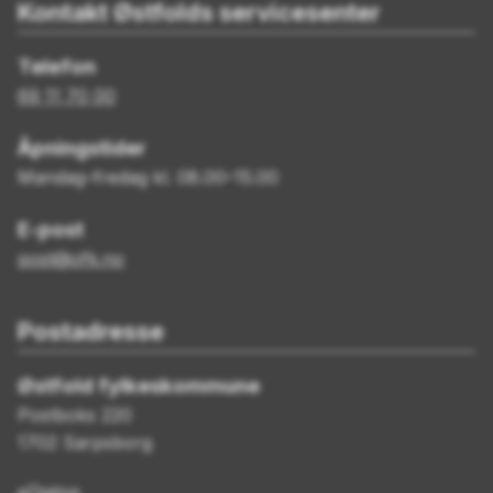
Kontakt Østfolds servicesenter
Telefon
69 11 70 00
Åpningstider
Mandag–fredag kl. 08.00–15.00
E-post
post@ofk.no
Postadresse
Østfold fylkeskommune
Postboks 220
1702 Sarpsborg
eDialog