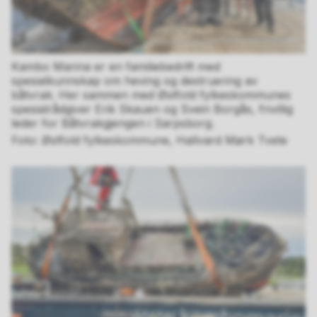
Kambo Marina er en familiebedrift med
spesialkunnskap om heving og destruering av
båtvrak. Her sammen med Østfold fylkeskommunes
spesialrådgiver Erik Skauen og Svein Borgås, frivillig
leder for Båtvrakgjengen i Sarpsborg.
Østfold fylkeskommune, Hallvard Mørk Tvete