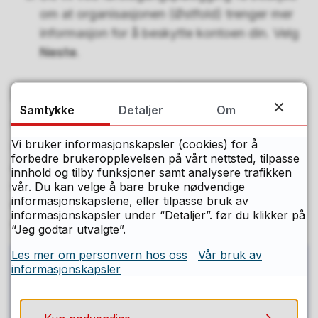
om at organisasjonen (Østfold) trenger mer
informasjon for å beskytte kontoen din. Velg
Neste
.
Installer Microsoft
Samtykke
Detaljer
Om
Authenticator appen
Vi bruker informasjonskapsler (cookies) for å
Hvis du ikke allerede har
Microsoft
forbedre brukeropplevelsen på vårt nettsted, tilpasse
Authenticator-appen
på telefonen, installerer du
innhold og tilby funksjoner samt analysere trafikken
den fra
AppStore
eller
Google Play
. Appen
vår. Du kan velge å bare bruke nødvendige
informasjonskapslene, eller tilpasse bruk av
er gratis! Når du har installert appen, velg
Neste
informasjonskapsler under “Detaljer”. før du klikker på
og følg instruksjonene.
“Jeg godtar utvalgte”.
Les mer om personvern hos oss
Vår bruk av
informasjonskapsler