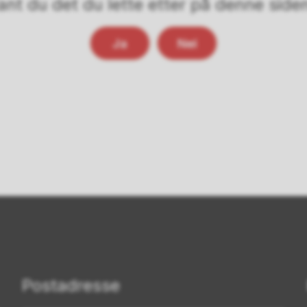
ant du det du lette etter på denne side
Ja
Nei
Postadresse