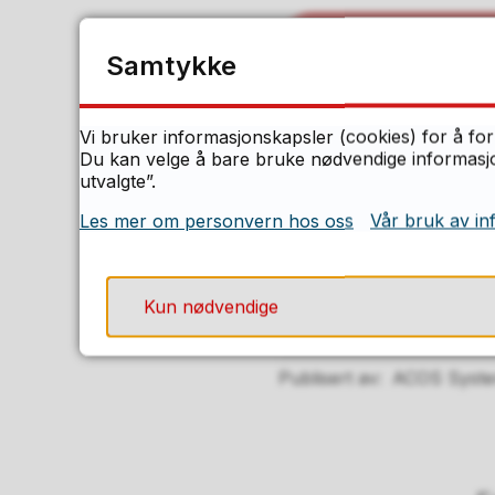
Søk om tillatelse t
Samtykke
Rapporteringsskj
Vi bruker informasjonskapsler (cookies) for å for
Du kan velge å bare bruke nødvendige informasjon
utvalgte”.
Fisketillatel
Les mer om personvern hos oss
Vår bruk av in
For tillatelse til fi
tillatt, send søknad
Kun nødvendige
og fangstmetode i 
Publisert av
ACOS Syst