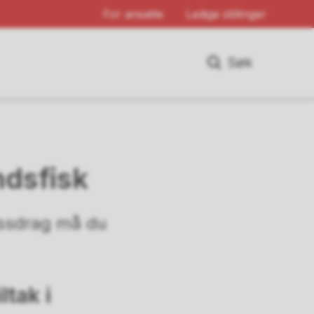
For ansatte
Ledige stillinger
Søk
ndsfisk
 vassdrag må du
ltak i