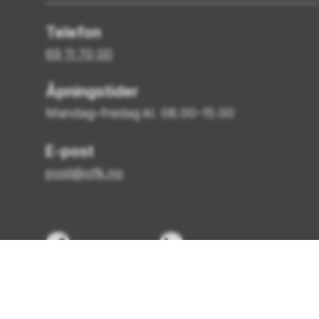
Telefon
69 11 70 00
Åpningstider
Mandag–fredag kl. 08.00–15.00
E-post
post@ofk.no
Facebook
LinkedIn
Personvern og informasjonskapsler
Tilgjen