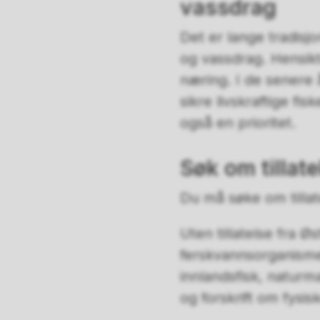
vassdrag
Det er lange tradisjo
og vassdrag. Hensikte
næring. I de senere 
sikre livskraftige f
også en prioritet.
Søk om tillatel
Du må søke om tillatel
Uten tillatelse fra Ø
ferskvannsorganisme
innlandsfisk, naturm
og forskrift om fysisk