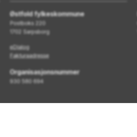
Østfold fylkeskommune
Postboks 220
1702 Sarpsborg
eDialog
Fakturaadresse
Organisasjonsnummer
930 580 694
gelighetserklæring