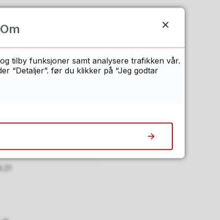
Om
og tilby funksjoner samt analysere trafikken vår.
 “Detaljer”. før du klikker på “Jeg godtar
tmetoder som ikke er
ve hensikt, tidspunkt
9.21