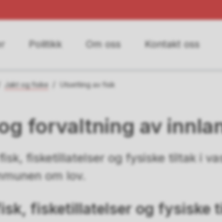
r
Politikk
Om oss
Kontakt oss
Jakt og fiske
Utsetting av fisk
og forvaltning av innla
isk, fisketillatelser og fysiske tiltak i
ommunen om lov.
sk, fisketillatelser og fysiske ti