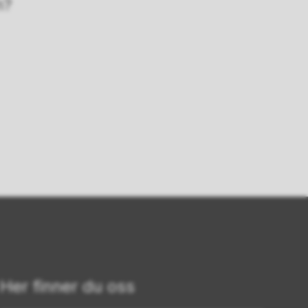
n?
Her finner du oss