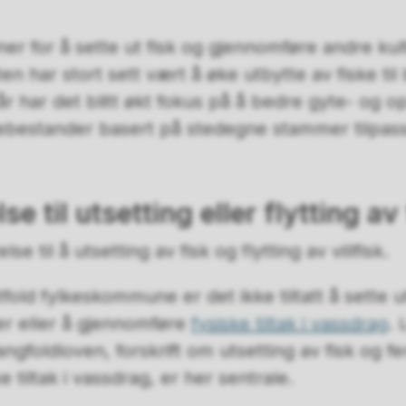
ner for å sette ut fisk og gjennomføre andre kult
n har stort sett vært å øke utbytte av fiske til 
år har det blitt økt fokus på å bedre gyte- og o
iskebestander basert på stedegne stammer tilpass
se til utsetting eller flytting av
se til å utsetting av fisk og flytting av villfisk.
stfold fylkeskommune er det ikke tiltatt å sette ut
r eller å gjennomføre
fysiske tiltak i vassdrag
. 
angfoldloven, forskrift om utsetting av fisk og 
e tiltak i vassdrag, er her sentrale.