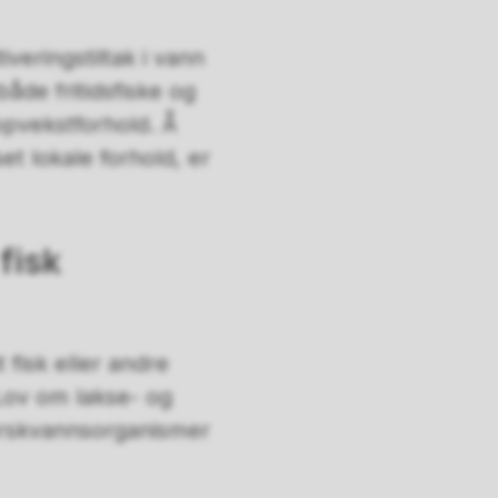
iveringstiltak i vann
både fritidsfiske og
ppvekstforhold. Å
et lokale forhold, er
 fisk
 fisk eller andre
Lov om lakse- og
ferskvannsorganismer