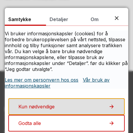
Samtykke
Detaljer
Om
Fant du det du lette etter på denne
siden?
Vi bruker informasjonskapsler (cookies) for å
forbedre brukeropplevelsen på vårt nettsted, tilpasse
innhold og tilby funksjoner samt analysere trafikken
Ja
Nei
vår. Du kan velge å bare bruke nødvendige
informasjonskapslene, eller tilpasse bruk av
informasjonskapsler under “Detaljer”. før du klikker på
“Jeg godtar utvalgte”.
Les mer om personvern hos oss
Vår bruk av
informasjonskapsler
Kun nødvendige
Kontakt Østfolds servicesenter
Godta alle
Telefon
69 11 70 00