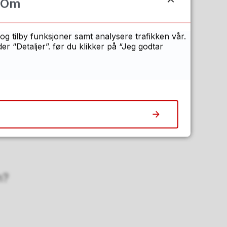
Om
or vikingtidsminnene, er
kipet er i dårlig fo...
og tilby funksjoner samt analysere trafikken vår.
 “Detaljer”. før du klikker på “Jeg godtar
v-sted
Halden er et av sju steder
rdensarv-sted.
n?