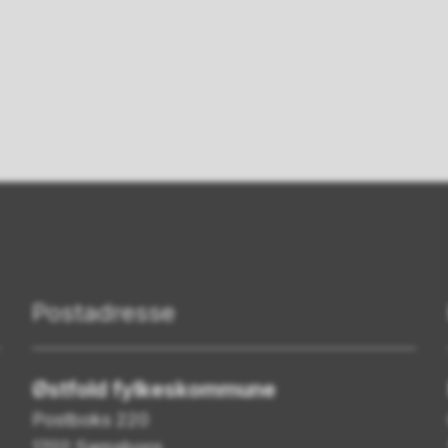
Postadresse
Østfold fylkeskommune
Postboks 220
1702 Sarpsborg