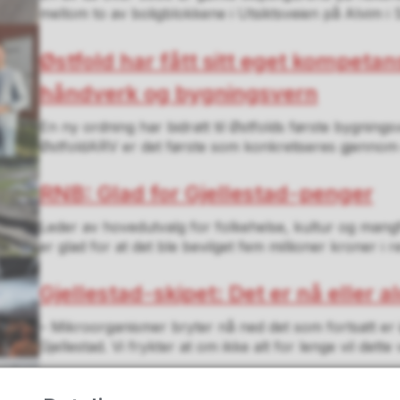
mellom to av boligblokkene i Utsiktsveien på Alvim i Sa
Østfold har fått sitt eget kompetan
håndverk og bygningsvern
En ny ordning har bidratt til Østfolds første bygnings
ØstfoldARV er det første som konkretiseres gjennom e
RNB: Glad for Gjellestad-penger
Leder av hovedutvalg for folkehelse, kultur og mangfo
er glad for at det ble bevilget fem millioner kroner i re
Gjellestad-skipet: Det er nå eller al
– Mikroorganismer bryter nå ned det som fortsatt er 
Gjellestad. Vi frykter at om ikke alt for lenge vil dette
– Gjellestadskipet er nøkkelen