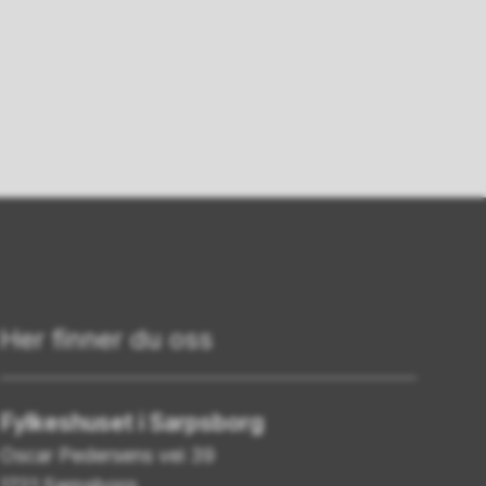
Her finner du oss
Fylkeshuset i Sarpsborg
Oscar Pedersens vei 39
1721 Sarpsborg