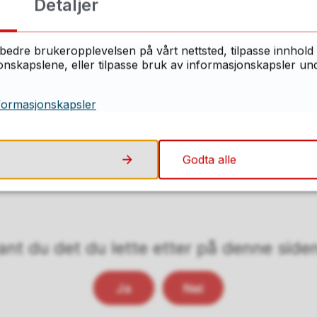
Detaljer
For at Norge skal komme nærmere verdensarvstatus f
Gjellestadskipet i Halden en krumtapp. Men restene av s
bedre brukeropplevelsen på vårt nettsted, tilpasse innhold 
skapslene, eller tilpasse bruk av informasjonskapsler under
Foreslår Gjellestad som verdensar
Riksantikvaren har nå offentliggjort at Gjellestad ved 
formasjonskapsler
i Norge som vil bli spilt inn til UNESCO som mulig ve
Godta alle
ant du det du lette etter på denne side
Ja
Nei