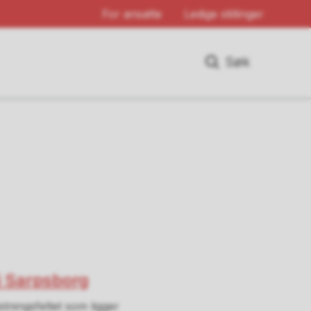
For ansatte
Ledige stillinger
Søk
i Sarpsborg
tningsfeltet som ligger