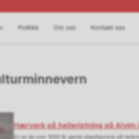
r
Politikk
Om oss
Kontakt oss
ulturminnevern
Hærverk på helleristning på Alvim 
En av de over 3000 år gamle skipsfigurene på helleris