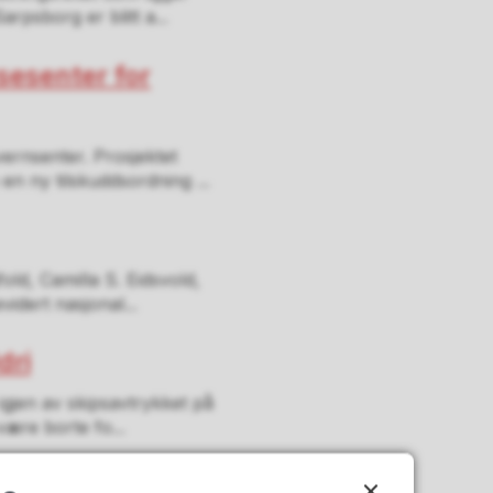
rpsborg er blitt a...
sesenter for
vernsenter. Prosjektet
n ny tilskuddsordning ...
ld, Camilla S. Eidsvold,
vidert nasjonal...
dri
igjen av skipsavtrykket på
 være borte fo...