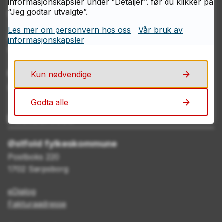
informasjonskapsler under “Detaljer”. før du klikker på
“Jeg godtar utvalgte”.
69 11 70 00
Les mer om personvern hos oss
Vår bruk av
Åpningstider
informasjonskapsler
Mandag–fredag kl. 08.00–15.00
E-post
Kun nødvendige
post@ofk.no
Godta alle
Postadresse
Østfold fylkeskommune
Postboks 220
1702 Sarpsborg
eDialog
Fakturaadresse