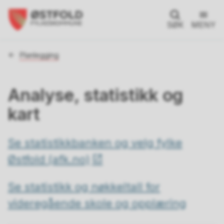
SØK
MENY
Du
Planlegging
er
her:
Analyse, statistikk og
kart
Se statistikkbanken og velg fylke
Østfold (afk.no)
Se statistikk og nøkkeltall for
videregående skole og opplæring