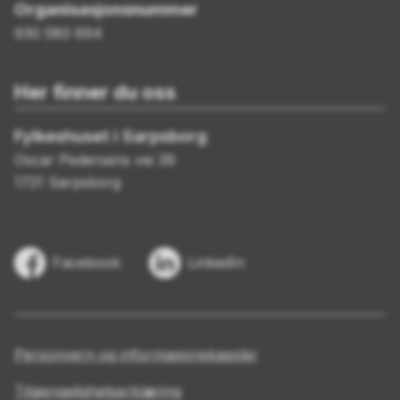
Organisasjonsnummer
930 580 694
Her finner du oss
Fylkeshuset i Sarpsborg
Oscar Pedersens vei 39
1721 Sarpsborg
Facebook
LinkedIn
Personvern og informasjonskapsler
Tilgjengelighetserklæring