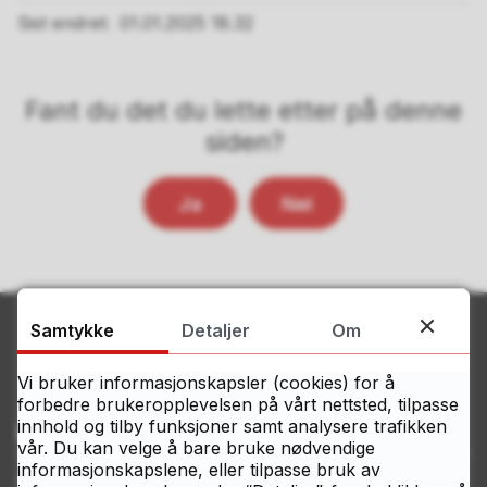
Sist endret
01.01.2025 18.32
Fant du det du lette etter på denne
siden?
Ja
Nei
Samtykke
Detaljer
Om
Vi bruker informasjonskapsler (cookies) for å
forbedre brukeropplevelsen på vårt nettsted, tilpasse
innhold og tilby funksjoner samt analysere trafikken
Kontakt Østfolds servicesenter
vår. Du kan velge å bare bruke nødvendige
informasjonskapslene, eller tilpasse bruk av
Telefon