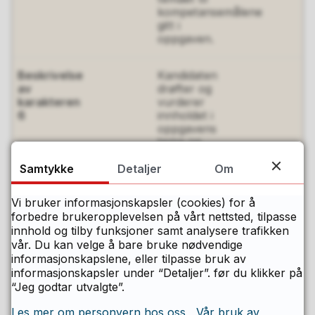
kompetansemålene
gitt i
oppgaven.
Kandidaten
drøfter og
vurderer
innholdet i
oppgavens
tema og
relaterer
Samtykke
Detaljer
temaet til
Om
kompetansemålene
gitt i
Vi bruker informasjonskapsler (cookies) for å
oppgaven.
forbedre brukeropplevelsen på vårt nettsted, tilpasse
Kandidaten
innhold og tilby funksjoner samt analysere trafikken
knytter
vår. Du kan velge å bare bruke nødvendige
temaet opp
informasjonskapslene, eller tilpasse bruk av
mot kjente
informasjonskapsler under “Detaljer”. før du klikker på
og ukjente
“Jeg godtar utvalgte”.
sammenhenger
og
Les mer om personvern hos oss
Vår bruk av