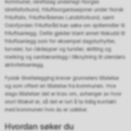
Kommuner, idrettslag underlagt Norges
idrettsforbund, friluftsorganisasjoner under Norsk
Friluftsliv, Friluftsrådenes Landsforbund, samt
Oslofjorden Friluftsråd kan søke om spillemidler til
friluftsanlegg. Dette gjelder blant annet tilskudd til
friluftsanlegg som for eksempel dagsturhytter,
turveier, tur-/skiløyper og turstier, skilting og
merking og sanitæranlegg i tilknytning til utendørs
aktivitetsanlegg.
Fysisk tilrettelegging krever grunneiers tillatelse
og som oftest en tillatelse fra kommunen. Hva
slags tillatelser det er krav om, avhenger av hvor
stort tiltaket er, så det er lurt å ta tidlig kontakt
med kommunen hvis du er usikker.
Hvordan søker du