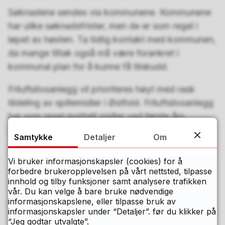
Søknadene sendes via kommunene. Kommunene
har ulike søknadsfrister, men de er som regel i
løpet av høsten. Ta tidlig kontakt med kommunen,
da mange tiltak også må være forankret i
kommunal plan for å kunne få tilskudd.
Friluftslivsanlegg vil prioriteres høyt med rask
tildeling av spillemidler i Østfold. Friluftslivsanlegg
har som regel mottatt midler ved første års
søknad.
Samtykke
Detaljer
Om
Les mer om spillemidler til anlegg for idrett,
Vi bruker informasjonskapsler (cookies) for å
friluftsliv og fysisk aktivitet
forbedre brukeropplevelsen på vårt nettsted, tilpasse
innhold og tilby funksjoner samt analysere trafikken
vår. Du kan velge å bare bruke nødvendige
informasjonskapslene, eller tilpasse bruk av
Sist endret
19.12.2023 21.42
informasjonskapsler under “Detaljer”. før du klikker på
“Jeg godtar utvalgte”.