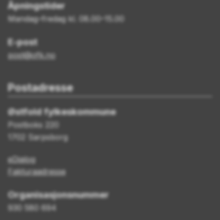
Åpningstider
Mandag–fredag kl. 08.00–15.00
E-post
post@ofk.no
Postadresse
Østfold fylkeskommune
Postboks 220
1702 Sarpsborg
eDialog
Fakturaadresse
Organisasjonsnummer
930 580 694