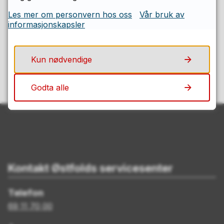
Les mer om personvern hos oss
Vår bruk av
Fant du det du lette etter på denne
informasjonskapsler
siden?
Kun nødvendige
Ja
Nei
Godta alle
Kontakt Østfolds servicesenter
Telefon
69 11 70 00