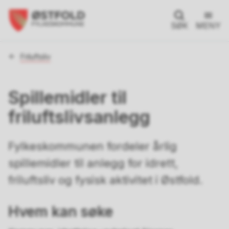
SØK
MENY
Du
Friluftsliv
er
her:
Spillemidler til
friluftslivsanlegg
Fylkeskommunen fordeler årlig
spillemidler til anlegg for idrett,
friluftsliv og fysisk aktivitet i Østfold.
Hvem kan søke