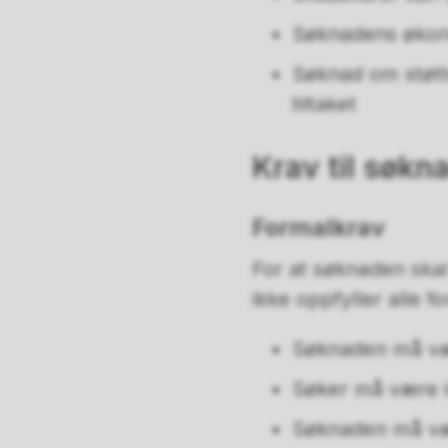
Søknadens økono
Søknad om støtte
tiltaket
Krav til søkn
Formalkrav
For at søknaden ska
ikke oppfyller alle f
Søknaden må vær
Søker må være i
Søknaden må vær