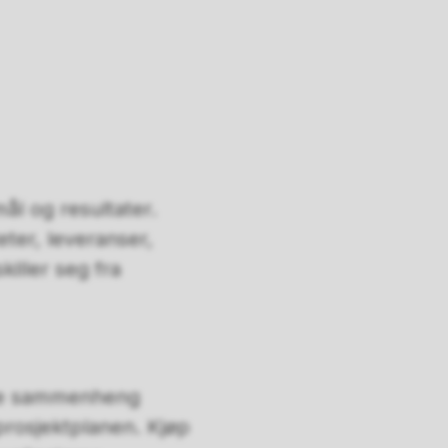
ål og resultater.
ter, leveranser,
iller seg fra
være sammenheng
prosjektplanen. Kjøp