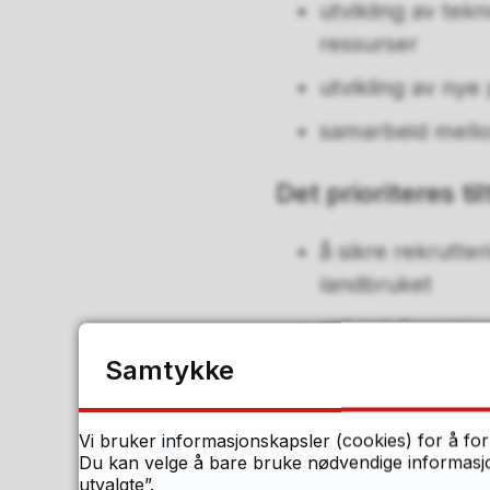
utvikling av tek
ressurser
utvikling av nye
samarbeid mello
Det prioriteres ti
å sikre rekrutte
landbruket
økt selvforsyni
ressursutnyttels
Samtykke
nyskapende og 
Vi bruker informasjonskapsler (cookies) for å for
økt utvikling av
Du kan velge å bare bruke nødvendige informasjon
inn på tunet og 
utvalgte”.