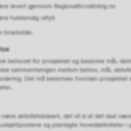
e levert gjennom Regionalforvaltning.no
e fullstendig utfylt
e inneholde:
lse
 behovet for prosjektet og beskrive mål, delm
 vise sammenhengen mellom behov, mål, aktivite
urdering. Det må beskrives hvordan prosjektet sk
eter.
være aktivitetsbasert, det vil si at det skal 
dsjettpostene og planlagte hovedaktiviteter i 