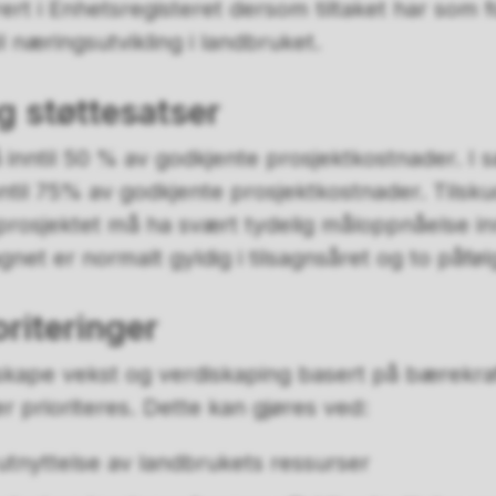
rert i Enhetsregisteret dersom tiltaket har som
il næringsutvikling i landbruket.
g støttesatser
 inntil 50 % av godkjente prosjektkostnader. I sæ
inntil 75% av godkjente prosjektkostnader. Tils
prosjektet må ha svært tydelig måloppnåelse i
agnet er normalt gyldig i tilsagnsåret og to påfø
oriteringer
kape vekst og verdiskaping basert på bærekraf
r prioriteres. Dette kan gjøres ved:
utnyttelse av landbrukets ressurser