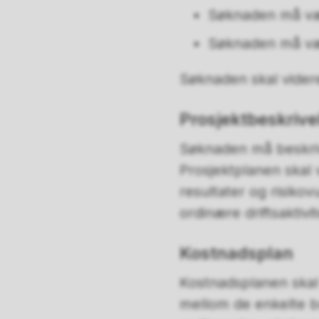
Søknaden må vær
Søknaden må vær
Søknaden skal vider
Prosjektbeskrive
Søknaden må beskrive
Prosjektplanen skal
resultater og risikov
ordinære driftsaktivit
Kostnadsplan
Kostnadsplanen skal 
mellom de enkelte bu