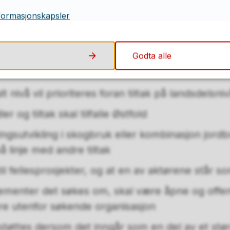
petanseheving innen klima, miljø, karbonbindin
formasjonskapsler
bruket til å produsere og levere fossilfri energi
Godta alle
akene
lt nivå vil prioriteres foran tiltak på landsdelsni
r og tiltak skal tilfalle Østfold
ingsutvikling i skogbruk eller kombinasjon jord
å linje med andre tiltak
il fellesprosjekter, og at en av aktørene står 
ementer det søkes om, skal være åpne og offent
ere utenfor søkende organisasjon
støttes dersom det inngår som en del av et stør