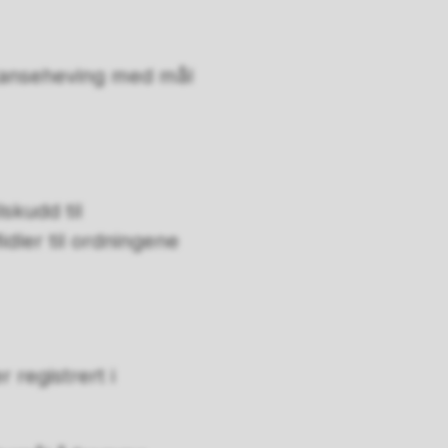
petanseheving med mål
lskudd til
dler til ordningene
 registrert i