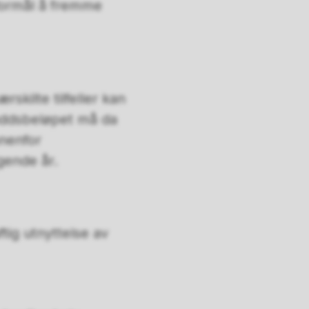
 formål å fremme
rskilte tilfeller kan
kuddsbeløpet må da
nnenfor
lgende år.
tig utnyttelse av