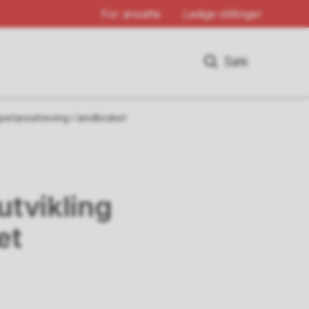
For ansatte
Ledige stillinger
Søk
ompetanseheving i landbruket
utvikling
et