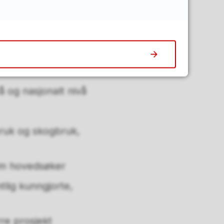
g og jordhelse
vå og nasjonalt nivå
bruk og skogbruk,
som hovedsøker
lig kunngjorte,
re prosjekt