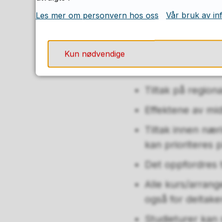
utvikling og kom
Les mer om personvern hos oss
Vår bruk av in
å mobilisere land
Kun nødvendige
Generelt om tilt
Tiltak på regiona
Effektene av midle
Tiltak innen nær
kan prioriteres p
Det oppfordres t
Alle kurs/arrang
også for deltak
Studieturer kan 