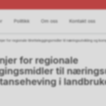
r
Politikk
Om oss
Kontakt oss
njer for regionale tilretteleggingsmidler til næringsutvikling og k
njer for regionale
ggingsmidler til nærings
anseheving i landbruk