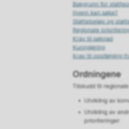
Bakgrunn for støtte
Hvem kan søke?
Støttebeløp og støtt
Regionale prioriterin
Krav til søknad
Kunngjøring
Krav til oppfølging f
Ordningene
Tilskudd til regionale
Utvikling av konv
Utvikling av and
prioriteringer