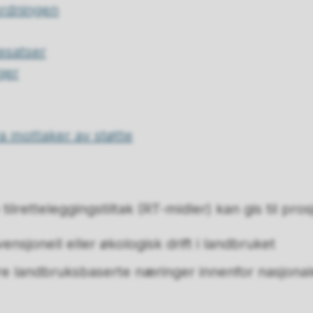
ordningen
esatser
ger
ra mottaker av støtte
 tilretteleggingstiltak (RT-midler) kan gis til pros
ensjonell eller økologisk drift i landbruket
re landbruksbaserte næringer innenfor nasjonal