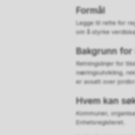
Formål
Legge til rette for 
om å styrke verdisk
Bakgrunn for
Retningslinjer for til
næringsutvikling, re
er avsatt over jordb
Hvem kan sø
Kommuner, organisasj
Enhetsregisteret.