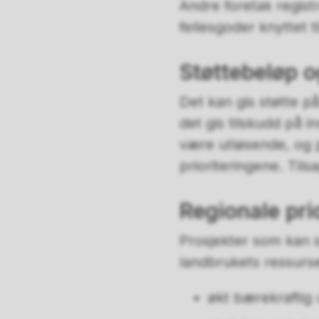
Andre foretak regist
fellesgoder knyttet t
Støttebeløp o
Det kan gis støtte på
det gis tilskudd på 
være utløsende, og 
prioriteringene. Tils
Regionale pri
Prosjekter som kan s
landbrukets ressurse
økt bærekraftig 