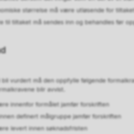
miske størrelse må være utløsende for tiltake
 til tiltaket må sendes inn og behandles før op
ad
l bli vurdert må den oppfylle følgende formalk
ormalkravene blir avvist.
e innenfor formålet jamfør forskriften
nnen definert målgruppe jamfør forskriften
e levert innen søknadsfristen