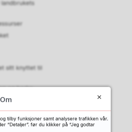
v landbrukets
essurser
ket
sitt knyttet til
jon og bedre
Om
og tilby funksjoner samt analysere trafikken vår.
essurser (lokalmat,
 “Detaljer”. før du klikker på “Jeg godtar