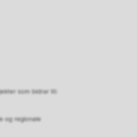
jekter som bidrar til:
e og regionale