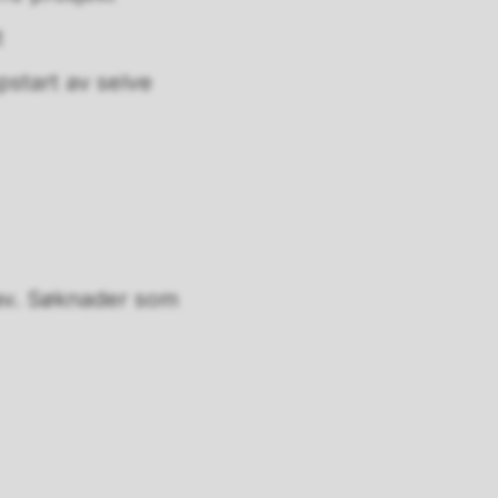
t
pstart av selve
rav. Søknader som