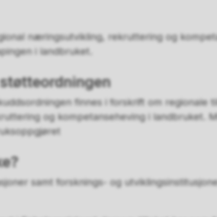
regional næringsutvikling, rekruttering og kom
apingen i landbruket.
 støtteordningen
skuddsordningen finnes i forskrift om regionale ti
kruttering og kompetanseheving i landbruket. Mi
ruksoppgjøret
ke?
oner samt forsknings- og utviklingsinstitusjoner