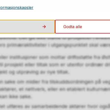
formasjonskapsler
tansesentre, organisasjoner, nettverk og an
 nedslagsfelt innen kulturell og kreativ næring 
e om midler fra tilskuddsordningen på vegne av
Godta alle
ringsklynge. Søker må være en juridisk enhet, 
Østfold. Det gis ikke støtte til prosjekter i enke
rs primæraktiviteter i utgangspunktet skal være 
ller institusjoner som mottar driftsstøtte fra 
il prosjekt eller tiltak som er utenfor ordinær dr
kt og utprøving av nye tiltak.
n søke om midler fra tilskuddsordningen på ve
tører, et nettverk, eller en etablert kulturnær
kan ikke søke.
et utføres av samarbeidende aktører hvor også