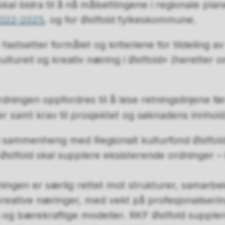
kal bidra til å nå målsettingene i regionale pla
2022-2025
, og for Østfold fylkeskommune.
 fastsetter formålet og kriteriene for tildeling a
i kulturell og kreativ næring i Østfold» (heretter 
.
rdningen oppfordres til å lese retningslinjene fø
rier samt krav til prosjektet og søknadens innhold
 sammenheng med Regionalt kulturfond Østfold
 Østfold skal supplere eksisterende ordninger –
ningen er særlig rettet mot strukturer, samarb
g kreative næringer, med vekt på profesjonaliseri
g bærekraftige modeller. RKF Østfold supple