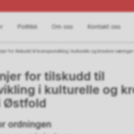
r
Politikk
Om oss
Kontakt oss
njer for tilskudd til bransjeutvikling i kulturelle og kreative næringer
jer for tilskudd til
ikling i kulturelle og k
 Østfold
or ordningen