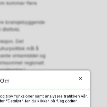
som kommer flere
dre bransjebyggende
i Østfold.
nksjon. Det
ulturpolitisk mål å
vante virkemiddel og
virksomhet regionalt
alisering i
retningsmodeller,
Om
r andre
og tilby funksjoner samt analysere trafikken vår.
 “Detaljer”. før du klikker på “Jeg godtar