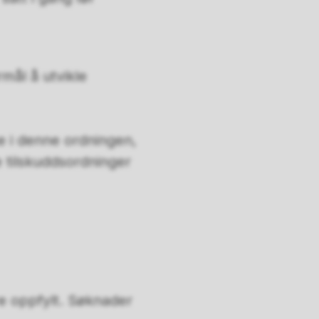
rmål å utvikle
e i denne ordningen,
e tilskuddsordninger
re oppfylt. Søknader