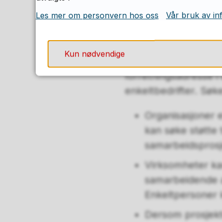
Les mer om personvern hos oss
Vår bruk av in
Målgruppen er kompe
aktører med regionalt
Virksomheter kan søk
Kun nødvendige
en etablert kulturnæ
forretningsadresse i 
enkeltbedrifter. Søke
Organisasjoner e
kan søke støtte t
samarbeidsprosje
Virksomheter ka
samarbeidende ak
Enkeltpersoner 
Dersom prosjekt