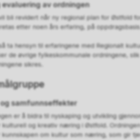
g evaluering av ordningen
l bli revidert når ny regional plan for Østfold fo
retas etter noen års erfaring, på oppdragsbasis
så ta hensyn til erfaringene med Regionalt kult
ker de øvrige fylkeskommunale ordningene, slik
ningene sikres.
 målgruppe
r- og samfunnseffekter
en er å bidra til nyskaping og utvikling gjenno
 kulturell og kreativ næring i Østfold. Ordningen 
er kunnskapen om kultur som næring, som gir tje