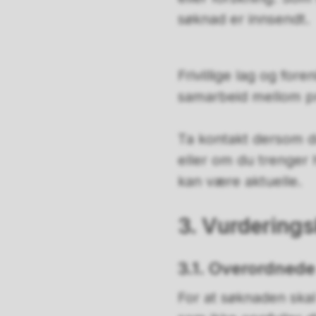
søknad er innsendt.
Frivillige lag og fo
samarbeid mellom pro
Ta kontakt dersom d
eller om du trenger h
kan være aktuelle
3. Vurderingsk
3.1. Overordnede 
For at søknaden skal