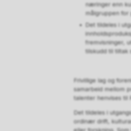
næringer enn kul
målgruppen for p
Det tildeles i ut
innholdsproduksj
fremvisninger, u
tilskudd til tilt
Frivillige lag og fo
samarbeid mellom pro
talenter henvises til
Det tildeles i utgang
ordinær drift, kultur
eller forskning. Som 