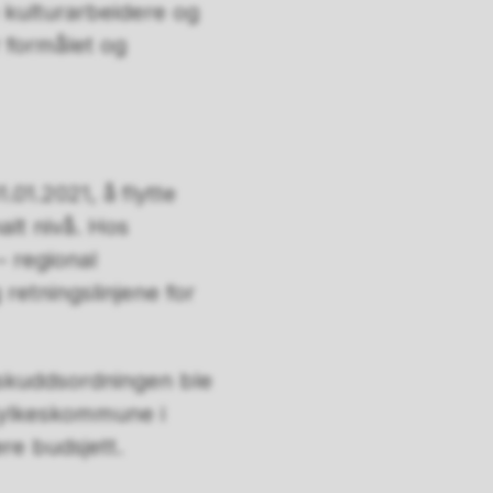
e kulturarbeidere og
r formålet og
.01.2021, å flytte
alt nivå. Hos
– regional
retningslinjene for
lskuddsordningen ble
 fylkeskommune i
re budsjett.