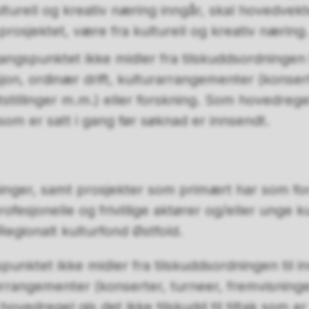
turell og kreativ næring inngår, skal hovedvek
rosjektet, være fra kulturell og kreativ næring.
gangspunktet ikke midler fra tilskuddsordningen t
on, ordinær drift, kulturarrangementer (konsert
tstillinger m.m.) eller forskning. Som hovedregel
ak som er satt i gang før søknad er innsendt.
reninger, samt prosjekter som primært har som fo
fesjonelle og frivillige aktører og/eller unge k
 Regionalt kulturfond Østfold.
spunktet ikke midler fra tilskuddsordningen til 
arrangementer (konserter, turneer, fremvisninger
hovedregel gis det ikke tilskudd til tiltak som er 