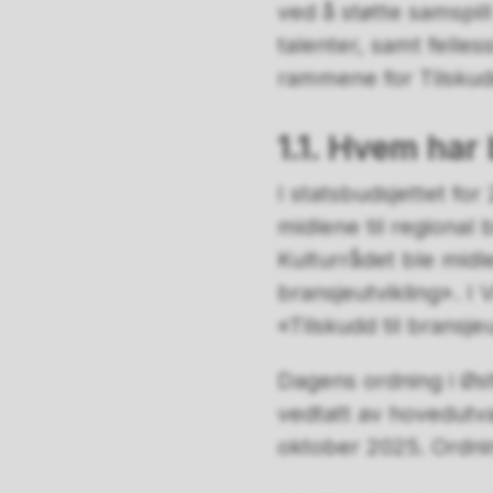
ved å støtte samspill
talenter, samt felle
rammene for Tilskudd
1.1. Hvem har
I statsbudsjettet for
midlene til regional 
Kulturrådet ble midl
bransjeutvikling». I
«Tilskudd til bransje
Dagens ordning i Øst
vedtatt av hovedutva
oktober 2025. Ordni