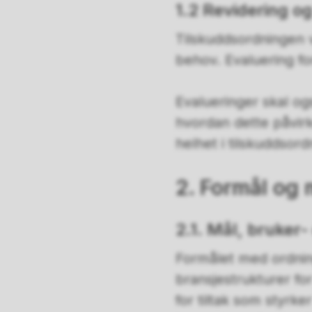
1.2 Revidering o
Tilskuddsordningen vi
behov. Evaluering fo
Evalueringer skal og
hvordan dette påvir
helhet i tilskuddsord
2. Formål og
​​2.1. Mål, bruke
Formålet med ordning
bransjestrukturer for
for tiltak som styrk