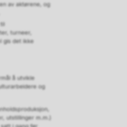
ten av aktørene, og
il
er, turneer,
 gis det ikke
rmål å utvikle
ulturarbeidere og
innholdsproduksjon,
, utstillinger m.m.)
satt i gang før