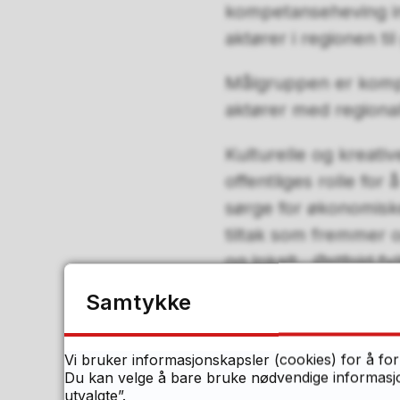
kompetanseheving in
aktører i regionen ti
Målgruppen er kompe
aktører med regionalt
Kulturelle og kreati
offentliges rolle for 
sørge for økonomisk
tiltak som fremmer og
og lokalt. Østfold f
kulturlivet, herunde
Samtykke
nye distribusjonsfor
samfunnssektorer.
Vi bruker informasjonskapsler (cookies) for å for
Du kan velge å bare bruke nødvendige informasjon
2.2. Hvem kan s
utvalgte”.