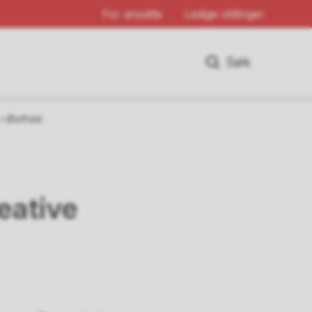
For ansatte
Ledige stillinger
Søk
 i Østfold
reative