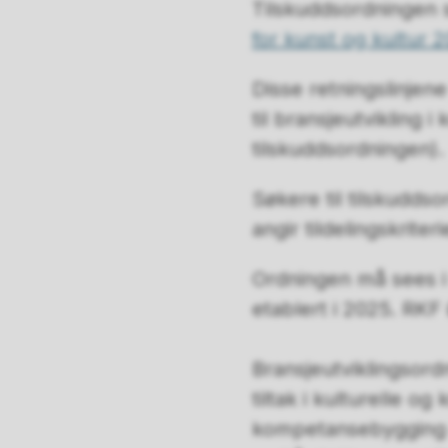
Tilskuddsordningen s
for kunst og kultur 
Disse retningslinjene
til bransjeutvikling 
tilskuddsordningen)
Søkere til tilskuddso
angir tildelingskrite
Ordningen må sees i
etablert i 2025. RKF
Bransjeutviklingsord
tiltak i kulturelle o
kompetansebygging o