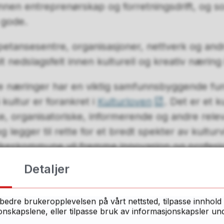
nen entreprenørskap og forretningsdrift, og 
l gode.
tansesentre, organisasjoner, nettverk og an
 nedslagsfelt innen kulturell og kreativ næring 
ve næringer har en viktig samfunnsbyggende fu
å kultur er forankret i
Kulturloven
. Det er et k
e, organisatoriske, informerende og andre rele
 legger til rette for et bredt spekter av kultur
ylkeskommune vil fremme innovasjon og profesjon
r kunstnerisk nyskaping og utprøving av nye for
Detaljer
mer og å fremme nyskaping og ringvirkninger fo
bedre brukeropplevelsen på vårt nettsted, tilpasse innhold 
skapslene, eller tilpasse bruk av informasjonskapsler under
øke om midler fra ordningen