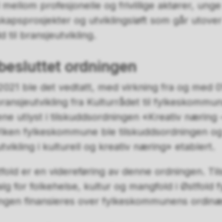
 mellom profesjonelle og frivillige aktører, ung
sskapsprosjekter og utviklingsløft som går utove
 til bransjeutvikling.
 besluttet ordningen
 2021 ble det vedtatt, med virkning fra og med 01
bransjeutvikling fra Kulturrådet til fylkeskommun
ene utlyst i tilskuddsordningen «Kreativ næring 
 Viken fylkeskommune ble tilskuddsordningen og 
utvikling i kulturell og kreativ næring» etablert.
fold er en videreføring av denne ordningen. Ti
lg for folkehelse, kultur og mangfold i Østfold
ngen finansieres over fylkeskommunens ordinæ