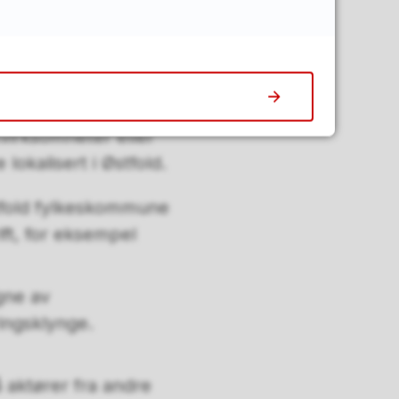
dre bransjebyggende
i Østfold.
 et nettverk eller
og ha
ltvirksomheter eller
lokalisert i Østfold.
Østfold fylkeskommune
ift, for eksempel
gne av
ingsklynge.
 aktører fra andre