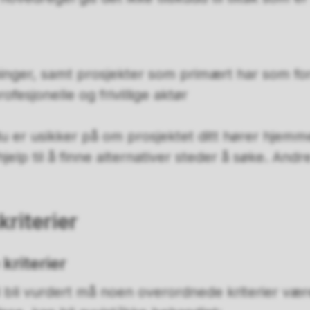
reninger, samt prosjekter som primært har som fo
fesjonelle og frivillige aktør
u er usikker på om prosjektet ditt hører hjemm
jelp til å finne alternativer steder å søke. Andr
.
riterier
kriterier
 bli vurdert må noen overordnede kriterier væ