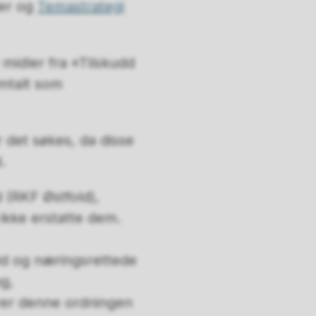
ner og
Temastrategi
v midler fra «Tilskudd
omtalt som
r det søkes, da disse
.
 (RKF Østfold),
 ikke erstatte dem.
eid og næringsrettede
ng,
rer denne ordningen