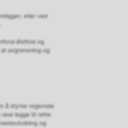
religger, eller ved
.
urfond Østfold og
 at avgrensning og
m å styrke regionale
skal legge til rette
nesteutvikling og