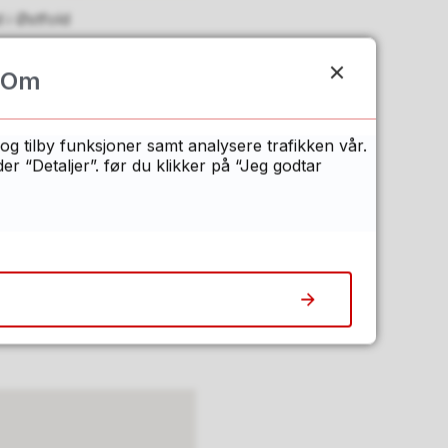
 i Østfold
Om
og tilby funksjoner samt analysere trafikken vår.
 “Detaljer”. før du klikker på “Jeg godtar
i fra veiens tilstand
ng av fylkesveien.
1 Aremarksveien og
.