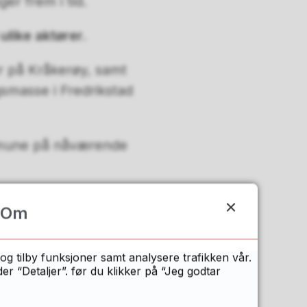
ger frem i tid.
 ulike aktører.
r på Kråkerøy, samt
smasse i Fredrikstad
ommune på nåværende
sessen før vi
Om
rt vi har de
ndomssjefen.
og tilby funksjoner samt analysere trafikken vår.
 “Detaljer”. før du klikker på “Jeg godtar
ag skal legges fram