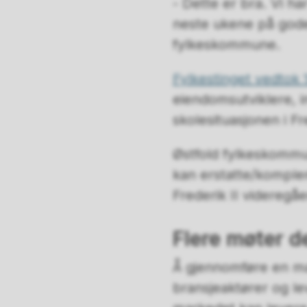
- Dette er bra. Vi ha
neste ukene på gode 
fylkeskommune.
Fylkestinget vedtok 
eiendomsutviklere, i
skolesituasjonen i Fr
Østfold fylkeskommu
kan erstatte/komple
Frederik II videregå
Flere møter d
Å gjennomføre en mar
bransjeaktører og l