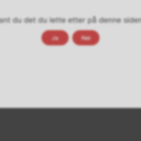
ant du det du lette etter på denne side
Ja
Nei