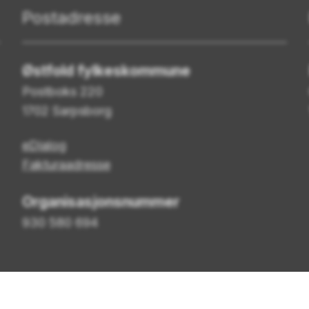
Postadresse
Østfold fylkeskommune
Postboks 220
1702 Sarpsborg
eDialog
Fakturaadresse
Organisasjonsnummer
930 580 694