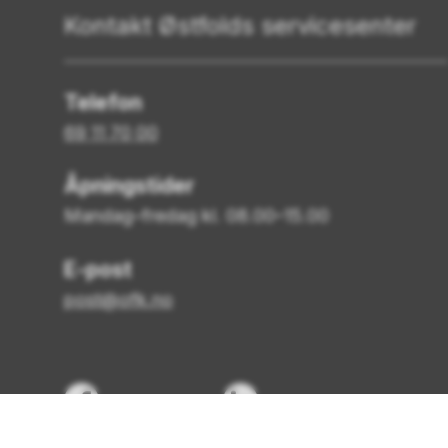
Kontakt Østfolds servicesenter
Telefon
69 11 70 00
Åpningstider
Mandag–fredag kl. 08.00–15.00
E-post
post@ofk.no
Facebook
LinkedIn