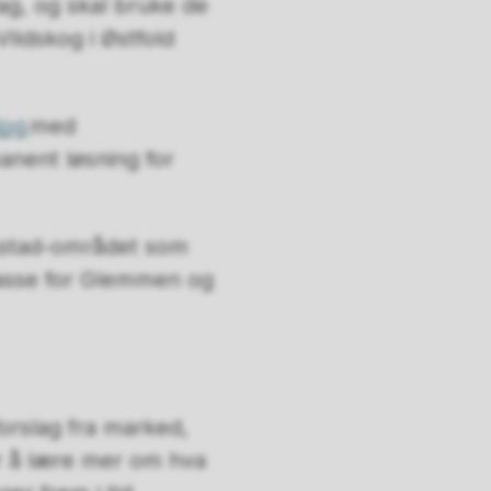
lag, og skal bruke de
ildskog i Østfold
log
med
anent løsning for
ikstad-området som
masse for Glemmen og
orslag fra marked,
r å lære mer om hva