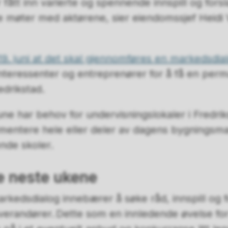
r fått inn varierte og spennende innspill og fors
møter med aktørene, sier eiendomssjef Heidi V
19. juni at det skal gjennomføres en markedsdia
nteressenter og entreprenører for å få en perm
edrikstad.
ne har behov for undervisningslokaler i Fredr
mentere hele eller deler av dagens bygnings
ende skoler.
e neste ukene
kedsdialog innebærer å søke råd, innspill og f
everandører. Dette som en innledende øvelse fo