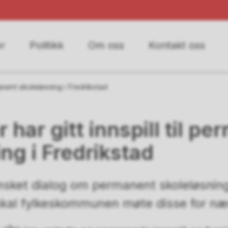
r
Politikk
Om oss
Kontakt oss
rmanent skoleløsning i Fredrikstad
r har gitt innspill til p
ng i Fredrikstad
nsket dialog om permanent skoleløsning 
skal fylkeskommunen møte disse for n