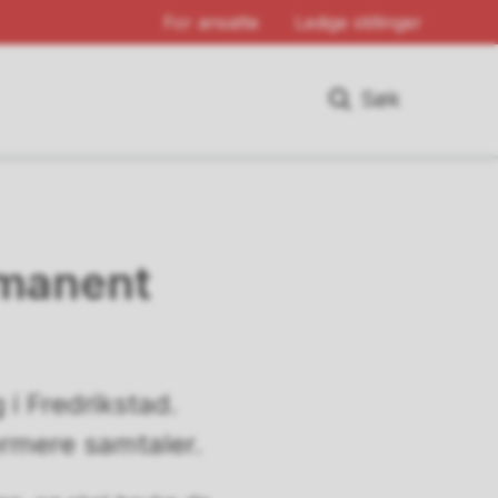
For ansatte
Ledige stillinger
Søk
ermanent
i Fredrikstad.
ærmere samtaler.