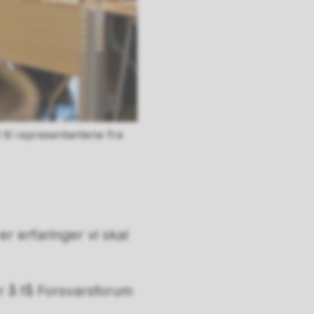
 til representantene fra
er erfaringer vi skal
r å få Forsvarsforum