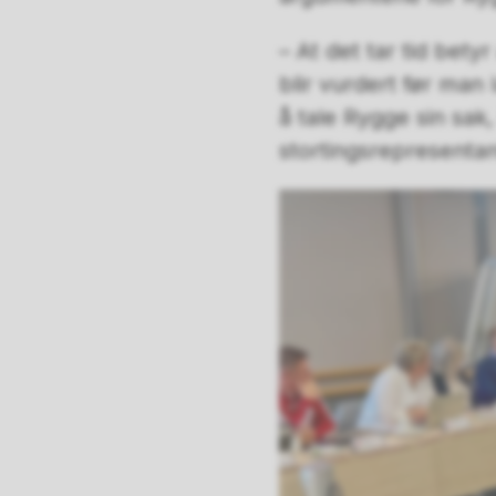
– At det tar tid betyr
blir vurdert før man 
å tale Rygge sin sak, 
stortingsrepresentan