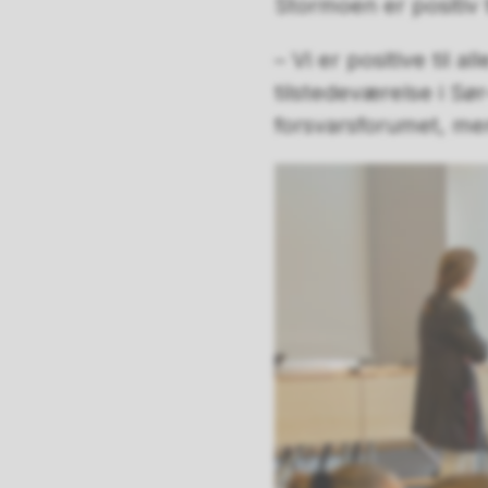
Stormoen er positiv t
– Vi er positive til a
tilstedeværelse i Sø
forsvarsforumet, men