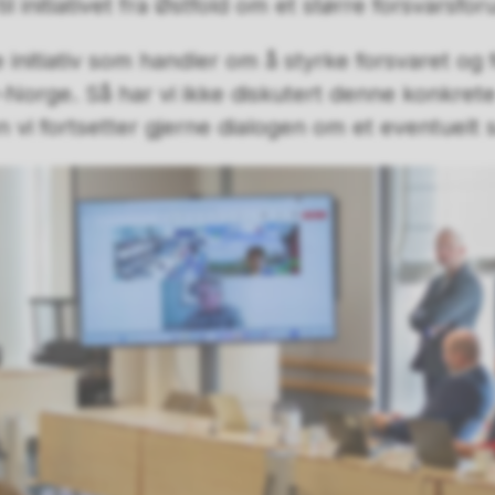
il initiativet fra Østfold om et større forsvarsf
lle initiativ som handler om å styrke forsvaret og
r-Norge. Så har vi ikke diskutert denne konkrete
 vi fortsetter gjerne dialogen om et eventuelt