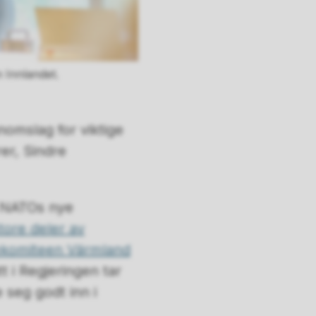
 Innlandet.
nnomslag for viktige
rer, Sindre
t NATOs nye
tore deler av
komiteen Värmland
tt i Regjeringen tar
e seg godt inn i