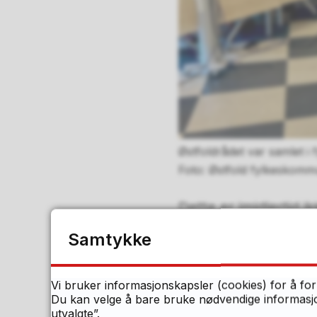
Østfoldrådet var samlet i 
Østfold fylkeskomm
Dette er imidlertid 
fra landsdelene i sø
Samtykke
Østfoldrådet å jobbe 
fra andre landsdeler
Vi bruker informasjonskapsler (cookies) for å for
Du kan velge å bare bruke nødvendige informasjon
– Vi mener dette vil
utvalgte”.