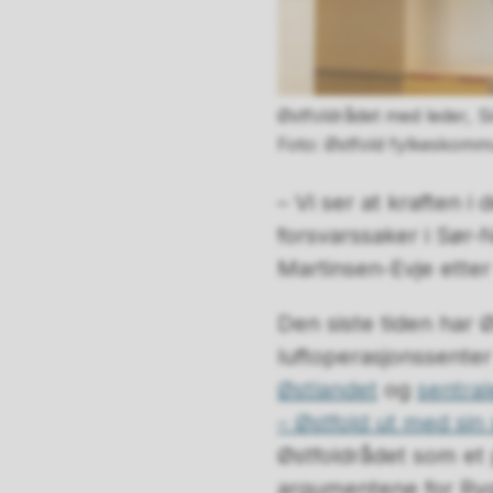
Østfoldrådet med leder, S
Østfold fylkeskomm
– Vi ser at kraften i
forsvarssaker i Sør-
Martinsen-Evje etter
Den siste tiden har 
luftoperasjonssenter
Østlandet
og
sentral
– Østfold ut med sin 
Østfoldrådet som et p
argumentene for Ry