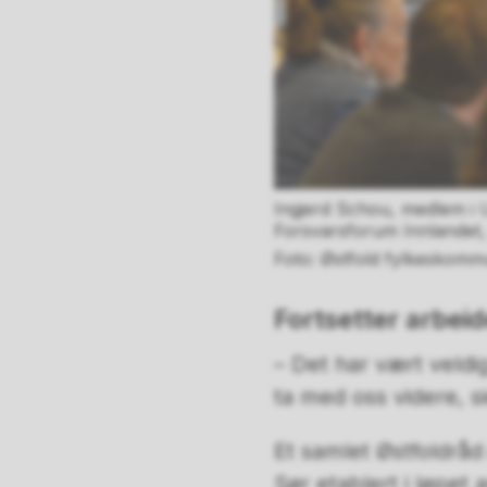
Ingjerd Schou, medlem i U
Forsvarsforum Innlandet, s
Østfold fylkeskomm
Fortsetter arbeid
– Det har vært veldig 
ta med oss videre, s
Et samlet Østfoldrå
Sør etablert i løpet a