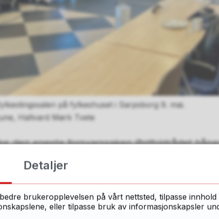
fylkestingssalen på fylkeshuset i Sarpsborg 9. mai.
une, Hallvard Mørk Tvete
ikke den eneste forsvarssaken Østfoldrådet håper
r. I forlengelsen av arbeidet med NATO-senteret
Detaljer
videre med initiativet til å opprette Forsvarsfo
.
bedre brukeropplevelsen på vårt nettsted, tilpasse innhold 
skapslene, eller tilpasse bruk av informasjonskapsler under
 koble landsdelene i sør tettere sammen og sørge