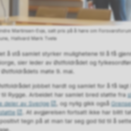
indre Martinsen-Evje, satt pris på å høre om Forsvarsforum
une, Hallvard Mørk Tvete
 det å stå samlet styrker mulighetene til å få gje
Norge, sier leder av Østfoldrådet og fylkesordfø
 Østfoldrådets møte 9. mai.
Østfoldrådet jobbet hardt og samlet for å få lag
 til Rygge. Arbeidet har samlet bred støtte fra
s
e deler av Sverige
, og nylig gikk også
Grense
støtte
. At avgjørelsen fortsatt ikke har blitt ta
ositivt tegn på at man tar seg god tid til å sett
gge.