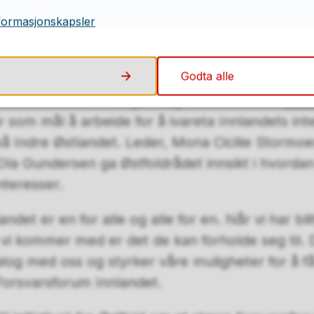
ørsmål i en større sammenheng. Det vil være en
formasjonskapsler
mfunnet, utdyper Martinsen-Evje.
log om forsvarsforum
Godta alle
 forsvarsforum i Norge i dag. Et av disse er
Fors
 som mål å arbeide for å ivareta Innlandets inte
 på Indre Østlandet. Leder, Mona Cicilie Stormoe
Ola Gundersen ga Østfoldrådet innsikt i hvordan
nteresser.
ndet er en for alle og alle for en. Når vi har bli
t vi kommer med er det de kan forholde seg til. 
dialog med oss og styrker våre muligheter for å 
Forsvarsforum Innlandet.