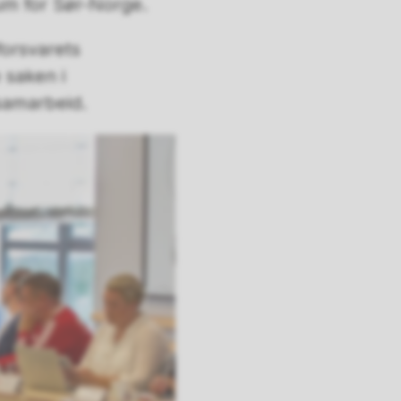
orum for Sør-Norge.
 forsvarets
 saken i
 samarbeid.