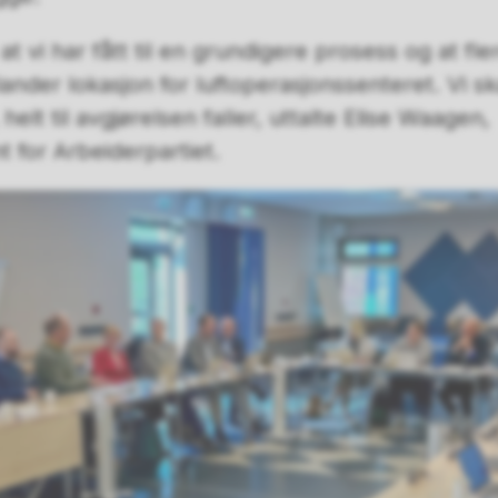
 at vi har fått til en grundigere prosess og at fle
lander lokasjon for luftoperasjonssenteret. Vi sk
helt til avgjørelsen faller, uttalte Elise Waagen,
t for Arbeiderpartiet.