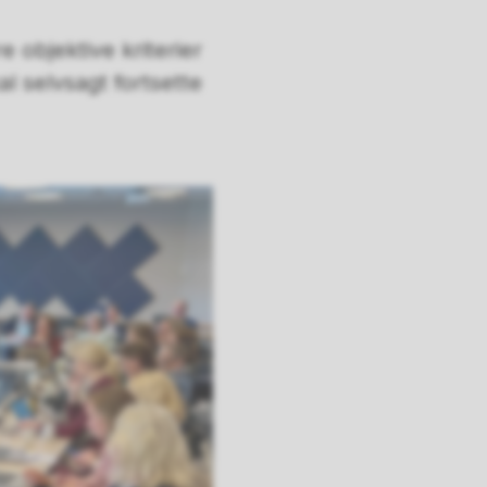
re objektive kriterier
al selvsagt fortsette