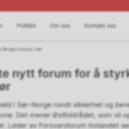
r
Politikk
Om oss
Kontakt oss
e Norges forsvar i sør
te nytt forum for å sty
sør
eid i Sør-Norge rundt sikkerhet og bere
vne. Det mener Østfoldrådet, som vil o
r. Leder av Forsvarsforum Innlandet ser