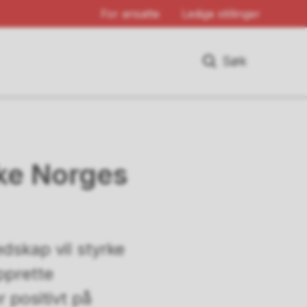
For ansatte
Ledige stillinger
Søk
rke Norges
dskap vil styrke
pprette
 positivt på