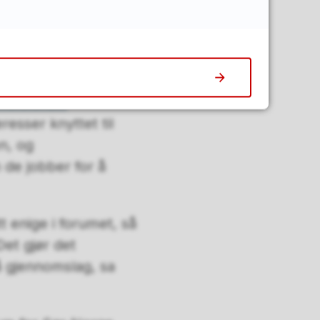
 styrke for både
varsforum
resser knyttet til
n, og
 de jobber for å
tt enige i forumet, så
Det gjør det
få gjennomslag, sa