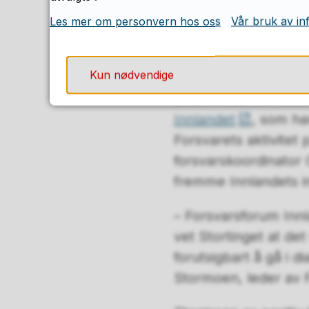
forsvarspolitiske sp
Les mer om personvern hos oss
Vår bruk av in
forsvaret og sivilsa
Går gjerne i dia
Kun nødvendige
Det er etablert flere
Innlandet
, som har
Forsvarets aktivitet
forsvarskoordinator 
fremme Innlandets i
– Forsvarsforum Innla
vet Stortinget at de
forutsigbart å gå i 
Stormoen, leder av 