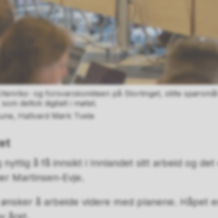
tenriks- og forsvarskomiteen på Stortinget, stilte spørsmål
om deltok digitalt i møtet.
une, Hallvard Mørk Tvete
et
nyttig å få innsikt i Innlandet sitt arbeid og det 
ier Martinsen-Evje.
d ønsker å arbeide videre med planene. Håpet e
v året.