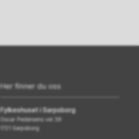
Her finner du oss
Fylkeshuset i Sarpsborg
Oscar Pedersens vei 39
1721 Sarpsborg