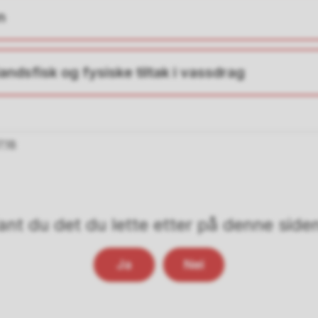
n
andsfisk og fysiske tiltak i vassdrag
.18
ant du det du lette etter på denne side
Ja
Nei