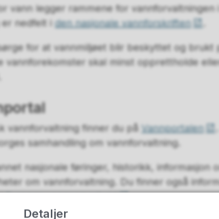
or vann legger rammene for vannforvaltningen 
er nedfelt i
den nasjonale vannforskriften
.
ørge for at vannmiljøet blir beskyttet og brukt
le vannforekomster skal minst opprettholde ell
.
nportal
k vannforvaltning finner du på
Vannportalen
Norges samhandling om vannforvaltning.
annet nasjonale føringer, historikk, informasjon
eter om vannforvaltning. Du finner også info
 i
Europas vannsamarbeid
.
Detaljer