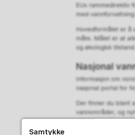
EUs rammedirektiv f
med vannforvaltning 
Hovedformålet er å s
måte. Målet er at al
og økologisk tilstand
Nasjonal van
Informasjon om nors
nasjonal portal for 
Der finner du blant 
vannområder, og nyh
arbeid og milepæler
Samtykke