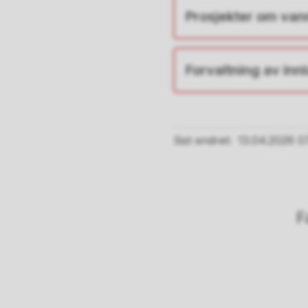
Prosjekter om van
Forvaltning av innl
Sist endret
13.04.2026 07
F