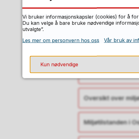
Les mer om ulike
Vi bruker informasjonskapsler (cookies) for å for
Du kan velge å bare bruke nødvendige informasjon
Helhetlig vannforv
utvalgte”.
Les mer om personvern hos oss
Vår bruk av in
Regionale planer f
Kun nødvendige
Kommunenes viktig
Oversikt over milj
Miljøtilstanden i O