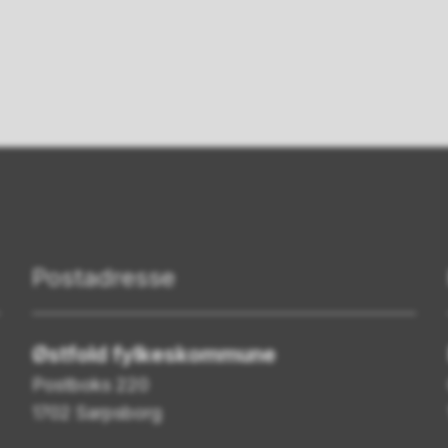
Postadresse
Østfold fylkeskommune
Postboks 220
1702 Sarpsborg