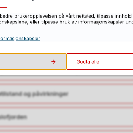
 tema knyttet til vannforvaltningen:
bedre brukeropplevelsen på vårt nettsted, tilpasse innhold 
skapslene, eller tilpasse bruk av informasjonskapsler under
altning
formasjonskapsler
or vannforvaltning
Godta alle
e ansvar i vannforvaltningen
øtilstand og påvirkninger
slofjorden