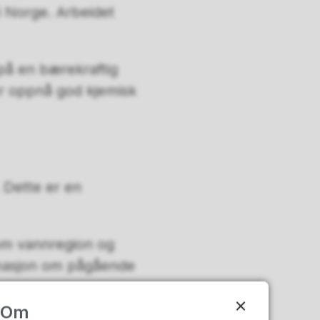
i Norge. Arbeidet
 på en bærekraftig
er oppnå god kjemisk
. Dette er en
 om vannregion og
rmasjon om pågående
Om