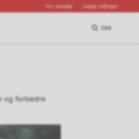
For ansatte
Ledige stillinger
Søk
e og forbedre