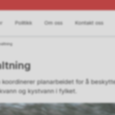
r
Politikk
Om oss
Kontakt oss
altning
ltning
oordinerer planarbeidet for å beskytt
skvann og kystvann i fylket.