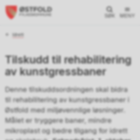
SØK
MENY
Du
Idrett
er
her:
Tilskudd til rehabilitering
av kunstgressbaner
Denne tilskuddsordningen skal bidra
til rehabilitering av kunstgressbaner i
Østfold med miljøvennlige løsninger.
Målet er tryggere baner, mindre
mikroplast og bedre tilgang for idrett