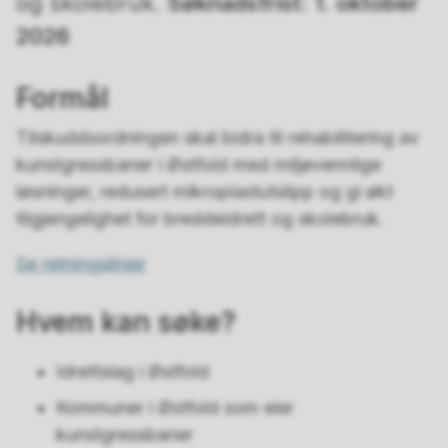
og skolebruk.
Søknadsfrist: 1. oktober
2026
Formål
Tilskuddsordningen skal bidra til rehabilitering av
kunstgressbaner i Østfold med miljøvennlige
løsninger, redusert mikroplastutslipp og gi økt
tilgjengelighet for breddeidrett og skolebruk.
Se retningslinjer
Hvem kan søke?
Idrettslag i Østfold
Kommuner i Østfold som eier
kunstgressbaner