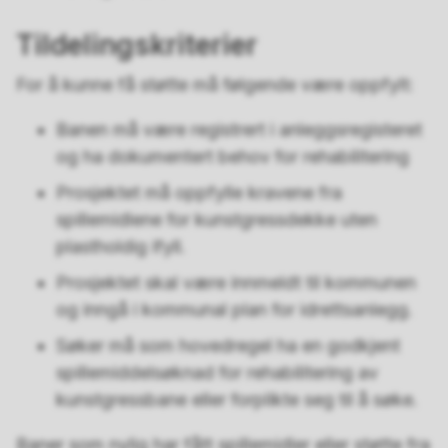
Tildelingskriterier
For å kunne få støtte må følgende være oppfylt:
Banen må være registrert i anleggsregisteret
og ha dokumentert behov for rehabilitering
Prosjektet må oppfylle kravene fra
spillemidlene for kunstgressdekke uten
plastholdig ifyll.
Prosjektet skal være innmeldt til kommunen
og inngå i kommunal plan for idrettsanlegg.
Søker må som hovedregel ha en godkjent
spillemiddelsøknad for rehabilitering av
kunstgressbane eller forplikte seg til å søke.
Baner som nylig har fått spillemidler eller støtte fra