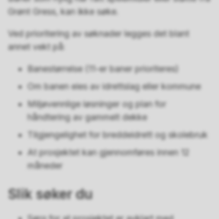
Grønt Gress, kan ikke søke.
Ved prioritering av søknader legges det blant
annet vekt på:
Banestørrelse (11-er baner prioriteres)
Om banen eies av idrettslag eller kommune
Miljøvennlige løsninger og plan for
håndtering av gammelt dekke
Tilgjengelighet for breddeidrett og skolebruk
At prosjektet kan gjennomføres innen 12
måneder
Slik søker du
Sørg for at prosjektet er avklart med