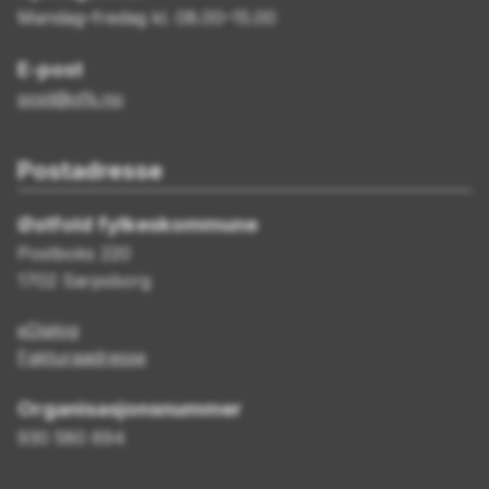
Mandag–fredag kl. 08.00–15.00
E-post
post@ofk.no
Postadresse
Østfold fylkeskommune
Postboks 220
1702 Sarpsborg
eDialog
Fakturaadresse
Organisasjonsnummer
930 580 694