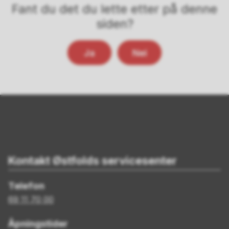
Fant du det du lette etter på denne
siden?
Ja
Nei
Kontakt Østfolds servicesenter
Telefon
69 11 70 00
Åpningstider