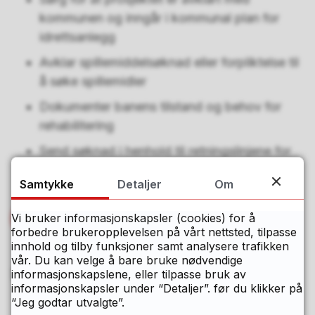
kommunen og inngår i kommunal plan for
idrettsanlegg
Avklar spillemiddelsøknad eller forpliktelse til
å søke spillemidler
Dokumenter banens tilstand og behov for
rehabilitering
Send søknad i henhold til retningslinjene for
ordningen innen fastsatt frist
Samtykke
Detaljer
Om
Vi bruker informasjonskapsler (cookies) for å
Bruk vårt elektroniske søknadsskjema
forbedre brukeropplevelsen på vårt nettsted, tilpasse
innhold og tilby funksjoner samt analysere trafikken
vår. Du kan velge å bare bruke nødvendige
Det kan søkes om:
informasjonskapslene, eller tilpasse bruk av
informasjonskapsler under “Detaljer”. før du klikker på
“Jeg godtar utvalgte”.
Inntil 1 mill. kroner for 11-er bane