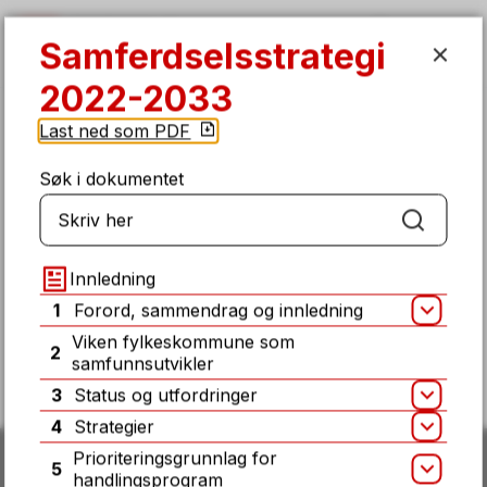
Samferdselsstrategi 2022-2033
Samferdselsstrategi
SØK
MENY
2022-2033
Du
Planer og strategier
Last ned som PDF
er
her:
Søk i dokumentet
Søk
Fant du det du lette etter på denne
siden?
Innledning
1
Forord, sammendrag og innledning
Åpn
Ja
Nei
Viken fylkeskommune som
2
samfunnsutvikler
3
Status og utfordringer
Åpn
4
Strategier
Åpn
Prioriteringsgrunnlag for
5
Åpn
handlingsprogram