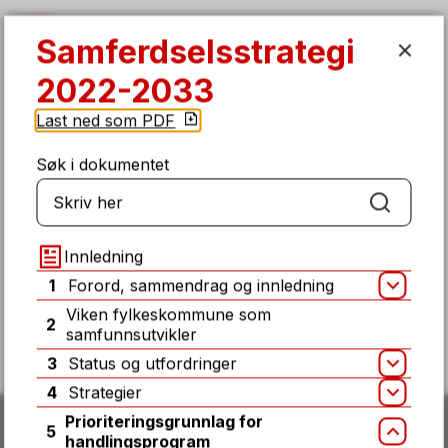
Samferdselsstrategi 2022-2033
Samferdselsstrategi
SØK
MENY
2022-2033
Du
Planer og strategier
Last ned som PDF
er
her:
Søk i dokumentet
Søk
Fant du det du lette etter på denne
siden?
Innledning
1
Forord, sammendrag og innledning
Åpn
Ja
Nei
Viken fylkeskommune som
2
samfunnsutvikler
3
Status og utfordringer
Åpn
4
Strategier
Åpn
Prioriteringsgrunnlag for
5
Lukk
handlingsprogram