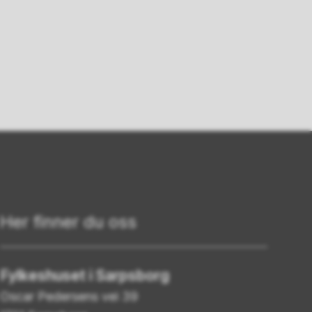
Her finner du oss
Fylkeshuset i Sarpsborg
Oscar Pedersens vei 39