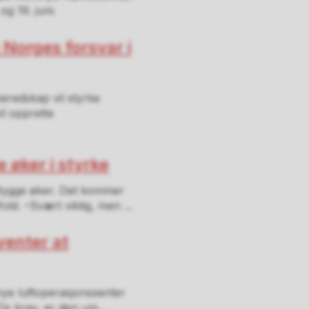
og 19. juni.
 Norges forsvar i
beredskap vil styrke
l opprette
øker i styrke
 Rygge øker. Det kommer
ld. –Svært viktig, men ...
enter at
nye luftoperasjonssenter
s krav, er den uni...