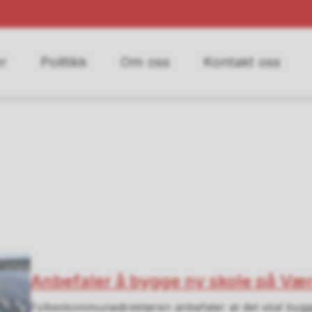
r
Politikk
Om oss
Kontakt oss
Anbefaler å bygge ny skole på Værs
Fylkeskommunedirektøren anbefaler at det skal bygg