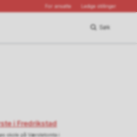
For ansatte
Ledige stillinger
Søk
te i Fredrikstad
es skole på Værstetomta i