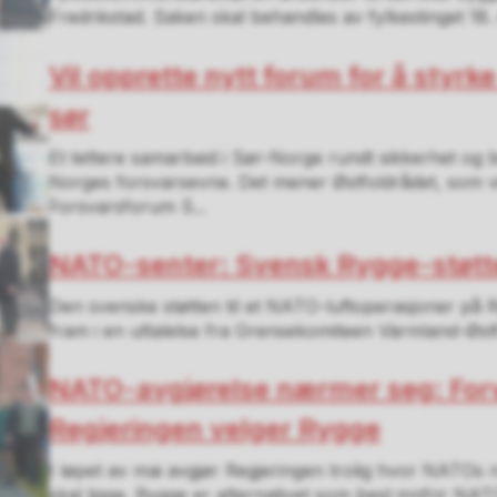
Fredrikstad. Saken skal behandles av fylkestinget 18. 
Vil opprette nytt forum for å styrke
sør
Et tettere samarbeid i Sør-Norge rundt sikkerhet og 
Norges forsvarsevne. Det mener Østfoldrådet, som vi
Forsvarsforum S...
NATO-senter: Svensk Rygge-støtte 
Den svenske støtten til et NATO-luftoperasjoner på
fram i en uttalelse fra Grensekomiteen Värmland-Østfo
NATO-avgjørelse nærmer seg: Forv
Regjeringen velger Rygge
I løpet av mai avgjør Regjeringen trolig hvor NATOs 
skal ligge. Rygge er alternativet som best innfrir NATO