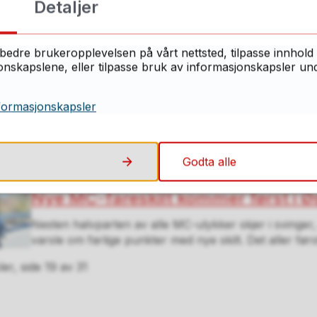
Detaljer
- Et godt og konstruktivt møte, sier fylkesordfører S
Sammen med Sarpsborg-ordfører Magnus Arnesen og
bedre brukeropplevelsen på vårt nettsted, tilpasse innhold 
Arne S...
skapslene, eller tilpasse bruk av informasjonskapsler under
Elevene trives på skolen, men fler
formasjonskapsler
mobbing
De aller fleste elever i Østfold trives på skolen, men 
tidligere som opplever mobbing i skolehverdagen. Det 
Godta alle
Nye MC-fareskilt kommer først i Ø
Nesten halvparten av alle MC-ulykker skjer i svinger
varsle om farlige punkter med nye skilt. Det aller først
ler,
side
19
av
31