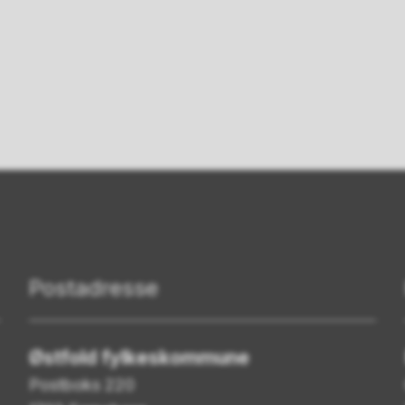
Postadresse
Østfold fylkeskommune
Postboks 220