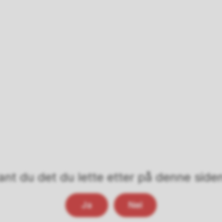
ant du det du lette etter på denne side
Ja
Nei