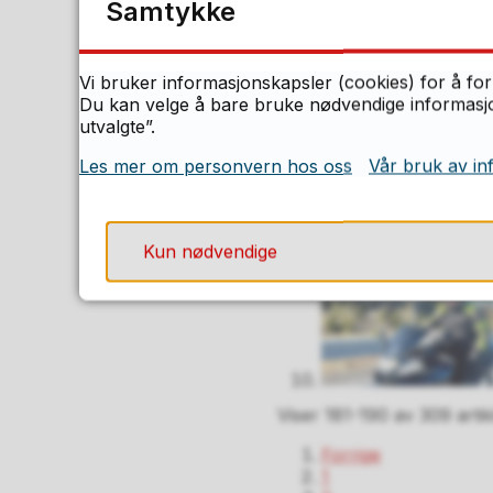
Samtykke
Vi bruker informasjonskapsler (cookies) for å for
Du kan velge å bare bruke nødvendige informasjon
utvalgte”.
Les mer om personvern hos oss
Vår bruk av in
Kun nødvendige
Viser
181-190
av
309
artik
Forrige
1