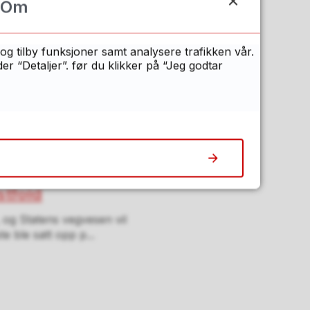
Om
indre Martinsen-Evje.
 Fredrikstad-ordfører
og tilby funksjoner samt analysere trafikken vår.
 “Detaljer”. før du klikker på “Jeg godtar
e opplever
det er samtidig flere enn
viser en rapport ...
stfold
, og Statens vegvesen vil
e ble satt opp p...