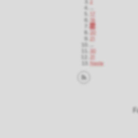
2
...
17
18
19
20
21
...
30
31
Neste
Abonner på RSS
F