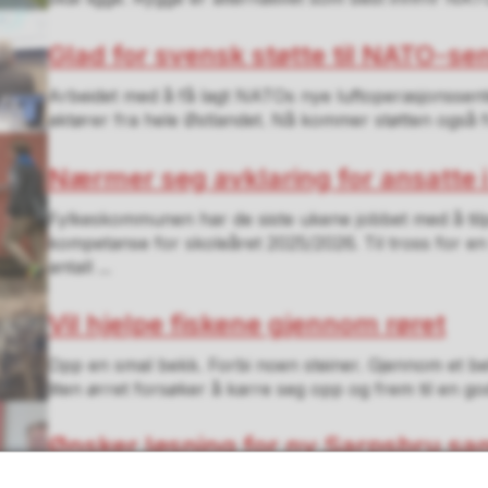
Glad for svensk støtte til NATO-se
Arbeidet med å få lagt NATOs nye luftoperasjonssent
aktører fra hele Østlandet. Nå kommer støtten også
Nærmer seg avklaring for ansatte i
Fylkeskommunen har de siste ukene jobbet med å til
kompetanse for skoleåret 2025/2026. Til tross for en 
antall ...
Vil hjelpe fiskene gjennom røret
Opp en smal bekk. Forbi noen steiner. Gjennom et be
liten ørret forsøker å karre seg opp og frem til en god
Ønsker løsning for ny Sarpsbru 
staten