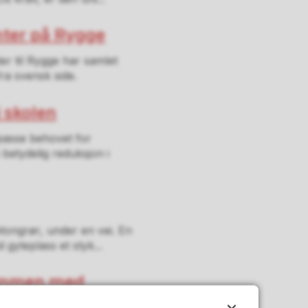
nter på Rygge
er til Rygge har samlet
 fra svensk side.
 skolen
passe behovet for
betydelig reduksjon i
tongrør, under en vei. En
 gyteplass et styk...
sammen med