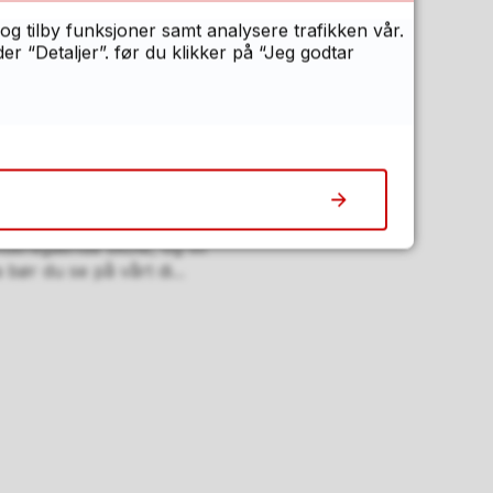
og tilby funksjoner samt analysere trafikken vår.
 “Detaljer”. før du klikker på “Jeg godtar
mgått en real
ye skoleåret i nyoppussede
ussetiden
ideregående skole, og vil
bør du se på vårt di...