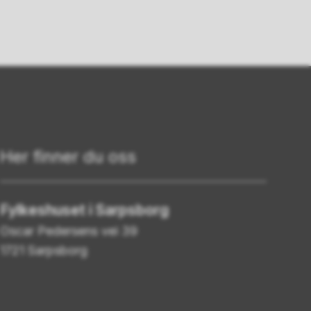
Her finner du oss
Fylkeshuset i Sarpsborg
Oscar Pedersens vei 39
1721 Sarpsborg