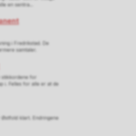
lle en sentra...
manent
ing i Fredrikstad. De
ærmere samtaler.
 stikkordene for
. Felles for alle er at de
r Østfold klart. Endringene