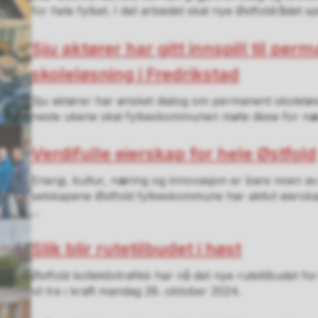
for hele fylket. I det arbeidet skal nye Østfoldrådet spi
Sju aktører har gitt innspill til per
skoleløsning i Fredrikstad
Sju aktører har ønsket dialog om permanent skoleløsn
neste ukene skal fylkeskommunen møte disse for n
Verdifulle eierskap for hele Østfold
Energi, kultur, næring og innovasjon er bare noen av
selskapene Østfold fylkeskommune har aktivt eierskap i
...
Slik blir rutetilbudet i høst
Østfold kollektivtrafikk har nå det nye rutetilbudet fo
vil tre i kraft mandag 28. oktober 2024.