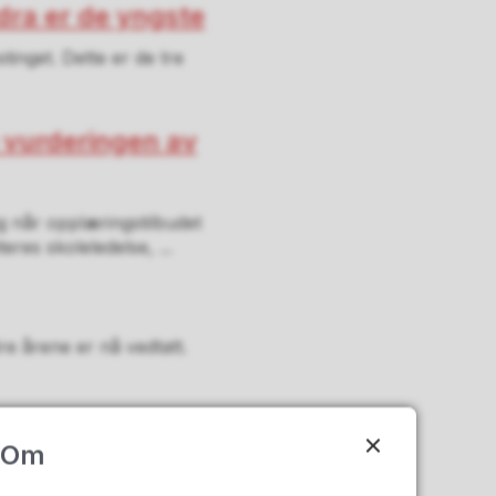
ndra er de yngste
tinget. Dette er de tre
e vurderingen av
g når opplæringstilbudet
eres skoleledelse, ...
e årene er nå vedtatt.
Om
dlertidige skolelokaler. 19.
ående i...