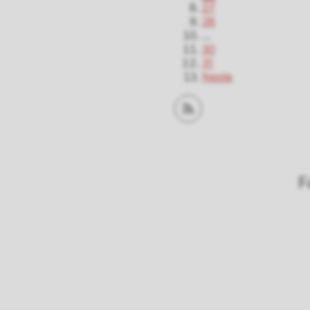
27
28
...
30
31
Neste
Abonner på RSS
F