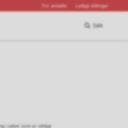
For ansatte
Ledige stillinger
Søk
ng i saker som er viktige