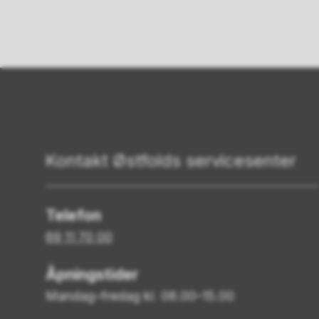
Kontakt Østfolds servicesenter
Telefon
69 11 70 00
Åpningstider
Mandag–fredag kl. 08.00–15.00