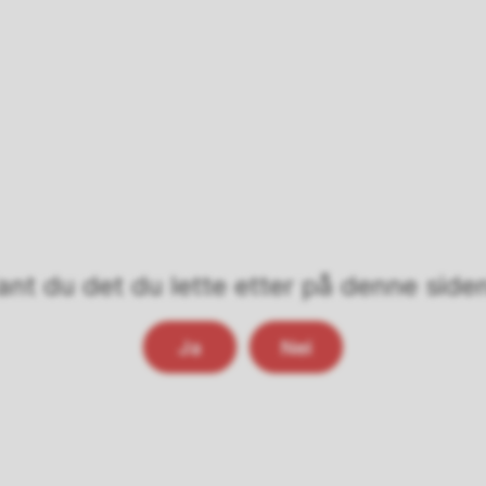
ant du det du lette etter på denne side
Ja
Nei