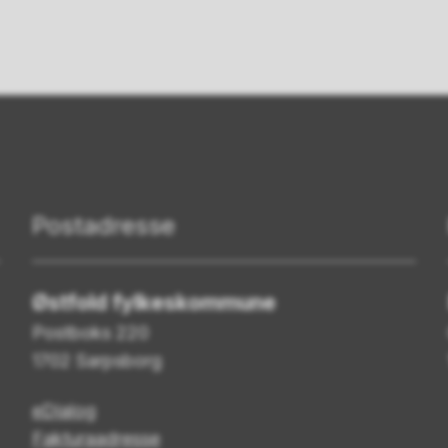
Postadresse
Østfold fylkeskommune
Postboks 220
1702 Sarpsborg
eDialog
Fakturaadresse