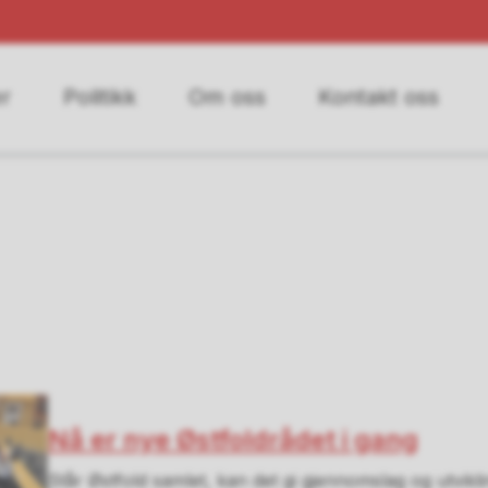
r
Politikk
Om oss
Kontakt oss
Nå er nye Østfoldrådet i gang
Står Østfold samlet, kan det gi gjennomslag og utvikli