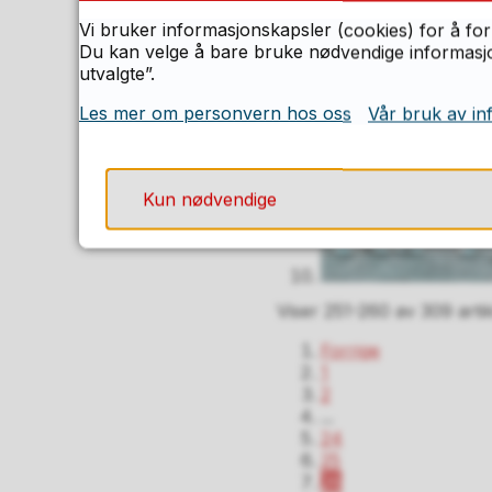
Vi bruker informasjonskapsler (cookies) for å for
Du kan velge å bare bruke nødvendige informasjon
utvalgte”.
Les mer om personvern hos oss
Vår bruk av in
Kun nødvendige
Viser
251-260
av
309
arti
Forrige
1
2
...
24
25
26