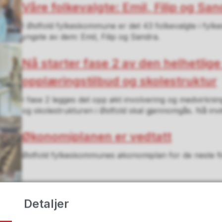
Våre folkevalgte: Emil, Filip og Sa
I Østfold fylkeskommune er det 43 folkevalgte i fylkes
yngste av dem: Emil, Filip og Sandra.
Nå starter fase 2 av den helhetlig
opplæringstilbud og skolestruktur
I fase 2 legges det opp økt involvering og medvirknin
og skolestrukturen i Østfold skal gjennomgås. Nå invit
Økonomiplanen er vedtatt
Østfold fylkeskommunes økonomiplan for de neste fir
Åpnet ny skole i gammelt sykehus
Detaljer
Så var det offisielt. Fredrikstad har fått splitter nye mi
august flyttet elever og ansatte fra Frederik II videreg